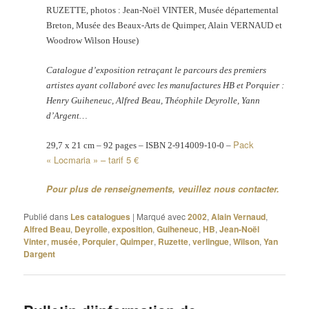
RUZETTE, photos : Jean-Noël VINTER, Musée départemental
Breton, Musée des Beaux-Arts de Quimper, Alain VERNAUD et
Woodrow Wilson House)
Catalogue d’exposition retraçant le parcours des premiers
artistes ayant collaboré avec les manufactures HB et Porquier :
Henry Guiheneuc, Alfred Beau, Théophile Deyrolle, Yann
d’Argent…
Pack
29,7 x 21 cm – 92 pages – ISBN 2-914009-10-0 –
« Locmaria » – tarif 5 €
Pour plus de renseignements, veuillez nous contacter.
Publié dans
Les catalogues
|
Marqué avec
2002
,
Alain Vernaud
,
Alfred Beau
,
Deyrolle
,
exposition
,
Guiheneuc
,
HB
,
Jean-Noël
Vinter
,
musée
,
Porquier
,
Quimper
,
Ruzette
,
verlingue
,
Wilson
,
Yan
Dargent