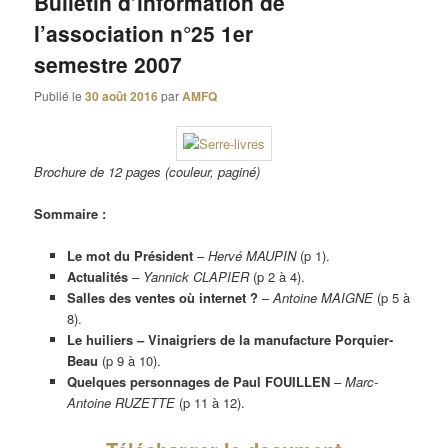
Bulletin d’information de
l’association n°25 1er
semestre 2007
Publié le
30 août 2016
par
AMFQ
Brochure de 12 pages (couleur, paginé)
Sommaire :
Le mot du Président
–
Hervé MAUPIN
(p 1).
Actualités
–
Yannick CLAPIER
(p 2 à 4).
Salles des ventes où internet ?
–
Antoine MAIGNE
(p 5 à
8).
Le huiliers – Vinaigriers de la manufacture Porquier-
Beau
(p 9 à 10).
Quelques personnages de Paul FOUILLEN
–
Marc-
Antoine RUZETTE
(p 11 à 12).