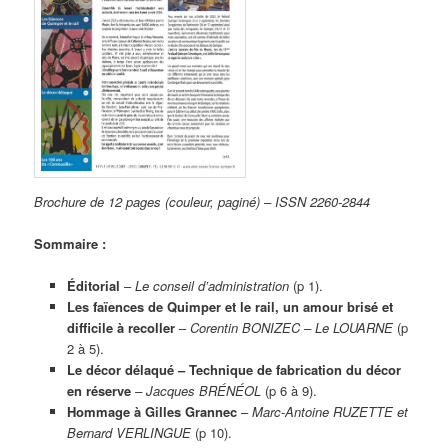
Brochure de 12 pages (couleur, paginé) – ISSN 2260-2844
Sommaire :
Éditorial
–
Le conseil d’administration
(p 1).
Les faïences de Quimper et le rail, un amour brisé et
difficile à recoller
–
Corentin BONIZEC – Le LOUARNE
(p
2 à 5).
Le décor délaqué – Technique de fabrication du décor
en réserve
–
Jacques BRÉNÉOL
(p 6 à 9).
Hommage à Gilles Grannec
–
Marc-Antoine RUZETTE et
Bernard VERLINGUE
(p 10).