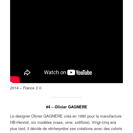
2014 – France 3 ©
#4 –
Olivier GAGNÈRE
Le designer Olivier GAGNÈRE créa en 1990 pour la manufacture
HB-Henriot, six modèles (vase, urne, soliflore). Vingt-cinq ans
plus tard, il décide de réinterpréter ses créations avec des coloris