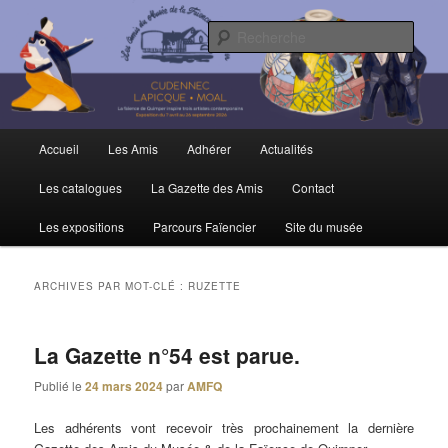
Aller
Aller
Trois siècles de tradition faïencière
au
au
Rech
contenu
contenu
principal
secondaire
Amis du Musée et de la Faïence de
Quimper
Menu
Accueil
Les Amis
Adhérer
Actualités
principal
Les catalogues
La Gazette des Amis
Contact
Les expositions
Parcours Faïencier
Site du musée
ARCHIVES PAR MOT-CLÉ :
RUZETTE
La Gazette n°54 est parue.
Publié le
24 mars 2024
par
AMFQ
Les adhérents vont recevoir très prochainement la dernière