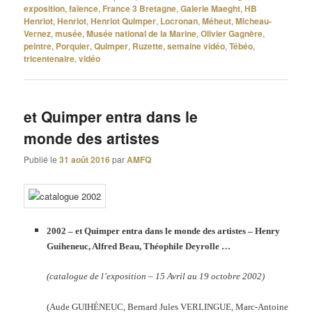
exposition
,
faïence
,
France 3 Bretagne
,
Galerie Maeght
,
HB
Henriot
,
Henriot
,
Henriot Quimper
,
Locronan
,
Méheut
,
Micheau-
Vernez
,
musée
,
Musée national de la Marine
,
Olivier Gagnère
,
peintre
,
Porquier
,
Quimper
,
Ruzette
,
semaine vidéo
,
Tébéo
,
tricentenaire
,
vidéo
et Quimper entra dans le
monde des artistes
Publié le
31 août 2016
par
AMFQ
2002 – et Quimper entra dans le monde des artistes – Henry
Guiheneuc, Alfred Beau, Théophile Deyrolle …
(catalogue de l’exposition – 15 Avril au 19 octobre 2002)
(Aude GUIH
É
NEUC, Bernard Jules VERLINGUE, Marc-Antoine