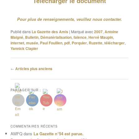
Télécharger le document
Pour plus de renseignements, veuillez nous contacter.
Publié dans
La Gazette des Amis
|
Marqué avec
2007
,
Antoine
Maigné
,
Bulletin
,
Dématérialisation
,
faïence
,
Hervé Maupin
,
internet
,
musée
,
Paul Fouillen
,
pdf
,
Porquier
,
Ruzette
,
télécharger
,
Yannick Clapier
Navigation
←
Articles plus anciens
des
articles
PARTAGER SUR :
COMMENTAIRES RÉCENTS
AMFQ
dans
La Gazette n°54 est parue.