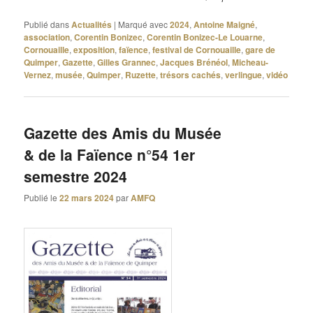
Publié dans
Actualités
|
Marqué avec
2024
,
Antoine Maigné
,
association
,
Corentin Bonizec
,
Corentin Bonizec-Le Louarne
,
Cornouaille
,
exposition
,
faïence
,
festival de Cornouaille
,
gare de
Quimper
,
Gazette
,
Gilles Grannec
,
Jacques Brénéol
,
Micheau-
Vernez
,
musée
,
Quimper
,
Ruzette
,
trésors cachés
,
verlingue
,
vidéo
Gazette des Amis du Musée
& de la Faïence n°54 1er
semestre 2024
Publié le
22 mars 2024
par
AMFQ