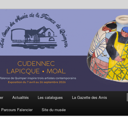
ière
 et de la Faïence de Quimper
er
Actualités
Les catalogues
La Gazette des Amis
Parcours Faïencier
Site du musée