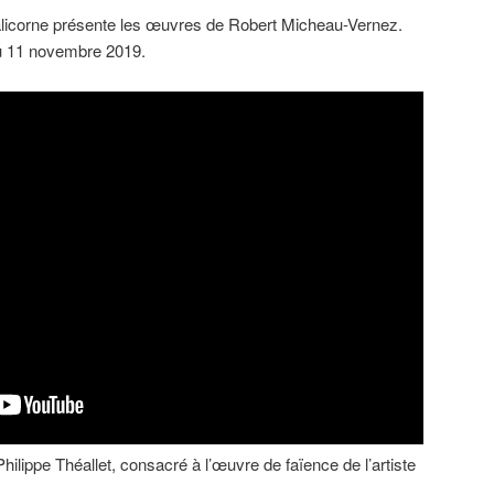
licorne présente les œuvres de Robert Micheau-Vernez.
’au 11 novembre 2019.
Philippe Théallet, consacré à l’œuvre de faïence de l’artiste
.