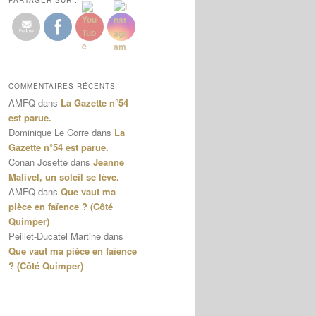
PARTAGER SUR :
COMMENTAIRES RÉCENTS
AMFQ
dans
La Gazette n°54
est parue.
Dominique Le Corre
dans
La
Gazette n°54 est parue.
Conan Josette
dans
Jeanne
Malivel, un soleil se lève.
AMFQ
dans
Que vaut ma
pièce en faïence ? (Côté
Quimper)
Peillet-Ducatel Martine
dans
Que vaut ma pièce en faïence
? (Côté Quimper)