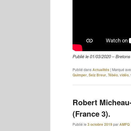
Publié le 01/03/2020 – Bretons
Publié dans
Actualités
|
Marqué ave
Quimper
,
Seiz Breur
,
Tébéo
,
vidéo
,
Robert Micheau-
(France 3).
Publié le
3 octobre 2019
par
AMFQ