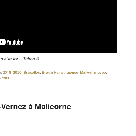
 d’ailleurs – Tébéo ©
c
2018
,
2020
,
Bruxelles
,
Erwan Haine
,
faïence
,
Malivel
,
musée
,
vitrail
Vernez à Malicorne