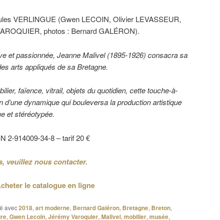
d Jules VERLINGUE (Gwen LECOIN, Olivier LEVASSEUR,
VAROQUIER, photos : Bernard GALÉRON).
e et passionnée, Jeanne Malivel (1895-1926) consacra sa
 des arts appliqués de sa Bretagne.
lier, faïence, vitrail, objets du quotidien, cette touche-à-
tion d’une dynamique qui bouleversa la production artistique
e et stéréotypée.
N 2-914009-34-8 – tarif 20 €
 veuillez nous contacter.
cheter le catalogue en ligne
é avec
2018
,
art moderne
,
Bernard Galéron
,
Bretagne
,
Breton
,
re
,
Gwen Lecoin
,
Jérémy Varoquier
,
Malivel
,
mobilier
,
musée
,