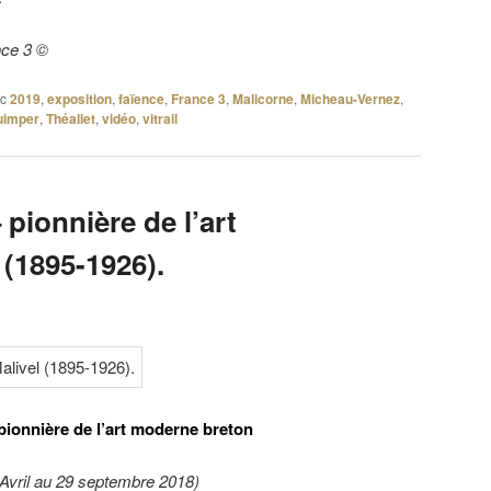
nce 3 ©
c
2019
,
exposition
,
faïence
,
France 3
,
Malicorne
,
Micheau-Vernez
,
uimper
,
Théallet
,
vidéo
,
vitrail
 pionnière de l’art
(1895-1926).
pionnière de l’art moderne breton
6 Avril au 29 septembre 2018)