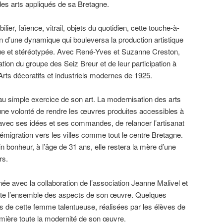
 des arts appliqués de sa Bretagne.
lier, faïence, vitrail, objets du quotidien, cette touche-à-
tion d’une dynamique qui bouleversa la production artistique
ue et stéréotypée. Avec René-Yves et Suzanne Creston,
réation du groupe des Seiz Breur et de leur participation à
 Arts décoratifs et industriels modernes de 1925.
u simple exercice de son art. La modernisation des arts
ne volonté de rendre les œuvres produites accessibles à
, avec ses idées et ses commandes, de relancer l’artisanat
’émigration vers les villes comme tout le centre Bretagne.
n bonheur, à l’âge de 31 ans, elle restera la mère d’une
rs.
ée avec la collaboration de l’association Jeanne Malivel et
ésente l’ensemble des aspects de son œuvre. Quelques
s de cette femme talentueuse, réalisées par les élèves de
mière toute la modernité de son œuvre.