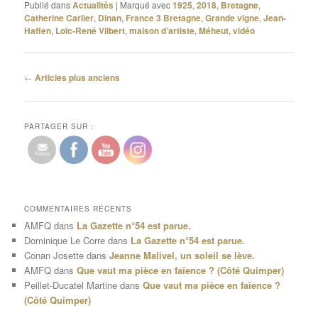
Publié dans
Actualités
|
Marqué avec
1925
,
2018
,
Bretagne
,
Catherine Carlier
,
Dinan
,
France 3 Bretagne
,
Grande vigne
,
Jean-
Haffen
,
Loïc-René Vilbert
,
maison d’artiste
,
Méheut
,
vidéo
Navigation
←
Articles plus anciens
des
articles
PARTAGER SUR :
COMMENTAIRES RÉCENTS
AMFQ
dans
La Gazette n°54 est parue.
Dominique Le Corre
dans
La Gazette n°54 est parue.
Conan Josette
dans
Jeanne Malivel, un soleil se lève.
AMFQ
dans
Que vaut ma pièce en faïence ? (Côté Quimper)
Peillet-Ducatel Martine
dans
Que vaut ma pièce en faïence ?
(Côté Quimper)