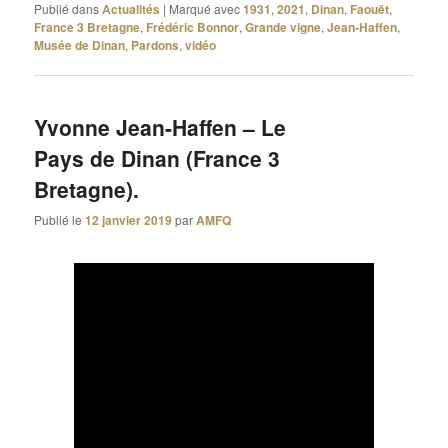
Publié dans
Actualités
|
Marqué avec
1931
,
2021
,
Dinan
,
Faouët
,
France 3 Bretagne
,
Frédéric Bonnor
,
Grande vigne
,
Jean-Haffen
,
Musée de Dinan
,
Pardons
,
vidéo
Yvonne Jean-Haffen – Le
Pays de Dinan (France 3
Bretagne).
Publié le
12 janvier 2019
par
AMFQ