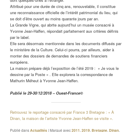
dont quelques-unes à l’étranger.
Attribué pour une durée de cinq ans, renouvelable, il constitue
une reconnaissance officielle de l’intérêt patrimonial du lieu, qui
se doit d’être ouvert au moins quarante jours par an.
La Grande Vigne, qui abrite aujourd’hui un musée consacré à
Yvonne Jean-Haffen, répondait parfaitement aux critères définis
par le label.
Elle sera désormais mentionnée dans les documents diffusés par
le ministère de la Culture. Celui-ci pourra, par ailleurs, aider à
monter des dossiers de demandes de soutiens financiers
européens.
La maison prépare déjà l’exposition de l’été 2019 : » Je vous le
dessine par la Poste « . Elle explorera la correspondance de
Mathurin Méheut à Yvonne Jean-Haffen.
Publié le 29-30/12/2018 – Ouest-France©
Retrouvez le reportage consacré par France 3 Bretagne : « À
Dinan, la maison de l’artiste Yvonne Jean-Haffen se visite ».
Publié dans
Actualités
|
Marqué avec
2011
,
2019
,
Bretagne
,
Dinan
,