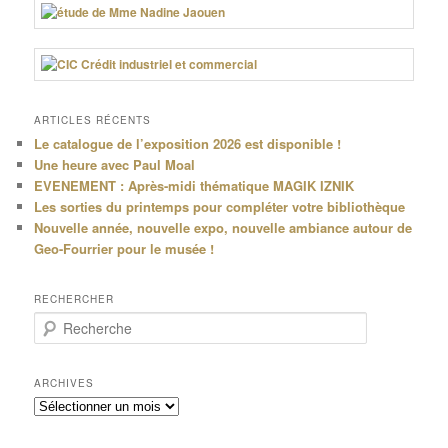
ARTICLES RÉCENTS
Le catalogue de l’exposition 2026 est disponible !
Une heure avec Paul Moal
EVENEMENT : Après-midi thématique MAGIK IZNIK
Les sorties du printemps pour compléter votre bibliothèque
Nouvelle année, nouvelle expo, nouvelle ambiance autour de
Geo-Fourrier pour le musée !
RECHERCHER
R
e
c
h
ARCHIVES
e
Archives
r
c