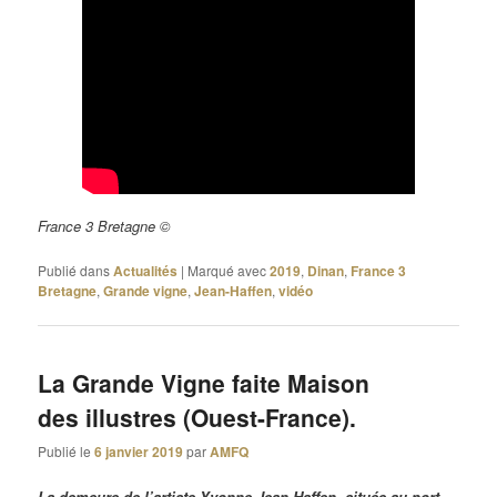
France 3 Bretagne ©
Publié dans
Actualités
|
Marqué avec
2019
,
Dinan
,
France 3
Bretagne
,
Grande vigne
,
Jean-Haffen
,
vidéo
La Grande Vigne faite Maison
des illustres (Ouest-France).
Publié le
6 janvier 2019
par
AMFQ
La demeure de l’artiste Yvonne Jean-Haffen, située au port