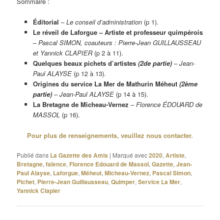
Sommaire :
Éditorial
–
Le conseil d’administration
(p 1).
Le réveil de Laforgue – Artiste et professeur quimpérois
–
Pascal SIMON, coauteurs : Pierre-Jean GUILLAUSSEAU
et Yannick CLAPIER
(p 2 à 11).
Quelques beaux pichets d’artistes
(2de partie)
–
Jean-
Paul ALAYSE
(p 12 à 13).
Origines du service La Mer de Mathurin Méheut
(2ème
partie)
–
Jean-Paul ALAYSE
(p 14 à 15).
La Bretagne de Micheau-Vernez
–
Florence ÉDOUARD de
MASSOL
(p 16).
Pour plus de renseignements, veuillez nous contacter.
Publié dans
La Gazette des Amis
|
Marqué avec
2020
,
Artiste
,
Bretagne
,
faïence
,
Florence Edouard de Massol
,
Gazette
,
Jean-
Paul Alayse
,
Laforgue
,
Méheut
,
Micheau-Vernez
,
Pascal Simon
,
Pichet
,
Pierre-Jean Guillausseau
,
Quimper
,
Service La Mer
,
Yannick Clapier