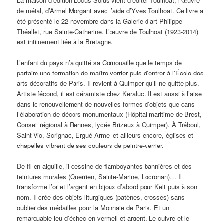
La maison d’édition Locus Solus vient d’éditer Toulhoat, l’Œuvre
de métal, d’Armel Morgant avec l’aide d’Yves Toulhoat. Ce livre a
été présenté le 22 novembre dans la Galerie d’art Philippe
Théallet, rue Sainte-Catherine. L’œuvre de Toulhoat (1923-2014)
est intimement liée à la Bretagne.
L’enfant du pays n’a quitté sa Cornouaille que le temps de
parfaire une formation de maître verrier puis d’entrer à l’École des
arts-décoratifs de Paris. Il revient à Quimper qu’il ne quitte plus.
Artiste fécond, il est céramiste chez Keraluc. Il est aussi à l’aise
dans le renouvellement de nouvelles formes d’objets que dans
l’élaboration de décors monumentaux (Hôpital maritime de Brest,
Conseil régional à Rennes, lycée Brizeux à Quimper). À Tréboul,
Saint-Vio, Scrignac, Ergué-Armel et ailleurs encore, églises et
chapelles vibrent de ses couleurs de peintre-verrier.
De fil en aiguille, il dessine de flamboyantes bannières et des
teintures murales (Querrien, Sainte-Marine, Locronan)… Il
transforme l’or et l’argent en bijoux d’abord pour Kelt puis à son
nom. Il crée des objets liturgiques (patènes, crosses) sans
oublier des médailles pour la Monnaie de Paris. Et un
remarquable jeu d’échec en vermeil et argent. Le cuivre et le