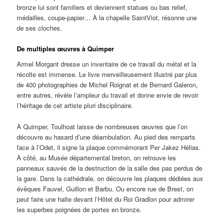
bronze lui sont familiers et deviennent statues ou bas relief,
médailles, coupe-papier… À la chapelle SaintViot, résonne une
de ses cloches.
De multiples œuvres à Quimper
Armel Morgant dresse un inventaire de ce travail du métal et la
récolte est immense. Le livre merveilleusement illustré par plus
de 400 photographies de Michel Roignat et de Bernard Galeron,
entre autres, révèle l’ampleur du travail et donne envie de revoir
l’héritage de cet artiste pluri disciplinaire.
À Quimper, Toulhoat laisse de nombreuses œuvres que l’on
découvre au hasard d’une déambulation. Au pied des remparts
face à l’Odet, il signe la plaque commémorant Per Jakez Hélias.
À côté, au Musée départemental breton, on retrouve les
panneaux sauvés de la destruction de la salle des pas perdus de
la gare. Dans la cathédrale, on découvre les plaques dédiées aux
évêques Fauvel, Guillon et Barbu. Ou encore rue de Brest, on
peut faire une halte devant l’Hôtel du Roi Gradlon pour admirer
les superbes poignées de portes en bronze.