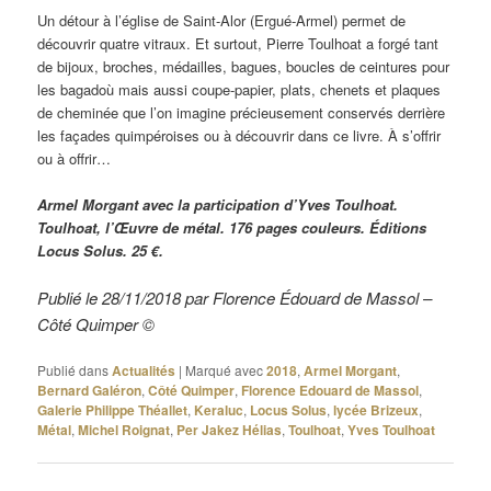
Un détour à l’église de Saint-Alor (Ergué-Armel) permet de
découvrir quatre vitraux. Et surtout, Pierre Toulhoat a forgé tant
de bijoux, broches, médailles, bagues, boucles de ceintures pour
les bagadoù mais aussi coupe-papier, plats, chenets et plaques
de cheminée que l’on imagine précieusement conservés derrière
les façades quimpéroises ou à découvrir dans ce livre. À s’offrir
ou à offrir…
Armel Morgant avec la participation d’Yves Toulhoat.
Toulhoat, l’Œuvre de métal. 176 pages couleurs. Éditions
Locus Solus. 25 €.
Publié le 28/11/2018 par Florence Édouard de Massol –
Côté Quimper ©
Publié dans
Actualités
|
Marqué avec
2018
,
Armel Morgant
,
Bernard Galéron
,
Côté Quimper
,
Florence Edouard de Massol
,
Galerie Philippe Théallet
,
Keraluc
,
Locus Solus
,
lycée Brizeux
,
Métal
,
Michel Roignat
,
Per Jakez Hélias
,
Toulhoat
,
Yves Toulhoat