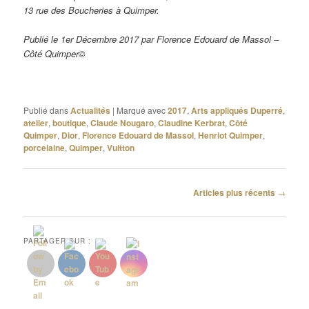
13 rue des Boucheries à Quimper.
Publié le 1er Décembre 2017 par Florence Edouard de Massol –
Côté Quimper©
Publié dans
Actualités
|
Marqué avec
2017
,
Arts appliqués Duperré
,
atelier
,
boutique
,
Claude Nougaro
,
Claudine Kerbrat
,
Côté
Quimper
,
Dior
,
Florence Edouard de Massol
,
Henriot Quimper
,
porcelaine
,
Quimper
,
Vuitton
Navigation
Articles plus récents
→
des
articles
PARTAGER SUR :