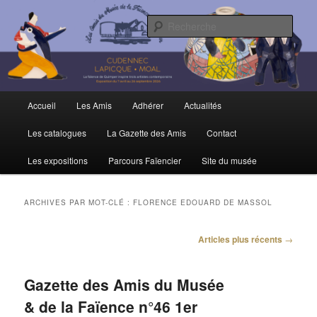
Aller
Aller
Trois siècles de tradition faïencière
au
au
Rech
contenu
contenu
principal
secondaire
Amis du Musée et de la Faïence de
Quimper
Menu
Accueil
Les Amis
Adhérer
Actualités
principal
Les catalogues
La Gazette des Amis
Contact
Les expositions
Parcours Faïencier
Site du musée
ARCHIVES PAR MOT-CLÉ :
FLORENCE EDOUARD DE MASSOL
Navigation
Articles plus récents
→
des
articles
Gazette des Amis du Musée
& de la Faïence n°46 1er