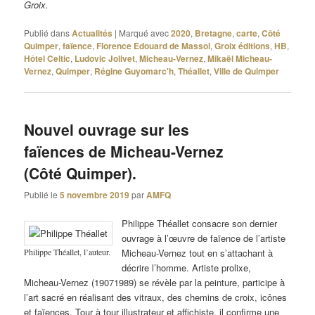
Groix.
Publié dans
Actualités
|
Marqué avec
2020
,
Bretagne
,
carte
,
Côté
Quimper
,
faïence
,
Florence Edouard de Massol
,
Groix éditions
,
HB
,
Hôtel Celtic
,
Ludovic Jolivet
,
Micheau-Vernez
,
Mikaël Micheau-
Vernez
,
Quimper
,
Régine Guyomarc'h
,
Théallet
,
Ville de Quimper
Nouvel ouvrage sur les
faïences de Micheau-Vernez
(Côté Quimper).
Publié le
5 novembre 2019
par
AMFQ
Philippe Théallet consacre son dernier
ouvrage à l’œuvre de faïence de l’artiste
Philippe Théallet, l’auteur.
Micheau-Vernez tout en s’attachant à
décrire l’homme. Artiste prolixe,
Micheau-Vernez (19071989) se révèle par la peinture, participe à
l’art sacré en réalisant des vitraux, des chemins de croix, icônes
et faïences. Tour à tour illustrateur et affichiste, il confirme une