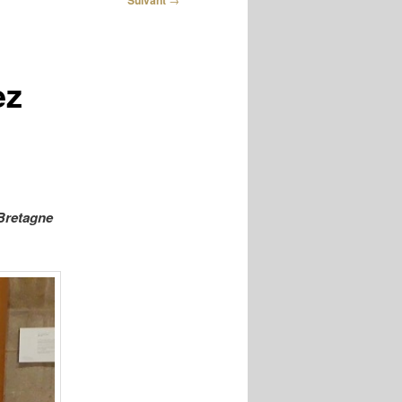
Suivant
ez
 Bretagne