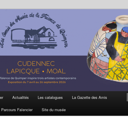
ière
 et de la Faïence de Quimper
er
Actualités
Les catalogues
La Gazette des Amis
Parcours Faïencier
Site du musée