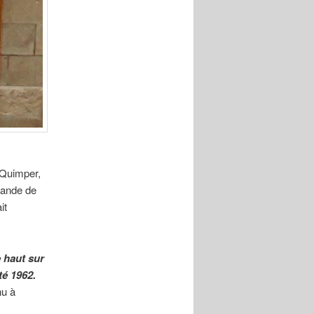
 Quimper,
mmande de
it
e haut sur
té 1962.
nu à