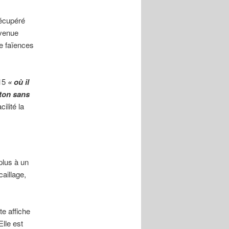
récupéré
evenue
e faïences
015
« où il
eton sans
ilité la
plus à un
aillage,
te affiche
Elle est