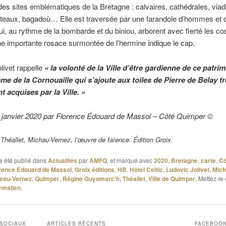
es sites emblématiques de la Bretagne : calvaires, cathédrales, via
âteaux, bagadoù… Elle est traversée par une farandole d’hommes et 
, au rythme de la bombarde et du biniou, arborent avec fierté les c
e importante rosace surmontée de l’hermine indique le cap.
livet rappelle
« la volonté de la Ville d’être gardienne de ce patri
âme de la Cornouaille qui s’ajoute aux toiles de Pierre de Belay t
 acquises par la Ville. »
8 janvier 2020 par Florence Édouard de Massol – Côté Quimper ©
e Théallet, Michau-Vernez, l’œuvre de faïence. Édition Groix.
a été publié dans
Actualités
par
AMFQ
, et marqué avec
2020
,
Bretagne
,
carte
,
Cô
rence Edouard de Massol
,
Groix éditions
,
HB
,
Hôtel Celtic
,
Ludovic Jolivet
,
Mich
heau-Vernez
,
Quimper
,
Régine Guyomarc'h
,
Théallet
,
Ville de Quimper
. Mettez-le 
rmalien
.
 SOCIAUX
ARTICLES RÉCENTS
FACEBOO