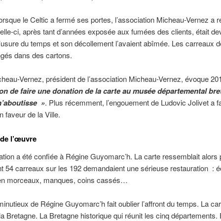
orsque le Celtic a fermé ses portes, l’association Micheau-Vernez a 
elle-ci, après tant d’années exposée aux fumées des clients, était d
L’usure du temps et son décollement l’avaient abîmée. Les carreaux d
ngés dans des cartons.
cheau-Vernez, président de l’association Micheau-Vernez, évoque 2
ion de faire une donation de la carte au musée départemental br
n’aboutisse »
. Plus récemment, l’engouement de Ludovic Jolivet a fac
 faveur de la Ville.
de l’œuvre
ation a été confiée à Régine Guyomarc’h. La carte ressemblait alors 
t 54 carreaux sur les 192 demandaient une sérieuse restauration : éc
en morceaux, manques, coins cassés…
 minutieux de Régine Guyomarc’h fait oublier l’affront du temps. La car
la Bretagne. La Bretagne historique qui réunit les cinq départements. 