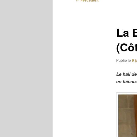
Précédent
des
articles
La 
(Cô
Publié le
9 
Le hall d
en faïence