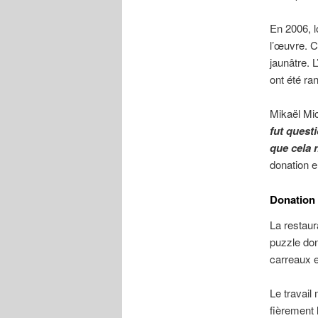
En 2006, l
l’œuvre. C
jaunâtre. 
ont été ra
Mikaël Mi
fut quest
que cela 
donation en
Donation 
La restaur
puzzle don
carreaux 
Le travail
fièrement 