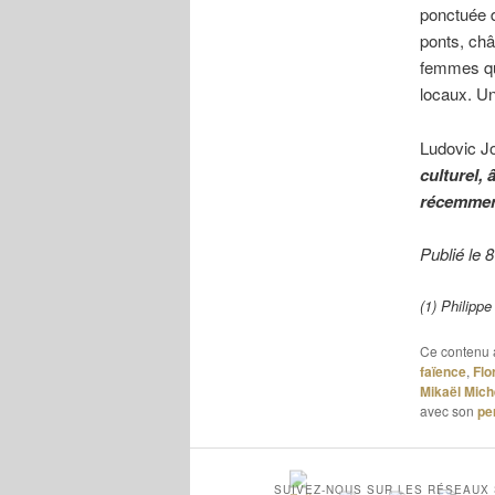
ponctuée d
ponts, ch
femmes qui
locaux. Un
Ludovic Jo
culturel, 
récemment
Publié le 
(1) Philipp
Ce contenu 
faïence
,
Flo
Mikaël Mic
avec son
pe
SUIVEZ-NOUS SUR LES RÉSEAUX