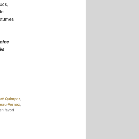
ducs,
de
ostumes
moine
rès
té Quimper
,
eau-Vernez
,
en favori
K