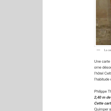
La car
Une carte 
orne désor
l’hôtel Ce
l’habitude 
Philippe Th
2,40 m de
Cette cart
Quimper sp