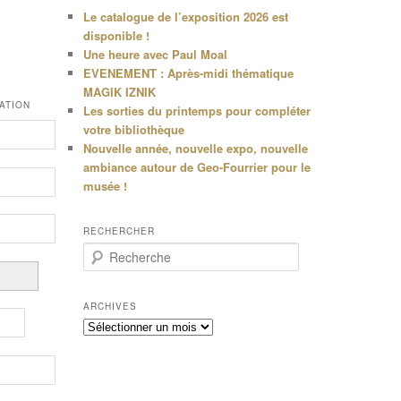
Le catalogue de l’exposition 2026 est
disponible !
Une heure avec Paul Moal
EVENEMENT : Après-midi thématique
MAGIK IZNIK
ATION
Les sorties du printemps pour compléter
votre bibliothèque
Nouvelle année, nouvelle expo, nouvelle
ambiance autour de Geo-Fourrier pour le
musée !
RECHERCHER
R
e
c
h
ARCHIVES
e
Archives
r
c
h
e