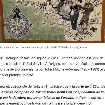
te, après une importante restauration, orne le hall de l’hôtel de ville de Quimper.
de Bretagne en faïence signée Micheau-Vernez, donnée à la Ville de
mais le hall de l’hôtel de ville. À l’origine, cette œuvre était une co
ltic, rue de Douarnenez, là où Robert Micheau-Vernez (1907-1989) ava
d’aller prendre un café.
éallet, spécialiste de l’artiste (1), précise que
« la carte de 1,80 m d
 large se compose de 192 carreaux peints en 17 après-midi de l’é
e est la dernière œuvre en faïence de l’artiste. »
L’artiste est reve
écialement pour ce travail qu’il a finalisé à la faïencerie HB.