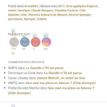
Publié dans
Actualités
|
Marqué avec
2017
,
Arts appliqués Duperré
,
atelier
,
boutique
,
Claude Nougaro
,
Claudine Kerbrat
,
Côté
Quimper
,
Dior
,
Florence Edouard de Massol
,
Henriot Quimper
,
porcelaine
,
Quimper
,
Vuitton
PARTAGER SUR :
COMMENTAIRES RÉCENTS
AMFQ
dans
La Gazette n°54 est parue.
Dominique Le Corre
dans
La Gazette n°54 est parue.
Conan Josette
dans
Jeanne Malivel, un soleil se lève.
AMFQ
dans
Que vaut ma pièce en faïence ? (Côté Quimper)
Peillet-Ducatel Martine
dans
Que vaut ma pièce en faïence ?
(Côté Quimper)