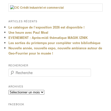
ARTICLES RÉCENTS
Le catalogue de l’exposition 2026 est disponible !
Une heure avec Paul Moal
EVENEMENT : Après-midi thématique MAGIK IZNIK
Les sorties du printemps pour compléter votre bibliothèque
Nouvelle année, nouvelle expo, nouvelle ambiance autour de
Geo-Fourrier pour le musée !
RECHERCHER
R
e
c
h
ARCHIVES
e
Archives
r
c
h
FACEBOOK
e