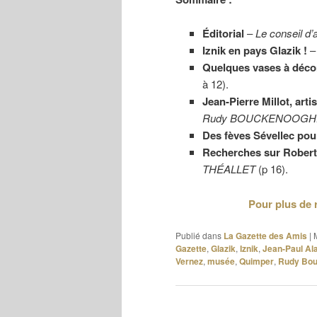
Éditorial
–
Le conseil d’
Iznik en pays Glazik !
Quelques vases à décor
à 12).
Jean-Pierre Millot, ar
Rudy BOUCKENOOGH
Des fèves Sévellec pou
Recherches sur Robert
THÉALLET
(p 16).
Pour plus de 
Publié dans
La Gazette des Amis
|
Gazette
,
Glazik
,
Iznik
,
Jean-Paul Al
Vernez
,
musée
,
Quimper
,
Rudy Bo