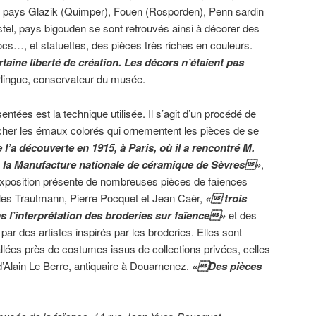
es pays Glazik (Quimper), Fouen (Rosporden), Penn sardin
el, pays bigouden se sont retrouvés ainsi à décorer des
ocs…, et statuettes, des pièces très riches en couleurs.
taine liberté de création. Les décors n’étaient pas
rlingue, conservateur du musée.
entées est la technique utilisée. Il s’agit d’un procédé de
cher les émaux colorés qui ornementent les pièces de se
’a découverte en 1915, à Paris, où il a rencontré M.
 à la Manufacture nationale de céramique de Sèvres»
,
’exposition présente de nombreuses pièces de faïences
les Trautmann, Pierre Pocquet et Jean Caër,
« trois
 l’interprétation des broderies sur faïence»
et des
par des artistes inspirés par les broderies. Elles sont
allées près de costumes issus de collections privées, celles
’Alain Le Berre, antiquaire à Douarnenez.
«Des pièces