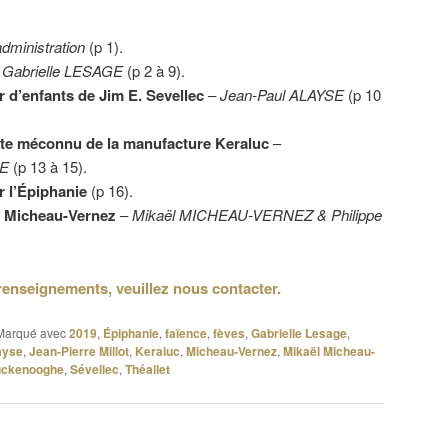
administration
(p 1).
–
Gabrielle LESAGE
(p 2 à 9).
 d’enfants de Jim E. Sevellec
–
Jean-Paul ALAYSE
(p 10
tiste méconnu de la manufacture Keraluc
–
E
(p 13 à 15).
r l’Épiphanie
(p 16).
 Micheau-Vernez
–
Mikaël MICHEAU-VERNEZ & Philippe
renseignements, veuillez nous contacter.
Marqué avec
2019
,
Épiphanie
,
faïence
,
fèves
,
Gabrielle Lesage
,
ayse
,
Jean-Pierre Millot
,
Keraluc
,
Micheau-Vernez
,
Mikaël Micheau-
uckenooghe
,
Sévellec
,
Théallet