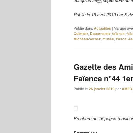
Jusqu’au 28 septembre au mu
Publié le 16 avril 2019 par Sy
Publié dans
Actualités
|
Marqué ave
Quimper
,
Douarnenez
,
faïence
,
faï
Micheau-Vernez
,
musée
,
Pascal J
Gazette des Ami
Faïence n°44 1e
Publié le
26 janvier 2019
par
AMFQ
Brochure de 16 pages (couleu
Sommaire :