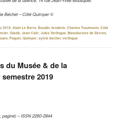
sée de la faïence, 14 rue Jean-Yves-Bousquet.
lvie Béchet – Côté Quimper ©
c
2019
,
Alain Le Berre
,
Baudin
,
broderie
,
Charles Trautmann
,
Côté
encier
,
Glazik
,
Jean Caër
,
Jules Verlingue
,
Manufacture de Sèvres
,
aouen
,
Poquet
,
Quimper
,
sylvie bechet
,
verlingue
s du Musée & de la
r semestre 2019
r, paginé) – ISSN 2260-2844