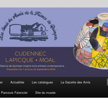
ière
 et de la Faïence de Quimper
er
Actualités
Les catalogues
La Gazette des Amis
Parcours Faïencier
Site du musée