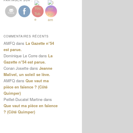
PARTAGER SUR :
COMMENTAIRES RÉCENTS
AMFQ
dans
La Gazette n°54
est parue.
Dominique Le Corre
dans
La
Gazette n°54 est parue.
Conan Josette
dans
Jeanne
Malivel, un soleil se lève.
AMFQ
dans
Que vaut ma
pièce en faïence ? (Côté
Quimper)
Peillet-Ducatel Martine
dans
Que vaut ma pièce en faïence
? (Côté Quimper)