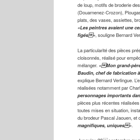
de loup, motifs de broderie d
(Douarnenez-Crozon), Plougast
plats, des vases, assiettes, br
«Les peintres avaient une cer
figés»
, souligne Bernard Ve
La particularité des pièces prés
cloisonnés, réalisé pour empê
mélanger.
«Mon grand-père l
Baudin, chef de fabrication
explique Bernard Verlingue. L
réalisées notamment par Char
personnages importants dans
pièces plus récentes réalisées 
toutes mises en situation, inst
du brodeur Pascal Jaouen, et d
magnifiques, uniques»
.