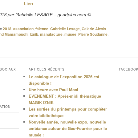
Lien
/2018 par Gabrielle LESAGE –
gl-artplus.com
©
c
2018
,
association
,
faïence
,
Gabrielle Lesage
,
Galerie Alexis
nd Mamamouchi
,
Iznik
,
manufacture
,
musée
,
Pierre Soudanne
,
 SOCIAUX
ARTICLES RÉCENTS
FACEBOO
Le catalogue de l’exposition 2026 est
disponible !
Une heure avec Paul Moal
EVENEMENT : Après-midi thématique
MAGIK IZNIK
ATION
Les sorties du printemps pour compléter
votre bibliothèque
Nouvelle année, nouvelle expo, nouvelle
ambiance autour de Geo-Fourrier pour le
musée !