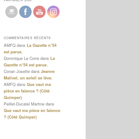
PARTAGER SUR :
COMMENTAIRES RÉCENTS
AMFQ
dans
La Gazette n°54
est parue.
Dominique Le Corre
dans
La
Gazette n°54 est parue.
Conan Josette
dans
Jeanne
Malivel, un soleil se lève.
AMFQ
dans
Que vaut ma
pièce en faïence ? (Côté
Quimper)
Peillet-Ducatel Martine
dans
Que vaut ma pièce en faïence
? (Côté Quimper)