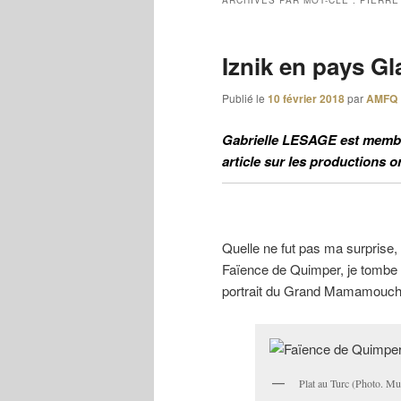
ARCHIVES PAR MOT-CLÉ :
PIERRE
Iznik en pays Gla
Publié le
10 février 2018
par
AMFQ
Gabrielle LESAGE est membre
article sur les productions o
Quelle ne fut pas ma surprise, 
Faïence de Quimper, je tombe n
portrait du Grand Mamamouchi
Plat au Turc (Photo. Mu