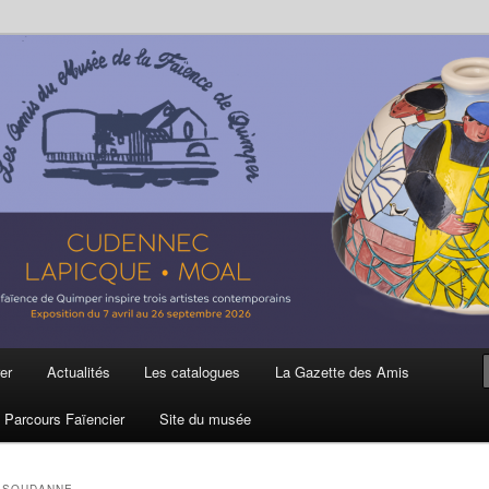
ière
 et de la Faïence de Quimper
er
Actualités
Les catalogues
La Gazette des Amis
Parcours Faïencier
Site du musée