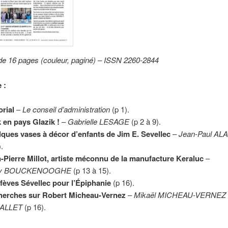
de 16 pages (couleur, paginé) – ISSN 2260-2844
 :
orial
–
Le conseil d’administration
(p 1).
k en pays Glazik !
–
Gabrielle LESAGE
(p 2 à 9).
ques vases à décor d’enfants de Jim E. Sevellec
–
Jean-Paul AL
).
-Pierre Millot, artiste méconnu de la manufacture Keraluc
–
y BOUCKENOOGHE
(p 13 à 15).
fèves Sévellec pour l’Épiphanie
(p 16).
herches sur Robert Micheau-Vernez
–
Mikaël MICHEAU-VERNEZ &
ALLET
(p 16).