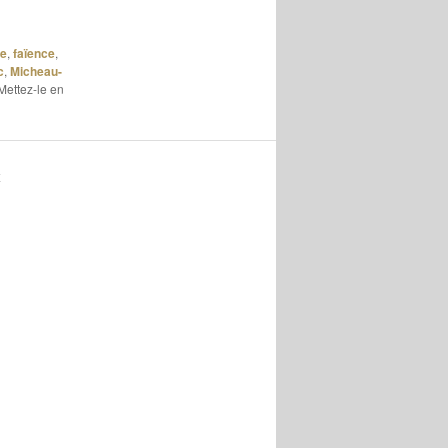
ie
,
faïence
,
c
,
Micheau-
 Mettez-le en
K