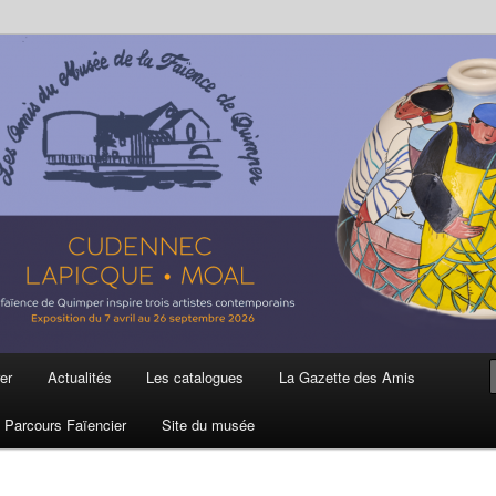
ière
 et de la Faïence de Quimper
er
Actualités
Les catalogues
La Gazette des Amis
Parcours Faïencier
Site du musée