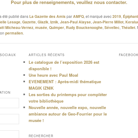
Pour plus de renseignements, veuillez nous contacter.
a été publié dans
La Gazette des Amis
par
AMFQ
, et marqué avec
2019
,
Épiphan
elle Lesage
,
Gazette
,
Glazik
,
Iznik
,
Jean-Paul Alayse
,
Jean-Pierre Millot
,
Keralu
aël Micheau-Vernez
,
musée
,
Quimper
,
Rudy Bouckenooghe
,
Sévellec
,
Théallet
.
son
permalien
.
 SOCIAUX
ARTICLES RÉCENTS
FACEBOO
Le catalogue de l’exposition 2026 est
disponible !
Une heure avec Paul Moal
EVENEMENT : Après-midi thématique
MAGIK IZNIK
ATION
Les sorties du printemps pour compléter
votre bibliothèque
Nouvelle année, nouvelle expo, nouvelle
ambiance autour de Geo-Fourrier pour le
musée !
RECHERCHER