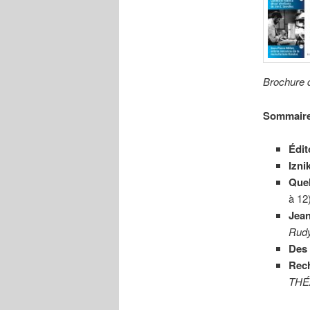
Brochure 
Sommaire
Édit
Izni
Quel
à 12
Jean
Rud
Des 
Rec
THÉ