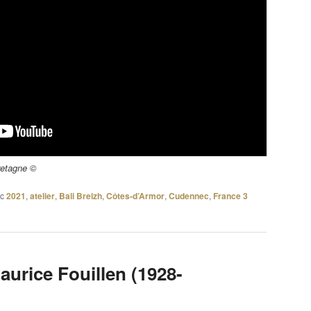
retagne ©
c
2021
,
atelier
,
Bali Breizh
,
Côtes-d’Armor
,
Cudennec
,
France 3
aurice Fouillen (1928-