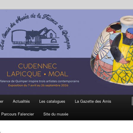
ière
 et de la Faïence de Quimper
er
Actualités
Les catalogues
La Gazette des Amis
Parcours Faïencier
Site du musée