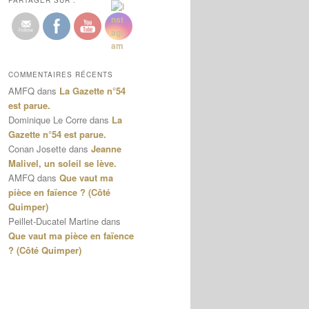
PARTAGER SUR :
COMMENTAIRES RÉCENTS
AMFQ
dans
La Gazette n°54
est parue.
Dominique Le Corre
dans
La
Gazette n°54 est parue.
Conan Josette
dans
Jeanne
Malivel, un soleil se lève.
AMFQ
dans
Que vaut ma
pièce en faïence ? (Côté
Quimper)
Peillet-Ducatel Martine
dans
Que vaut ma pièce en faïence
? (Côté Quimper)