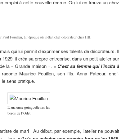
un emploi à cette nouvelle recrue. On lui en trouva un chez
ir Paul Fouillen, à l’époque où il était chef décorateur chez HB.
 mais qui lui permit d’exprimer ses talents de décorateurs. Il
 1929, il créa sa propre entreprise, dans un petit atelier sur
e de la « Grande maison ».
« C’est sa femme qui l’incita à
, raconte Maurice Fouillen, son fils. Anna Patéour, chef-
 le sens pratique.
L’ancienne guinguette sur les
bords de l’Odet.
n artiste de mari ! Au début, par exemple, l’atelier ne pouvait
de… four.
« Il n’a pu acheter son premier four qu’en 1948,