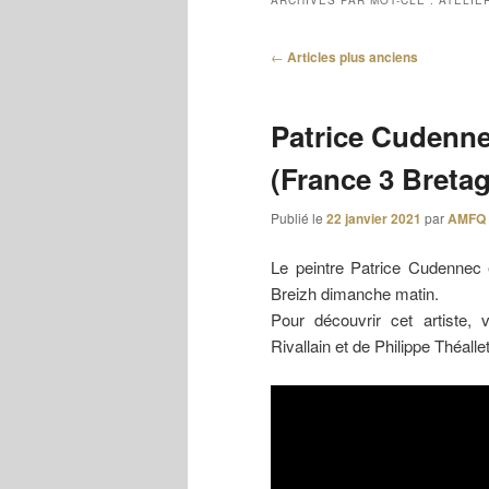
ARCHIVES PAR MOT-CLÉ :
ATELIE
Navigation
←
Articles plus anciens
des
articles
Patrice Cudenne
(France 3 Bretag
Publié le
22 janvier 2021
par
AMFQ
Le peintre Patrice Cudennec 
Breizh dimanche matin.
Pour découvrir cet artiste,
Rivallain et de Philippe Théalle