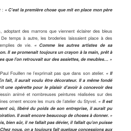
r :
« C’est la première chose que mit en place mon père
s, adoptant des marrons que viennent éclairer des bleus
é. De temps à autre, les broderies laissaient place à des
remplies de vie.
« Comme les autres artistes de sa
n. Il se promenait toujours un crayon à la main, prêt à
es que l’on retrouvait sur des assiettes, de meubles… »
Paul Fouillen ne l’exprimait pas que dans son atelier.
« Il
n fait, il aurait voulu être décorateur. Il a même fondé
t une opérette pour le plaisir d’avoir à concevoir des
essin animé et nombreuses peintures réalisées sur des
ines ornent encore les murs de l’atelier du Styvel.
« Il est
nt où, libéré du poids de son entreprise, il aurait pu
piration. Il avait encore beaucoup de choses à donner. »
 bien sûr, il ne fallait pas dévier, il fallait qu’on puisse
». Chez nous, on a toujours fait quelque concessions aux