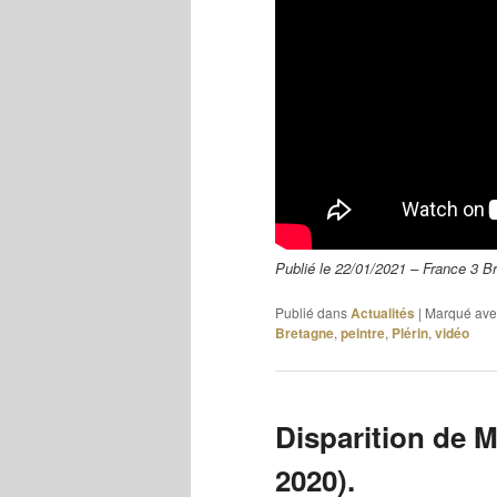
Publié le 22/01/2021 – France 3 B
Publié dans
Actualités
|
Marqué ave
Bretagne
,
peintre
,
Plérin
,
vidéo
Disparition de M
2020).