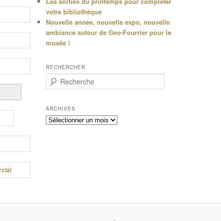
Les sorties du printemps pour compléter
votre bibliothèque
Nouvelle année, nouvelle expo, nouvelle
ambiance autour de Geo-Fourrier pour le
musée !
RECHERCHER
R
e
c
h
ARCHIVES
e
Archives
r
c
h
e