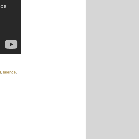
u
,
faïence
,
K