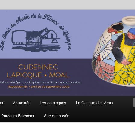
ière
 et de la Faïence de Quimper
er
Actualités
Les catalogues
La Gazette des Amis
Parcours Faïencier
Site du musée