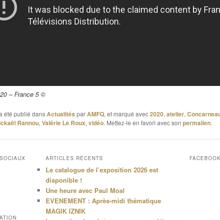
20 – France 5 ©
a été publié dans
Actualités
par
AMFQ
, et marqué avec
2020
,
atelier
,
Concarnea
ickaël Rannou
,
Valérie Le Roux
,
vidéo
. Mettez-le en favori avec son
permalien
.
 SOCIAUX
ARTICLES RÉCENTS
FACEBOO
Le catalogue de l’exposition 2026 est
disponible !
Une heure avec Paul Moal
EVENEMENT : Après-midi thématique
MAGIK IZNIK
ATION