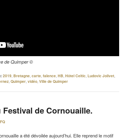
ce de Quimper ©
c
2019
,
Bretagne
,
carte
,
faïence
,
HB
,
Hôtel Celtic
,
Ludovic Jolivet
,
ernez
,
Quimper
,
vidéo
,
Ville de Quimper
u Festival de Cornouaille.
FQ
rnouaille a été dévoilée aujourd’hui. Elle reprend le motif