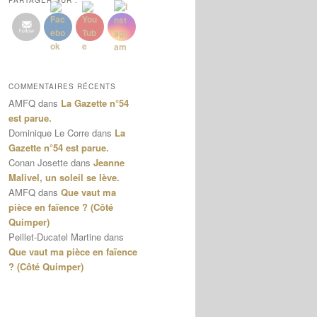
PARTAGER SUR :
COMMENTAIRES RÉCENTS
AMFQ
dans
La Gazette n°54
est parue.
Dominique Le Corre
dans
La
Gazette n°54 est parue.
Conan Josette
dans
Jeanne
Malivel, un soleil se lève.
AMFQ
dans
Que vaut ma
pièce en faïence ? (Côté
Quimper)
Peillet-Ducatel Martine
dans
Que vaut ma pièce en faïence
? (Côté Quimper)