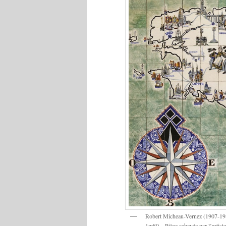
Robert Micheau-Vernez (1907-198
1m80 – Pièce achevée par l’artist