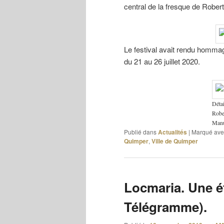
central de la fresque de Rober
Le festival avait rendu hommage
du 21 au 26 juillet 2020.
Détai
Robe
Manu
Publié dans
Actualités
|
Marqué ave
Quimper
,
Ville de Quimper
Locmaria. Une ét
Télégramme).