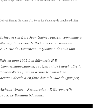
Jolivet, Régine Guyomarc’h, Serge Le Yaouanq (de gauche à droite).
Guénec et son frère Jean Guénec passent commande à
u-Vernez d’une carte de Bretagne en carreaux de
tic, 15 rue de Douarnenez à Quimper, dont ils sont
lisée en aout 1962 à la faïencerie H.B.
 Zimmermann-Lautrou, se séparant de l’hôtel, offre la
 Micheau-Vernez, qui en assure le démontage.
ciation décide d’en faire don à la ville de Quimper,
 Micheau-Vernez – Restauration : R Guyomarc’h
ce : S. Le Yaouanq (Caudan).