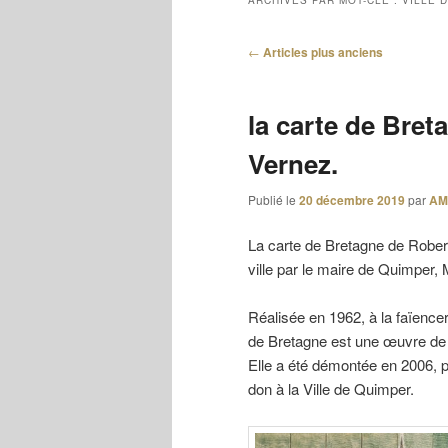
ARCHIVES PAR MOT-CLÉ :
VILLE 
Navigation
←
Articles plus anciens
des
articles
la carte de Bre
Vernez.
Publié le
20 décembre 2019
par
AM
La carte de Bretagne de Robert
ville par le maire de Quimper, 
Réalisée en 1962, à la faïencer
de Bretagne est une œuvre de 
Elle a été démontée en 2006, p
don à la Ville de Quimper.