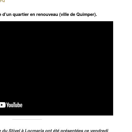
FQ
e d’un quartier en renouveau (ville de Quimper).
e du Stivel à Locmaria ont été présentées ce vendredi