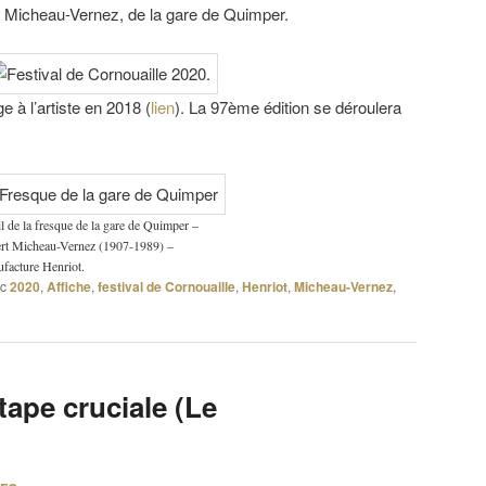
t Micheau-Vernez, de la gare de Quimper.
 à l’artiste en 2018 (
lien
). La 97ème édition se déroulera
l de la fresque de la gare de Quimper –
rt Micheau-Vernez (1907-1989) –
facture Henriot.
c
2020
,
Affiche
,
festival de Cornouaille
,
Henriot
,
Micheau-Vernez
,
ape cruciale (Le