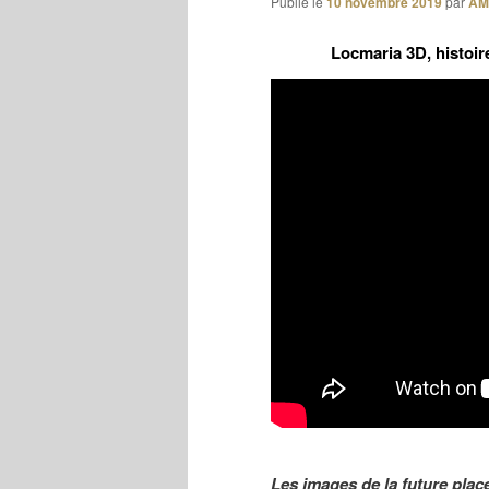
Publié le
10 novembre 2019
par
AM
Locmaria 3D, histoir
Les images de la future plac