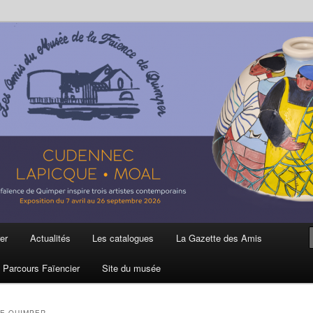
ière
 et de la Faïence de Quimper
er
Actualités
Les catalogues
La Gazette des Amis
Parcours Faïencier
Site du musée