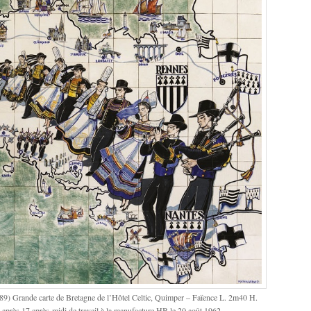
9) Grande carte de Bretagne de l’Hôtel Celtic, Quimper – Faïence L. 2m40 H.
e après 17 après-midi de travail à la manufacture HB le 20 août 1962.