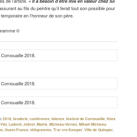
 de l’artiste.
« Il a besoin d’être mis en valeur chez lui
ssurant au fils du peintre qu’il ferait tout son possible pour
 temporaire en l’honneur de son père.
légramme ©
c
2018
,
broderie
,
conférence
,
faïence
,
festival de Cornouaille
,
fêtes
Viol
,
Ludovic Jolivet
,
Mairie
,
Micheau-Vernez
,
Mikaël Micheau-
on
,
Ouest-France
,
télégramme
,
Ti ar vro Kemper
,
Ville de Quimper
,