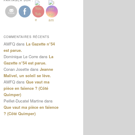
PARTAGER SUR :
COMMENTAIRES RÉCENTS
AMFQ
dans
La Gazette n°54
est parue.
Dominique Le Corre
dans
La
Gazette n°54 est parue.
Conan Josette
dans
Jeanne
Malivel, un soleil se lève.
AMFQ
dans
Que vaut ma
pièce en faïence ? (Côté
Quimper)
Peillet-Ducatel Martine
dans
Que vaut ma pièce en faïence
? (Côté Quimper)