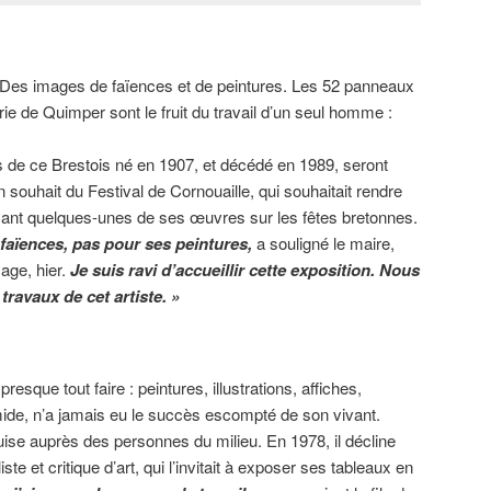
. Des images de faïences et de peintures. Les 52 panneaux
rie de Quimper sont le fruit du travail d’un seul homme :
de ce Brestois né en 1907, et décédé en 1989, seront
n souhait du Festival de Cornouaille, qui souhaitait rendre
sant quelques-unes de ses œuvres sur les fêtes bretonnes.
 faïences, pas pour ses peintures,
a souligné le maire,
sage, hier.
Je suis ravi d’accueillir cette exposition. Nous
ravaux de cet artiste. »
sque tout faire : peintures, illustrations, affiches,
mide, n’a jamais eu le succès escompté de son vivant.
ise auprès des personnes du milieu. En 1978, il décline
iste et critique d’art, qui l’invitait à exposer ses tableaux en