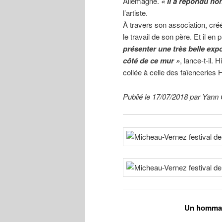
Allemagne.
« Il a répondu non
l’artiste.
À travers son association, cré
le travail de son père. Et il en
présenter une très belle exp
côté de ce mur »
, lance-t-il.
collée à celle des faïenceries H
Publié le 17/07/2018 par
Yann 
Un hommag