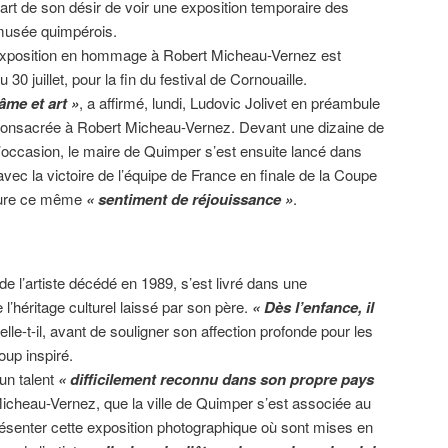
art de son désir de voir une exposition temporaire des
musée quimpérois.
e exposition en hommage à Robert Micheau-Vernez est
u 30 juillet, pour la fin du festival de Cornouaille.
âme et art »
, a affirmé, lundi, Ludovic Jolivet en préambule
 consacrée à Robert Micheau-Vernez. Devant une dizaine de
occasion, le maire de Quimper s’est ensuite lancé dans
c la victoire de l’équipe de France en finale de la Coupe
ocure ce même
« sentiment de réjouissance »
.
de l’artiste décédé en 1989, s’est livré dans une
l’héritage culturel laissé par son père.
« Dès l’enfance, il
elle-t-il, avant de souligner son affection profonde pour les
oup inspiré.
un talent
« difficilement reconnu dans son propre pays
icheau-Vernez, que la ville de Quimper s’est associée au
résenter cette exposition photographique où sont mises en