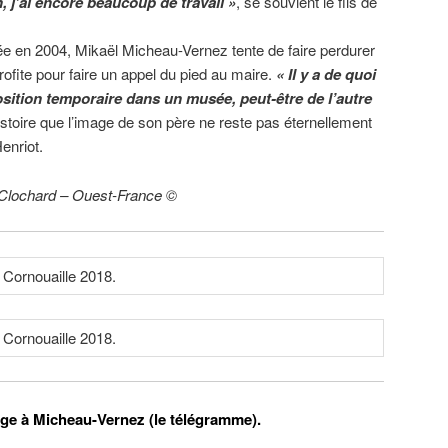
, j’ai encore beaucoup de travail »
, se souvient le fils de
ée en 2004, Mikaël Micheau-Vernez tente de faire perdurer
 profite pour faire un appel du pied au maire.
« Il y a de quoi
osition temporaire dans un musée, peut-être de l’autre
 Histoire que l’image de son père ne reste pas éternellement
enriot.
Clochard – Ouest-France ©
e à Micheau-Vernez (le télégramme).