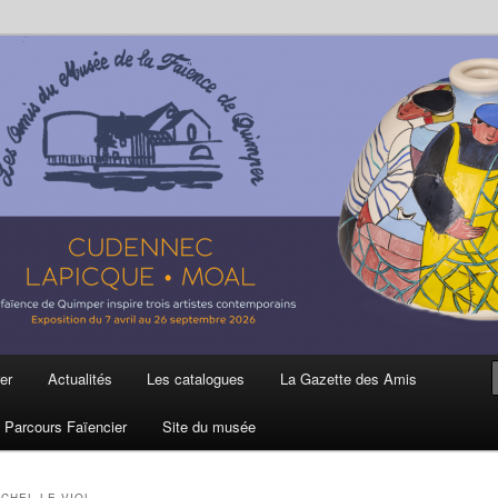
ière
 et de la Faïence de Quimper
er
Actualités
Les catalogues
La Gazette des Amis
Parcours Faïencier
Site du musée