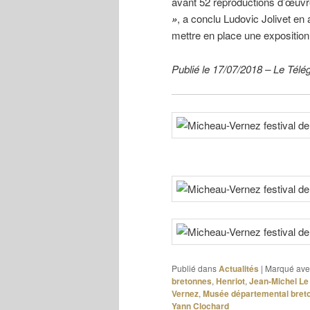
avant 52 reproductions d’œuvres
»
, a conclu Ludovic Jolivet en a
mettre en place une exposition
Publié le 17/07/2018 – Le Té
Publié dans
Actualités
|
Marqué ave
bretonnes
,
Henriot
,
Jean-Michel Le 
Vernez
,
Musée départemental bret
Yann Clochard