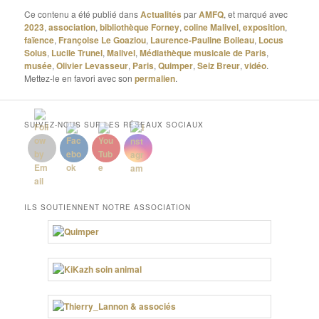
Ce contenu a été publié dans
Actualités
par
AMFQ
, et marqué avec
2023
,
association
,
bibliothèque Forney
,
coline Malivel
,
exposition
,
faïence
,
Françoise Le Goaziou
,
Laurence-Pauline Boileau
,
Locus
Solus
,
Lucile Trunel
,
Malivel
,
Médiathèque musicale de Paris
,
musée
,
Olivier Levasseur
,
Paris
,
Quimper
,
Seiz Breur
,
vidéo
.
Mettez-le en favori avec son
permalien
.
SUIVEZ-NOUS SUR LES RÉSEAUX SOCIAUX
ILS SOUTIENNENT NOTRE ASSOCIATION