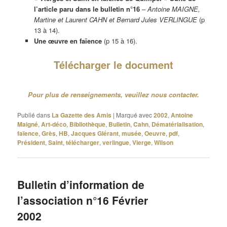
l’article paru dans le bulletin n°16
–
Antoine MAIGNE,
Martine et Laurent CAHN et Bernard Jules VERLINGUE
(p
13 à 14).
Une œuvre en faïence
(p 15 à 16).
Télécharger le document
Pour plus de renseignements, veuillez nous contacter.
Publié dans
La Gazette des Amis
|
Marqué avec
2002
,
Antoine
Maigné
,
Art-déco
,
Bibliothèque
,
Bulletin
,
Cahn
,
Dématérialisation
,
faïence
,
Grès
,
HB
,
Jacques Glérant
,
musée
,
Oeuvre
,
pdf
,
Président
,
Saint
,
télécharger
,
verlingue
,
Vierge
,
Wilson
Bulletin d’information de
l’association n°16 Février
2002