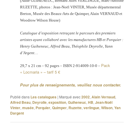
(Aude GUIH
É
NEUC, Bernard Jules VERLINGUE, Marc-Antoine
RUZETTE, photos : Jean-Noël VINTER, Musée départemental
Breton, Musée des Beaux-Arts de Quimper, Alain VERNAUD et
Woodrow Wilson House)
Catalogue d’exposition retraçant le parcours des premiers
artistes ayant collaboré avec les manufactures HB et Porquier :
Henry Guiheneuc, Alfred Beau, Théophile Deyrolle, Yann
d’Argent…
Pack
29,7 x 21 cm – 92 pages – ISBN 2-914009-10-0 –
« Locmaria » – tarif 5 €
Pour plus de renseignements, veuillez nous contacter.
Publié dans
Les catalogues
|
Marqué avec
2002
,
Alain Vernaud
,
Alfred Beau
,
Deyrolle
,
exposition
,
Guiheneuc
,
HB
,
Jean-Noël
Vinter
,
musée
,
Porquier
,
Quimper
,
Ruzette
,
verlingue
,
Wilson
,
Yan
Dargent