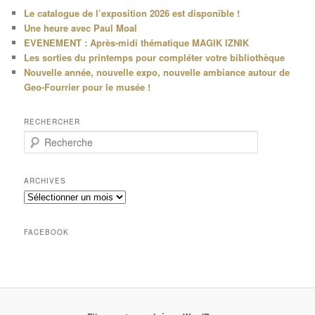
Le catalogue de l’exposition 2026 est disponible !
Une heure avec Paul Moal
EVENEMENT : Après-midi thématique MAGIK IZNIK
Les sorties du printemps pour compléter votre bibliothèque
Nouvelle année, nouvelle expo, nouvelle ambiance autour de
Geo-Fourrier pour le musée !
RECHERCHER
R
e
c
h
ARCHIVES
e
Archives
r
c
h
FACEBOOK
e