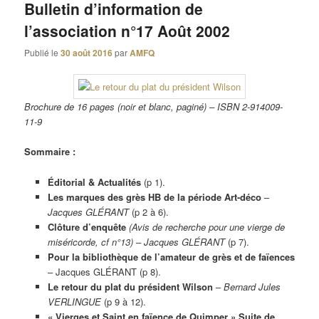
Bulletin d’information de
l’association n°17 Août 2002
Publié le
30 août 2016
par
AMFQ
Brochure de 16 pages (noir et blanc, paginé) – ISBN 2-914009-
11-9
Sommaire :
Éditorial & Actualités
(p 1).
Les marques des grès HB de la période Art-déco
–
Jacques GLÉRANT
(p 2 à 6).
Clôture d’enquête
(Avis de recherche pour une vierge de
miséricorde, cf n°13)
–
Jacques GLÉRANT
(p 7).
Pour la bibliothèque de l’amateur de grès et de faïences
– Jacques GLÉRANT (p 8).
Le retour du plat du président Wilson
–
Bernard Jules
VERLINGUE
(p 9 à 12).
« Vierges et Saint en faïence de Quimper » Suite de