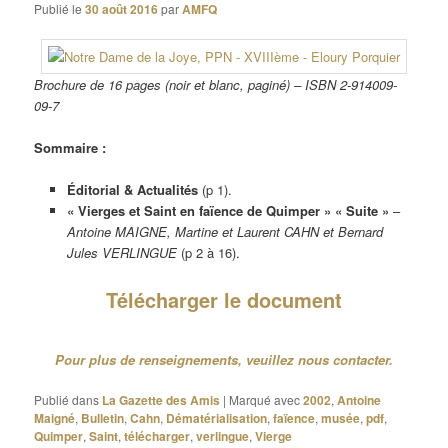
Publié le
30 août 2016
par
AMFQ
Brochure de 16 pages (noir et blanc, paginé) – ISBN 2-914009-
09-7
Sommaire :
Éditorial & Actualités
(p 1).
« Vierges et Saint en faïence de Quimper » « Suite »
–
Antoine MAIGNE, Martine et Laurent CAHN et Bernard
Jules VERLINGUE
(p 2 à 16).
Télécharger le document
Pour plus de renseignements, veuillez nous contacter.
Publié dans
La Gazette des Amis
|
Marqué avec
2002
,
Antoine
Maigné
,
Bulletin
,
Cahn
,
Dématérialisation
,
faïence
,
musée
,
pdf
,
Quimper
,
Saint
,
télécharger
,
verlingue
,
Vierge