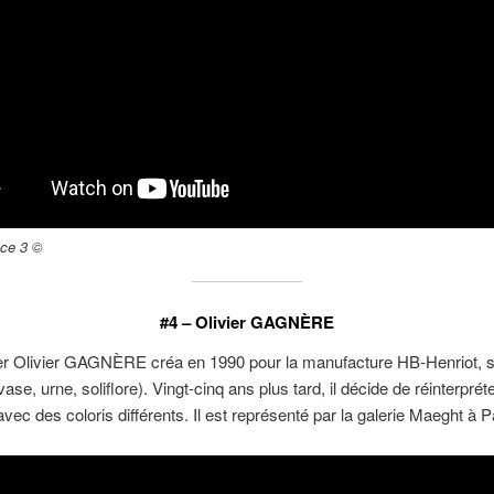
nce 3 ©
#4 –
Olivier GAGNÈRE
er Olivier GAGNÈRE créa en 1990 pour la manufacture HB-Henriot, s
se, urne, soliflore). Vingt-cinq ans plus tard, il décide de réinterprét
avec des coloris différents. Il est représenté par la galerie Maeght à P