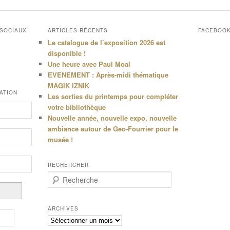
 SOCIAUX
ARTICLES RÉCENTS
FACEBOO
Le catalogue de l’exposition 2026 est
disponible !
Une heure avec Paul Moal
EVENEMENT : Après-midi thématique
MAGIK IZNIK
ATION
Les sorties du printemps pour compléter
votre bibliothèque
Nouvelle année, nouvelle expo, nouvelle
ambiance autour de Geo-Fourrier pour le
musée !
RECHERCHER
R
e
c
h
ARCHIVES
e
Archives
r