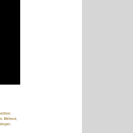
sition
,
an
,
Méheut
,
imper
,