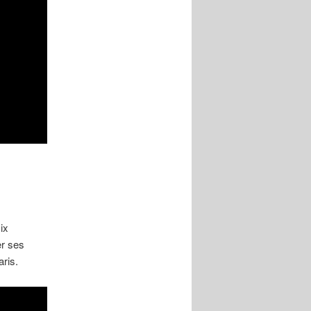
ix
er ses
aris.