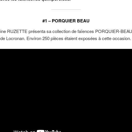
#1 – PORQUIER BEAU
ine RUZETTE présenta sa collection de faïences PORQUIER-BEAU
de Locronan. Environ 250 pièces étaient exposées à cette occasion.