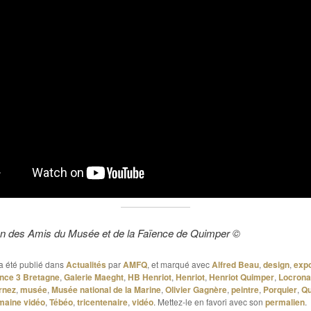
on des Amis du Musée et de la Faïence de Quimper ©
a été publié dans
Actualités
par
AMFQ
, et marqué avec
Alfred Beau
,
design
,
expo
nce 3 Bretagne
,
Galerie Maeght
,
HB Henriot
,
Henriot
,
Henriot Quimper
,
Locron
rnez
,
musée
,
Musée national de la Marine
,
Olivier Gagnère
,
peintre
,
Porquier
,
Qu
maine vidéo
,
Tébéo
,
tricentenaire
,
vidéo
. Mettez-le en favori avec son
permalien
.