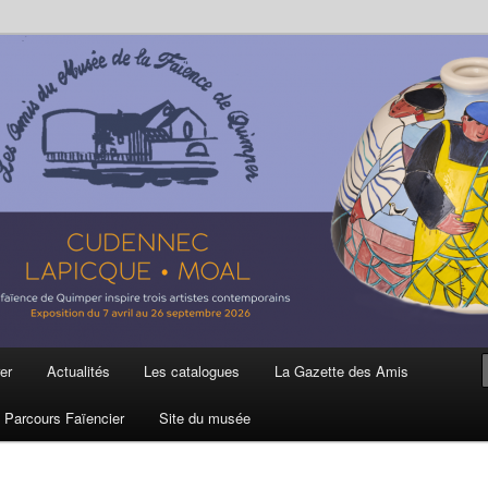
ière
 et de la Faïence de Quimper
er
Actualités
Les catalogues
La Gazette des Amis
Parcours Faïencier
Site du musée