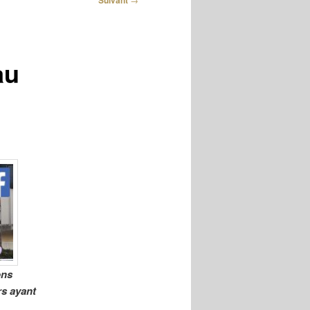
Suivant
au
ons
rs ayant