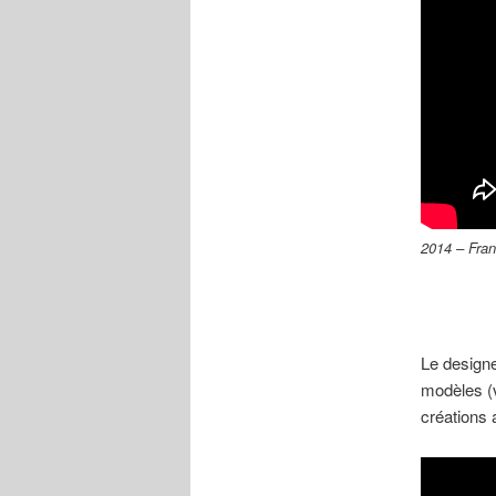
2014 – Fra
Le design
modèles (va
créations 