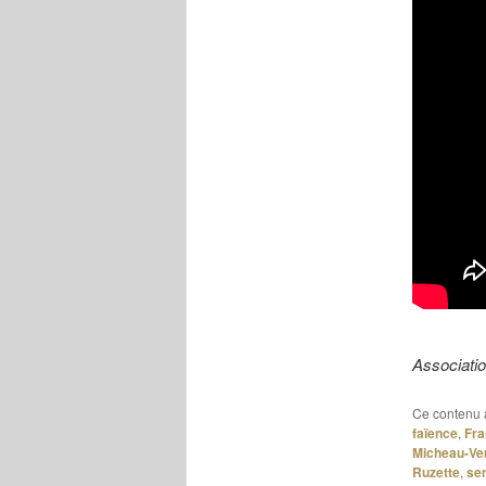
Associati
Ce contenu 
faïence
,
Fra
Micheau-Ve
Ruzette
,
se