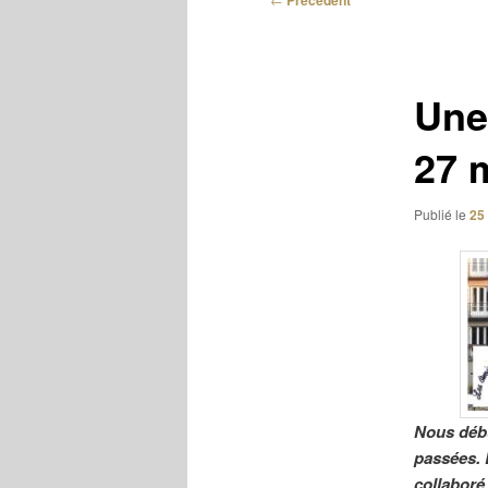
Précédent
des
articles
Une
27 
Publié le
25
Nous débu
passées. 
collaboré