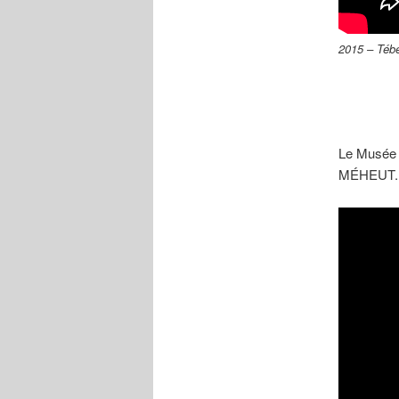
2015 – Téb
Le Musée d
MÉHEUT. S