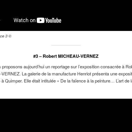
nce 3 ©
#3 – Robert MICHEAU-VERNEZ
proposons aujourd’hui un reportage sur l’exposition consacrée à Ro
ERNEZ. La galerie de la manufacture Henriot présenta une exposit
à Quimper. Elle était intitulée « De la faïence à la peinture… L’art de l