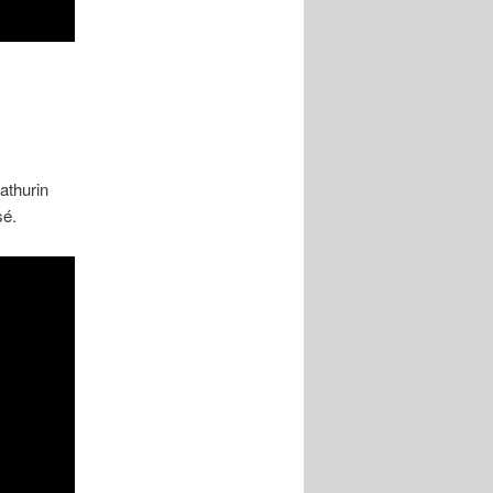
athurin
sé.