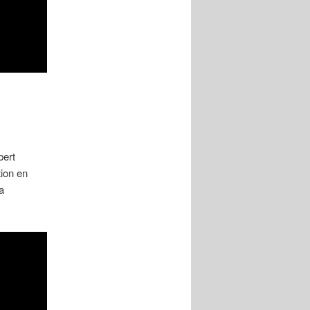
bert
ion en
a