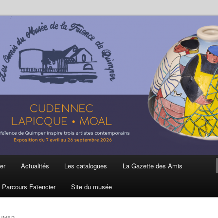
ière
 et de la Faïence de Quimper
er
Actualités
Les catalogues
La Gazette des Amis
Parcours Faïencier
Site du musée