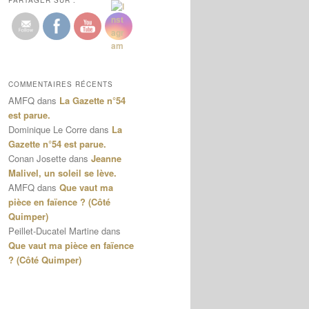
PARTAGER SUR :
COMMENTAIRES RÉCENTS
AMFQ
dans
La Gazette n°54
est parue.
Dominique Le Corre
dans
La
Gazette n°54 est parue.
Conan Josette
dans
Jeanne
Malivel, un soleil se lève.
AMFQ
dans
Que vaut ma
pièce en faïence ? (Côté
Quimper)
Peillet-Ducatel Martine
dans
Que vaut ma pièce en faïence
? (Côté Quimper)