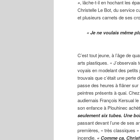
»
, lâche-t-il en hochant les épa
Christelle Le Bot, du service cu
et plusieurs carnets de ses cro
« Je ne voulais même plus
C’est tout jeune, à l’âge de q
arts plastiques. « J’observais t
voyais en modelant des petits 
trouvais que c’était une perte d
passe des heures à flâner sur 
peintres présents à quai. Chez 
audiernais François Kersual le
son enfance à Plouhinec achèt
seulement six tubes. Une boî
passant devant l’une de ses an
premières, « très classiques » 
incendie.
« Comme ça, Christe