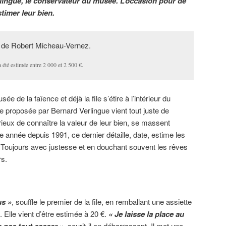
lingue, le conservateur du musée. L’occasion pour de
timer leur bien.
été estimée entre 2 000 et 2 500 €.
sée de la faïence et déjà la file s’étire à l’intérieur du
e proposée par Bernard Verlingue vient tout juste de
urieux de connaître la valeur de leur bien, se massent
 année depuis 1991, ce dernier détaille, date, estime les
. Toujours avec justesse et en douchant souvent les rêves
rs.
us »
, souffle le premier de la file, en remballant une assiette
. Elle vient d’être estimée à 20 €.
« Je laisse la place au
e pas tout casser »
, sourit-il en débarrassant. Il met une