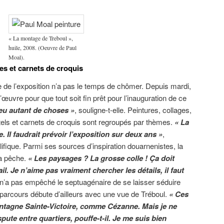
« La montage de Treboul »,
huile, 2008. (Oeuvre de Paul
Moal).
res et carnets de croquis
ice de l’exposition n’a pas le temps de chômer. Depuis mardi,
’œuvre pour que tout soit fin prêt pour l’inauguration de ce
eu autant de choses »
, souligne-t-elle. Peintures, collages,
tels et carnets de croquis sont regroupés par thèmes.
« La
. Il faudrait prévoir l’exposition sur deux ans »
,
olifique. Parmi ses sources d’inspiration douarnenistes, la
la pêche.
« Les paysages ? La grosse colle ! Ça doit
l. Je n’aime pas vraiment chercher les détails, il faut
 n’a pas empêché le septuagénaire de se laisser séduire
parcours débute d’ailleurs avec une vue de Tréboul.
« Ces
ontagne Sainte-Victoire, comme Cézanne. Mais je ne
pute entre quartiers, pouffe-t-il. Je me suis bien