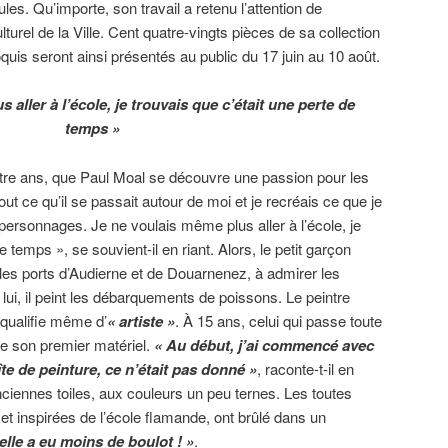
ules. Qu’importe, son travail a retenu l’attention de
lturel de la Ville. Cent quatre-vingts pièces de sa collection
quis seront ainsi présentés au public du 17 juin au 10 août.
 aller à l’école, je trouvais que c’était une perte de
temps »
uatre ans, que Paul Moal se découvre une passion pour les
out ce qu’il se passait autour de moi et je recréais ce que je
personnages. Je ne voulais même plus aller à l’école, je
e temps », se souvient-il en riant. Alors, le petit garçon
les ports d’Audierne et de Douarnenez, à admirer les
lui, il peint les débarquements de poissons. Le peintre
 qualifie même d’
« artiste »
. À 15 ans, celui qui passe toute
e son premier matériel.
« Au début, j’ai commencé avec
te de peinture, ce n’était pas donné »
, raconte-t-il en
ciennes toiles, aux couleurs un peu ternes. Les toutes
et inspirées de l’école flamande, ont brûlé dans un
lle a eu moins de boulot ! »
.