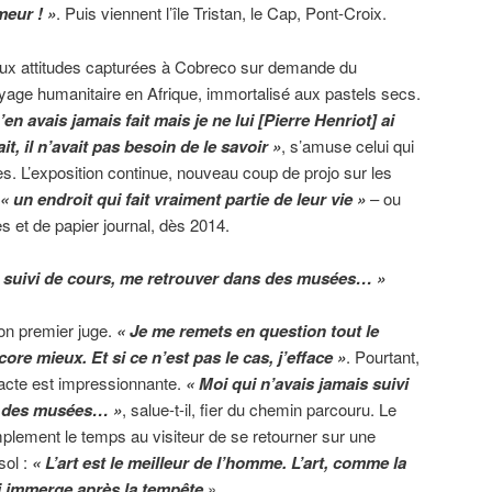
meur ! »
. Puis viennent l’île Tristan, le Cap, Pont-Croix.
ux attitudes capturées à Cobreco sur demande du
voyage humanitaire en Afrique, immortalisé aux pastels secs.
’en avais jamais fait mais je ne lui [Pierre Henriot] ai
it, il n’avait pas besoin de le savoir »
, s’amuse celui qui
ès. L’exposition continue, nouveau coup de projo sur les
« un endroit qui fait vraiment partie de leur vie »
– ou
es et de papier journal, dès 2014.
s suivi de cours, me retrouver dans des musées… »
on premier juge.
« Je me remets en question tout le
core mieux. Et si ce n’est pas le cas, j’efface »
. Pourtant,
didacte est impressionnante.
« Moi qui n’avais jamais suivi
s des musées… »
, salue-t-il, fier du chemin parcouru. Le
implement le temps au visiteur de se retourner sur une
sol :
« L’art est le meilleur de l’homme. L’art, comme la
ui immerge après la tempête
».