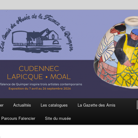
ière
 et de la Faïence de Quimper
er
Actualités
Les catalogues
La Gazette des Amis
Parcours Faïencier
Site du musée