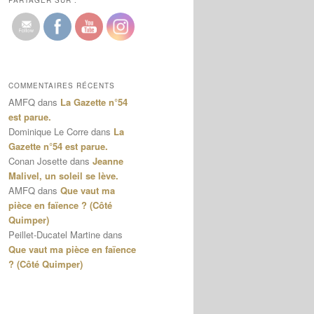
PARTAGER SUR :
COMMENTAIRES RÉCENTS
AMFQ
dans
La Gazette n°54
est parue.
Dominique Le Corre
dans
La
Gazette n°54 est parue.
Conan Josette
dans
Jeanne
Malivel, un soleil se lève.
AMFQ
dans
Que vaut ma
pièce en faïence ? (Côté
Quimper)
Peillet-Ducatel Martine
dans
Que vaut ma pièce en faïence
? (Côté Quimper)