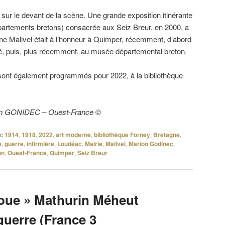
 sur le devant de la scène. Une grande exposition itinérante
épartements bretons) consacrée aux Seiz Breur, en 2000, a
nne Malivel était à l’honneur à Quimper, récemment, d’abord
té, puis, plus récemment, au musée départemental breton.
 sont également programmés pour 2022, à la bibliothèque
rion GONIDEC – Ouest-France ©
c
1914
,
1918
,
2022
,
art moderne
,
bibliothèque Forney
,
Bretagne
,
e
,
guerre
,
infirmière
,
Loudéac
,
Mairie
,
Malivel
,
Marion Godinec
,
on
,
Ouest-France
,
Quimper
,
Seiz Breur
boue » Mathurin Méheut
guerre (France 3