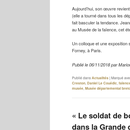
Aujourd’hui, son œuvre revient
(elle a tourné dans tous les d
fait basculer la tendance. Jea
au Musée de la faïence, cet é
Un colloque et une exposition
Forney, à Paris.
Publié le 06/11/2018 par Ma
Publié dans
Actualités
|
Marqué ave
Creston
,
Daniel Le Couédic
,
faïenc
musée
,
Musée départemental bret
« Le soldat de 
dans la Grande 