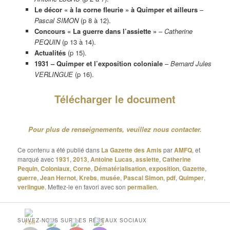
Le décor « à la corne fleurie » à Quimper et ailleurs
–
Pascal SIMON
(p 8 à 12).
Concours « La guerre dans l’assiette »
–
Catherine
PEQUIN
(p 13 à 14).
Actualités
(p 15).
1931 – Quimper et l’exposition coloniale
–
Bernard Jules
VERLINGUE
(p 16).
Télécharger le document
Pour plus de renseignements, veuillez nous contacter.
Ce contenu a été publié dans
La Gazette des Amis
par
AMFQ
, et
marqué avec
1931
,
2013
,
Antoine Lucas
,
assiette
,
Catherine
Pequin
,
Coloniaux
,
Corne
,
Dématérialisation
,
exposition
,
Gazette
,
guerre
,
Jean Hernot
,
Krebs
,
musée
,
Pascal Simon
,
pdf
,
Quimper
,
verlingue
. Mettez-le en favori avec son
permalien
.
SUIVEZ-NOUS SUR LES RÉSEAUX SOCIAUX