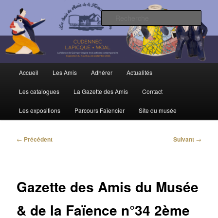
Aller
Trois siècles de tradition faïencière
au
Rech
contenu
principal
Amis du Musée et de la Faïence de
Quimper
Menu
Accueil
Les Amis
Adhérer
Actualités
principal
Les catalogues
La Gazette des Amis
Contact
Les expositions
Parcours Faïencier
Site du musée
Navigation
←
Précédent
Suivant
→
des
articles
Gazette des Amis du Musée
& de la Faïence n°34 2ème