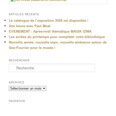
ARTICLES RÉCENTS
Le catalogue de l’exposition 2026 est disponible !
Une heure avec Paul Moal
EVENEMENT : Après-midi thématique MAGIK IZNIK
Les sorties du printemps pour compléter votre bibliothèque
Nouvelle année, nouvelle expo, nouvelle ambiance autour de
Geo-Fourrier pour le musée !
RECHERCHER
R
e
c
h
ARCHIVES
e
Archives
r
c
h
FACEBOOK
e