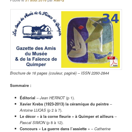
31 août 2016
AMFQ
Brochure de 16 pages (couleur, paginé) – ISSN 2260-2844
Sommaire :
Éditorial
–
Jean HERNOT
(p 1).
Xavier Krebs (1923-2013) la céramique du peintre
–
Antoine LUCAS
(p 2 à 7).
Le décor « à la corne fleurie » à Quimper et ailleurs
–
Pascal SIMON
(p 8 à 12).
Concours « La guerre dans l’assiette »
–
Catherine