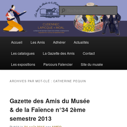
Aller
Aller
Trois siècles de tradition faïencière
au
au
Rech
contenu
contenu
principal
secondaire
Amis du Musée et de la Faïence de
Quimper
Menu
Accueil
Les Amis
Adhérer
Actualités
principal
Les catalogues
La Gazette des Amis
Contact
Les expositions
Parcours Faïencier
Site du musée
ARCHIVES PAR MOT-CLÉ :
CATHERINE PEQUIN
Gazette des Amis du Musée
& de la Faïence n°34 2ème
semestre 2013
Publié le
par