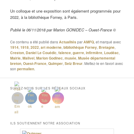
Un colloque et une exposition sont également programmés pour
2022, à la bibliothèque Forney, à Paris.
Publié le 06/11/2018 par Marion GONIDEC – Ouest-France ©
Ce contenu a été publié dans
Actualités
par
AMFQ
, et marqué avec
1914
,
1918
,
2022
,
art moderne
,
bibliothèque Forney
,
Bretagne
,
Creston
,
Daniel Le Couédic
,
faïence
,
guerre
,
infirmière
,
Loudéac
,
Mairie
,
Malivel
,
Marion Godinec
,
musée
,
Musée départemental
breton
,
Ouest-France
,
Quimper
,
Seiz Breur
. Mettez-le en favori avec
son
permalien
.
SUIVEZ-NOUS SUR LES RÉSEAUX SOCIAUX
ILS SOUTIENNENT NOTRE ASSOCIATION