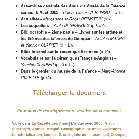
Assemblée générale des Amis du Musée de la Faïence,
samedi 6 Août 2005
–
Bernard Jules VERLINGUE
(p 1).
Actualités
–
Margaretha et Roger REINSTEIN
(p 2).
Les coquetiers
–
Alain DEGRANGES
(p 3 à 6).
Bibliographie – 2ème partie – Livres sur les artiste et
les thèmes des faïences de Quimper
–
Antoine MAIGNE
et Yannick CLAPIER
(p 7 à 9).
Sites internet sur la céramique Bretonne
(p 10).
Vocabulaire sur la céramique (Français-Anglais)
–
Yannick CLAPIER
(p 10 à 11).
Dans le grenier du musée de la Faïence
–
Marc-Antoine
RUZETTE
(p 12).
Télécharger le document
Pour plus de renseignements, veuillez nous contacter.
Publié dans
La Gazette des Amis
|
Marqué avec
2005
,
Alain
Degranges
,
Antoine Maigné
,
Bibliographie
,
Bulletin
,
Coquetiers
,
Dématérialisation
,
faïence
,
Grenier
,
internet
,
musée
,
pdf
,
Quimper
,