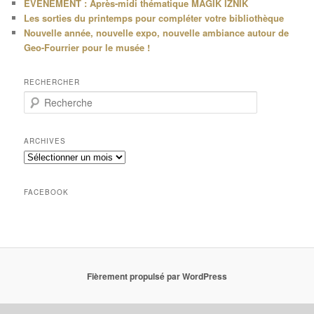
EVENEMENT : Après-midi thématique MAGIK IZNIK
Les sorties du printemps pour compléter votre bibliothèque
Nouvelle année, nouvelle expo, nouvelle ambiance autour de
Geo-Fourrier pour le musée !
RECHERCHER
R
e
c
h
ARCHIVES
e
Archives
r
c
h
FACEBOOK
e
Fièrement propulsé par WordPress