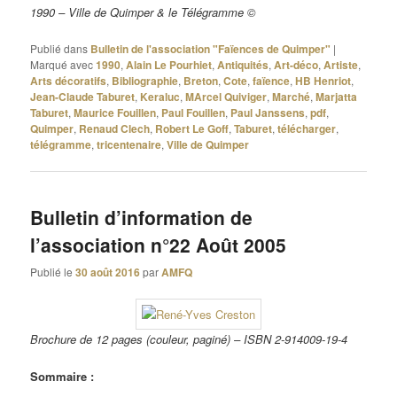
1990 – Ville de Quimper & le Télégramme ©
Publié dans
Bulletin de l'association "Faïences de Quimper"
|
Marqué avec
1990
,
Alain Le Pourhiet
,
Antiquités
,
Art-déco
,
Artiste
,
Arts décoratifs
,
Bibliographie
,
Breton
,
Cote
,
faïence
,
HB Henriot
,
Jean-Claude Taburet
,
Keraluc
,
MArcel Quiviger
,
Marché
,
Marjatta
Taburet
,
Maurice Fouillen
,
Paul Fouillen
,
Paul Janssens
,
pdf
,
Quimper
,
Renaud Clech
,
Robert Le Goff
,
Taburet
,
télécharger
,
télégramme
,
tricentenaire
,
Ville de Quimper
Bulletin d’information de
l’association n°22 Août 2005
Publié le
30 août 2016
par
AMFQ
Brochure de 12 pages (couleur, paginé) – ISBN 2-914009-19-4
Sommaire :