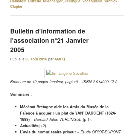
Reinstein
,
Ruzette
,
télécharger
,
verlingue
,
Vocabulaire
,
Yannick
Clapier
Bulletin d’information de
l’association n°21 Janvier
2005
Publié le
30 août 2016
par
AMFQ
Brochure de 12 pages (couleur, paginé) – ISBN 2-914009-17-8
Sommaire :
Mécénat Bretagne aide les Amis du Musée de la
Faïence à acquérir un plat de YAN’ DARGENT (1824-
1899)
–
Bernard Jules VERLINGUE
(p 1).
Actualités
(p 2).
L’avis du commissaire priseur
–
Étude ORIOT-DUPONT