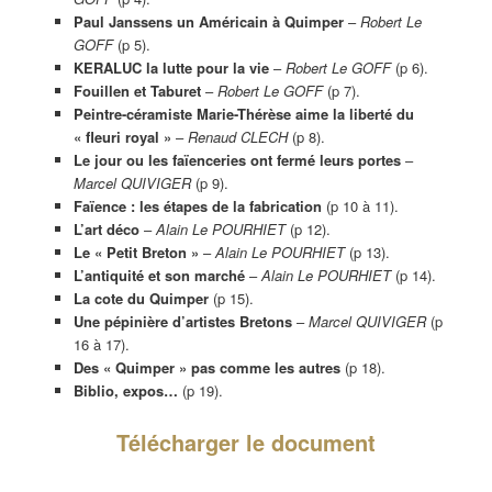
Paul Janssens un Américain à Quimper
–
Robert Le
GOFF
(p 5).
KERALUC la lutte pour la vie
–
Robert Le GOFF
(p 6).
Fouillen et Taburet
–
Robert Le GOFF
(p 7).
Peintre-céramiste Marie-Thérèse aime la liberté du
« fleuri royal »
–
Renaud CLECH
(p 8).
Le jour ou les faïenceries ont fermé leurs portes
–
Marcel QUIVIGER
(p 9).
Faïence : les étapes de la fabrication
(p 10 à 11).
L’art déco
–
Alain Le POURHIET
(p 12).
Le « Petit Breton »
–
Alain Le POURHIET
(p 13).
L’antiquité et son marché
–
Alain Le POURHIET
(p 14).
La cote du Quimper
(p 15).
Une pépinière d’artistes Bretons
–
Marcel QUIVIGER
(p
16 à 17).
Des « Quimper » pas comme les autres
(p 18).
Biblio, expos…
(p 19).
Télécharger le document