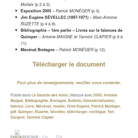
Morlaix
(p 2 à 3).
Exposition 2005
–
Patrick MONÉGER
(p 3).
Jim Eugène SÉVELLEC (1897-1971)
–
Marc-Antoine
RUZETTE
(p 4 à 8).
Bibliographie – 1ère partie – Livres sur la faïences de
Quimper
–
Antoine MAIGNE et Yannick CLAPIER
(p 9 à
11).
Mécénat Bretagne
–
Patrick MONÉGER
(p 12).
Télécharger le document
Pour plus de renseignements, veuillez nous contacter.
Publié dans
La Gazette des Amis
|
Marqué avec
2005
,
Antoine
Maigné
,
Bibliographie
,
Bretagne
,
Bulletin
,
Dématérialisation
,
faïence
,
Livre
,
Mécénat
,
musée
,
Oriot-Dupont
,
Patrick Monéger
,
pdf
,
Quimper
,
Ruzette
,
Sévellec
,
télécharger
,
verlingue
,
Yan
Dargent
,
Yannick Clapier
PARTAGER SUR :