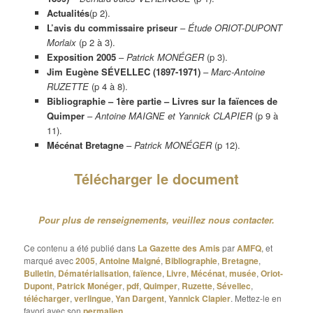
Actualités
(p 2).
L’avis du commissaire priseur
–
Étude ORIOT-DUPONT
Morlaix
(p 2 à 3).
Exposition 2005
–
Patrick MONÉGER
(p 3).
Jim Eugène SÉVELLEC (1897-1971)
–
Marc-Antoine
RUZETTE
(p 4 à 8).
Bibliographie – 1ère partie – Livres sur la faïences de
Quimper
–
Antoine MAIGNE et Yannick CLAPIER
(p 9 à
11).
Mécénat Bretagne
–
Patrick MONÉGER
(p 12).
Télécharger le document
Pour plus de renseignements, veuillez nous contacter.
Ce contenu a été publié dans
La Gazette des Amis
par
AMFQ
, et
marqué avec
2005
,
Antoine Maigné
,
Bibliographie
,
Bretagne
,
Bulletin
,
Dématérialisation
,
faïence
,
Livre
,
Mécénat
,
musée
,
Oriot-
Dupont
,
Patrick Monéger
,
pdf
,
Quimper
,
Ruzette
,
Sévellec
,
télécharger
,
verlingue
,
Yan Dargent
,
Yannick Clapier
. Mettez-le en
favori avec son
permalien
.