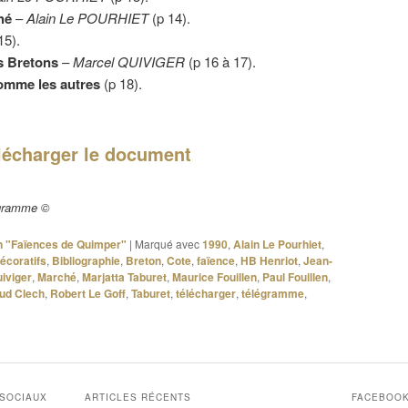
hé
–
Alain Le POURHIET
(p 14).
15).
s Bretons
–
Marcel QUIVIGER
(p 16 à 17).
omme les autres
(p 18).
lécharger le document
égramme ©
ion "Faïences de Quimper"
|
Marqué avec
1990
,
Alain Le Pourhiet
,
écoratifs
,
Bibliographie
,
Breton
,
Cote
,
faïence
,
HB Henriot
,
Jean-
iviger
,
Marché
,
Marjatta Taburet
,
Maurice Fouillen
,
Paul Fouillen
,
ud Clech
,
Robert Le Goff
,
Taburet
,
télécharger
,
télégramme
,
 SOCIAUX
ARTICLES RÉCENTS
FACEBOO