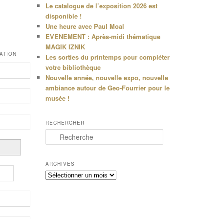
Le catalogue de l’exposition 2026 est
disponible !
Une heure avec Paul Moal
EVENEMENT : Après-midi thématique
MAGIK IZNIK
ATION
Les sorties du printemps pour compléter
votre bibliothèque
Nouvelle année, nouvelle expo, nouvelle
ambiance autour de Geo-Fourrier pour le
musée !
RECHERCHER
R
e
c
h
ARCHIVES
e
Archives
r
c
h
e