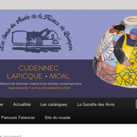
ière
 et de la Faïence de Quimper
er
Actualités
Les catalogues
La Gazette des Amis
Parcours Faïencier
Site du musée