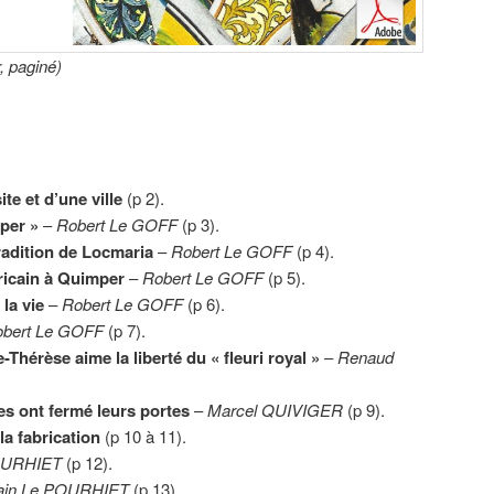
, paginé)
te et d’une ville
(p 2).
mper »
–
Robert Le GOFF
(p 3).
radition de Locmaria
–
Robert Le GOFF
(p 4).
icain à Quimper
–
Robert Le GOFF
(p 5).
la vie
–
Robert Le GOFF
(p 6).
bert Le GOFF
(p 7).
-Thérèse aime la liberté du « fleuri royal »
–
Renaud
ies ont fermé leurs portes
–
Marcel QUIVIGER
(p 9).
la fabrication
(p 10 à 11).
OURHIET
(p 12).
ain Le POURHIET
(p 13).