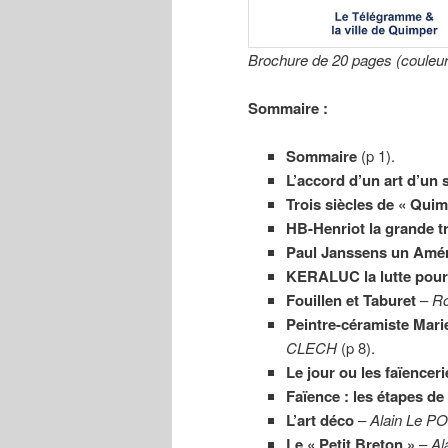
Brochure de 20 pages (couleur
Sommaire :
Sommaire
(p 1).
L’accord d’un art d’un si
Trois siècles de « Qui
HB-Henriot la grande t
Paul Janssens un Amér
KERALUC la lutte pour 
Fouillen et Taburet
–
Ro
Peintre-céramiste Marie
CLECH
(p 8).
Le jour ou les faïencer
Faïence : les étapes de 
L’art déco
–
Alain Le P
Le « Petit Breton »
–
Al