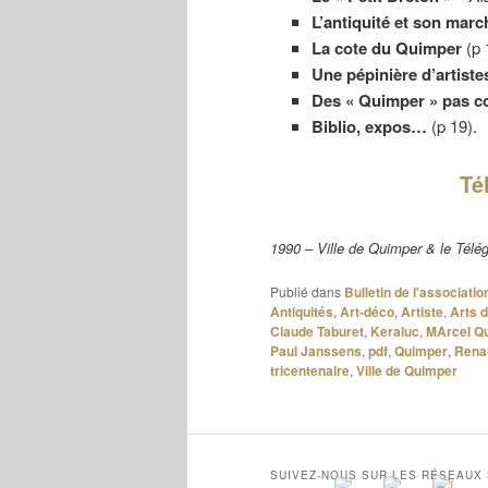
L’antiquité et son marc
La cote du Quimper
(p 
Une pépinière d’artiste
Des « Quimper » pas c
Biblio, expos…
(p 19).
Té
1990 – Ville de Quimper & le Tél
Publié dans
Bulletin de l'associat
Antiquités
,
Art-déco
,
Artiste
,
Arts d
Claude Taburet
,
Keraluc
,
MArcel Qu
Paul Janssens
,
pdf
,
Quimper
,
Rena
tricentenaire
,
Ville de Quimper
SUIVEZ-NOUS SUR LES RÉSEAUX