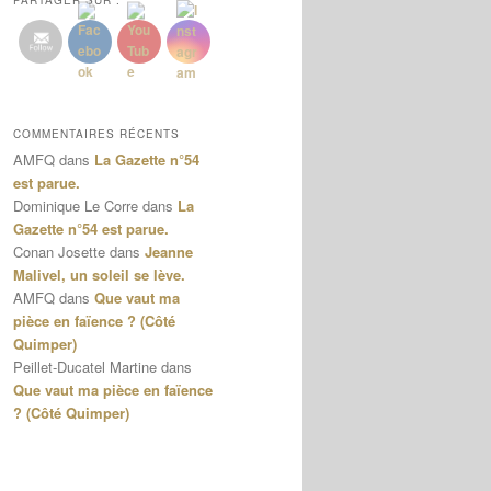
PARTAGER SUR :
COMMENTAIRES RÉCENTS
AMFQ
dans
La Gazette n°54
est parue.
Dominique Le Corre
dans
La
Gazette n°54 est parue.
Conan Josette
dans
Jeanne
Malivel, un soleil se lève.
AMFQ
dans
Que vaut ma
pièce en faïence ? (Côté
Quimper)
Peillet-Ducatel Martine
dans
Que vaut ma pièce en faïence
? (Côté Quimper)