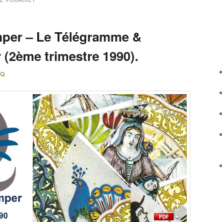
LE POURHIET
mper – Le Télégramme &
 (2ème trimestre 1990).
FQ