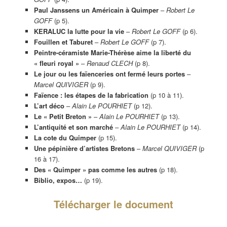
Paul Janssens un Américain à Quimper
–
Robert Le
GOFF
(p 5).
KERALUC la lutte pour la vie
–
Robert Le GOFF
(p 6).
Fouillen et Taburet
–
Robert Le GOFF
(p 7).
Peintre-céramiste Marie-Thérèse aime la liberté du
« fleuri royal »
–
Renaud CLECH
(p 8).
Le jour ou les faïenceries ont fermé leurs portes
–
Marcel QUIVIGER
(p 9).
Faïence : les étapes de la fabrication
(p 10 à 11).
L’art déco
–
Alain Le POURHIET
(p 12).
Le « Petit Breton »
–
Alain Le POURHIET
(p 13).
L’antiquité et son marché
–
Alain Le POURHIET
(p 14).
La cote du Quimper
(p 15).
Une pépinière d’artistes Bretons
–
Marcel QUIVIGER
(p
16 à 17).
Des « Quimper » pas comme les autres
(p 18).
Biblio, expos…
(p 19).
Télécharger le document