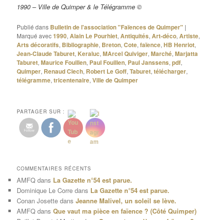
1990 – Ville de Quimper & le Télégramme ©
Publié dans
Bulletin de l'association "Faïences de Quimper"
|
Marqué avec
1990
,
Alain Le Pourhiet
,
Antiquités
,
Art-déco
,
Artiste
,
Arts décoratifs
,
Bibliographie
,
Breton
,
Cote
,
faïence
,
HB Henriot
,
Jean-Claude Taburet
,
Keraluc
,
MArcel Quiviger
,
Marché
,
Marjatta
Taburet
,
Maurice Fouillen
,
Paul Fouillen
,
Paul Janssens
,
pdf
,
Quimper
,
Renaud Clech
,
Robert Le Goff
,
Taburet
,
télécharger
,
télégramme
,
tricentenaire
,
Ville de Quimper
PARTAGER SUR :
COMMENTAIRES RÉCENTS
AMFQ
dans
La Gazette n°54 est parue.
Dominique Le Corre
dans
La Gazette n°54 est parue.
Conan Josette
dans
Jeanne Malivel, un soleil se lève.
AMFQ
dans
Que vaut ma pièce en faïence ? (Côté Quimper)