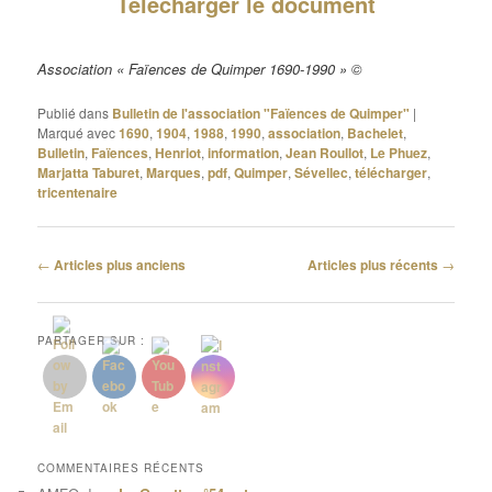
Télécharger le document
Association « Faïences de Quimper 1690-1990 » ©
Publié dans
Bulletin de l'association "Faïences de Quimper"
|
Marqué avec
1690
,
1904
,
1988
,
1990
,
association
,
Bachelet
,
Bulletin
,
Faïences
,
Henriot
,
information
,
Jean Roullot
,
Le Phuez
,
Marjatta Taburet
,
Marques
,
pdf
,
Quimper
,
Sévellec
,
télécharger
,
tricentenaire
Navigation
←
Articles plus anciens
Articles plus récents
→
des
articles
PARTAGER SUR :
COMMENTAIRES RÉCENTS