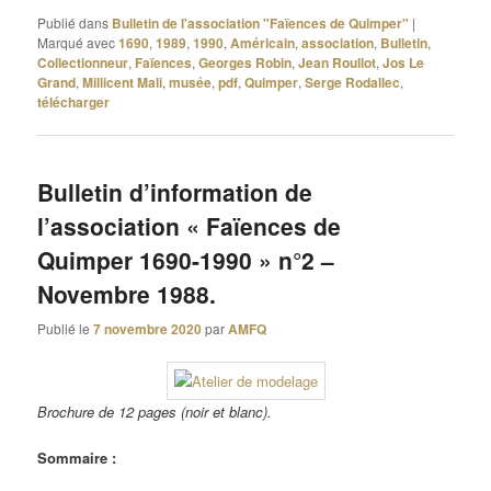
Publié dans
Bulletin de l'association "Faïences de Quimper"
|
Marqué avec
1690
,
1989
,
1990
,
Américain
,
association
,
Bulletin
,
Collectionneur
,
Faïences
,
Georges Robin
,
Jean Roullot
,
Jos Le
Grand
,
Millicent Mali
,
musée
,
pdf
,
Quimper
,
Serge Rodallec
,
télécharger
Bulletin d’information de
l’association « Faïences de
Quimper 1690-1990 » n°2 –
Novembre 1988.
Publié le
7 novembre 2020
par
AMFQ
Brochure de 12 pages (noir et blanc).
Sommaire :