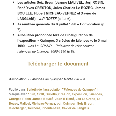
Les artistes Seiz Breur (Jeanne MALIVEL, Jorj ROBIN,
René-Yves CRESTON, Jules-Charles Le BOZEC, James
BOUILLE, Robert MICHEAU-VERNEZ et Xavier de
LANGLAIS)
–
J.R ROTTE
(p 3 à 6).
Assemblée générale du 8 juillet 1990 – Convocation
(p
7).
Allocution prononcée lors de l’inauguration de
l’exposition « Quimper, 3 siècles de faïences », le 5 mai
1990
–
Jos Le GRAND – Président de l’Association
Faïences de Quimper 1690-1990
(p 8).
Télécharger le document
Association « Faïences de Quimper 1690-1990 » ©
Publié dans
Bulletin de l'association "Faïences de Quimper"
|
Marqué avec
1690
,
1990
,
Bulletin
,
Creston
,
exposition
,
Faïences
,
Georges Robin
,
James Bouillé
,
Jean R Rotté
,
Jos Le Grand
,
Le
Bozec
,
Malivel
,
Micheau-Vernez
,
pdf
,
Quimper
,
Seiz Breur
,
télécharger
,
Toulhoat
,
tricentenaire
,
Xavier de Langlais