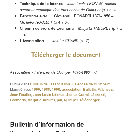
Technique de la faïence
–
Jean-Louis LEONUS, ancien
directeur technique des faïenceries de Quimper
(p 1 à 3).
Rencontre avec … Giovanni LEONARDI 1876-1956
–
Michel-J ROULLOT
(p 4 à 6).
Chemin de croix de Locmaria
–
Marjatta TABURET
(p 7 à
11).
L’Association…
–
Jos Le GRAND
(p 12).
Télécharger le document
Association « Faïences de Quimper 1690-1990 » ©
Publié dans
Bulletin de l'association "Faïences de Quimper"
|
Marqué avec
1690
,
1988
,
1990
,
association
,
Bulletin
,
Faïences
,
Jean Roullot
,
Jean-Louis Léonus
,
Jos Le Grand
,
Léonardi
,
Locmaria
,
Marjatta Taburet
,
pdf
,
Quimper
,
télécharger
Bulletin d’information de