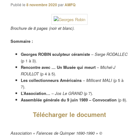
Publié le
8 novembre 2020
par
AMFQ
Brochure de 8 pages (noir et blanc).
Sommaire :
Georges ROBIN sculpteur céramiste
–
Serge RODALLEC
(p 1 à 3).
Rencontre avec … Un Musée qui meurt
–
Michel-J
ROULLOT
(p 4 à 5).
Les collectionneurs Américains
–
Millicent MALI
(p 5 à
7).
L’Association…
–
Jos Le GRAND
(p 7).
Assemblée générale du 9 juin 1989 – Convocation
(p 8).
Télécharger le document
Association « Faïences de Quimper 1690-1990 » ©