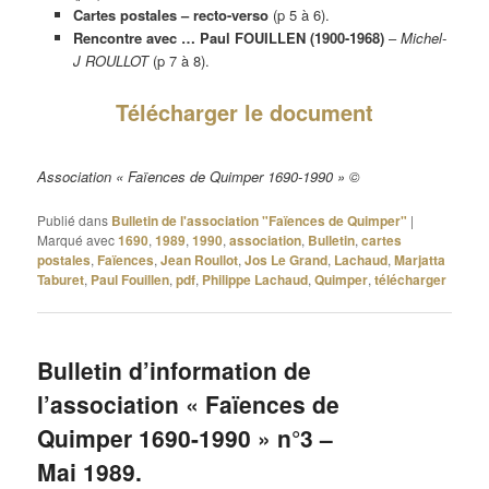
Cartes postales – recto-verso
(p 5 à 6).
Rencontre avec … Paul FOUILLEN (1900-1968)
–
Michel-
J ROULLOT
(p 7 à 8).
Télécharger le document
Association « Faïences de Quimper 1690-1990 » ©
Publié dans
Bulletin de l'association "Faïences de Quimper"
|
Marqué avec
1690
,
1989
,
1990
,
association
,
Bulletin
,
cartes
postales
,
Faïences
,
Jean Roullot
,
Jos Le Grand
,
Lachaud
,
Marjatta
Taburet
,
Paul Fouillen
,
pdf
,
Philippe Lachaud
,
Quimper
,
télécharger
Bulletin d’information de
l’association « Faïences de
Quimper 1690-1990 » n°3 –
Mai 1989.