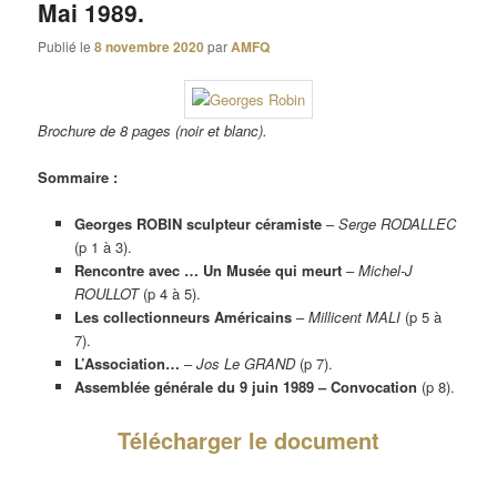
Mai 1989.
Publié le
8 novembre 2020
par
AMFQ
Brochure de 8 pages (noir et blanc).
Sommaire :
Georges ROBIN sculpteur céramiste
–
Serge RODALLEC
(p 1 à 3).
Rencontre avec … Un Musée qui meurt
–
Michel-J
ROULLOT
(p 4 à 5).
Les collectionneurs Américains
–
Millicent MALI
(p 5 à
7).
L’Association…
–
Jos Le GRAND
(p 7).
Assemblée générale du 9 juin 1989 – Convocation
(p 8).
Télécharger le document