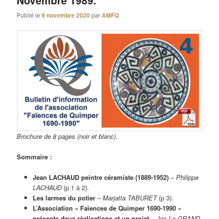
Novembre 1989.
Publié le
9 novembre 2020
par
AMFQ
Brochure de 8 pages (noir et blanc).
Sommaire :
Jean LACHAUD peintre céramiste (1889-1952)
–
Philippe
LACHAUD
(p 1 à 2).
Les larmes du potier
–
Marjatta TABURET
(p 3).
L’Association « Faïences de Quimper 1690-1990 »
présente deux réalisations et un projet
–
Jos Le GRAND