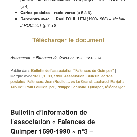
(p 4).
Cartes postales – recto-verso
(p 5 à 6).
Rencontre avec … Paul FOUILLEN (1900-1968)
–
Michel-
J ROULLOT
(p 7 à 8).
Télécharger le document
Association « Faïences de Quimper 1690-1990 » ©
Publié dans
Bulletin de l'association "Faïences de Quimper"
|
Marqué avec
1690
,
1989
,
1990
,
association
,
Bulletin
,
cartes
postales
,
Faïences
,
Jean Roullot
,
Jos Le Grand
,
Lachaud
,
Marjatta
Taburet
,
Paul Fouillen
,
pdf
,
Philippe Lachaud
,
Quimper
,
télécharger
Bulletin d’information de
l’association « Faïences de
Quimper 1690-1990 » n°3 –