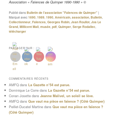
Association « Faïences de Quimper 1690-1990 » ©
Publié dans
Bulletin de l'association "Faïences de Quimper"
|
Marqué avec
1690
,
1989
,
1990
,
Américain
,
association
,
Bulletin
,
Collectionneur
,
Faïences
,
Georges Robin
,
Jean Roullot
,
Jos Le
Grand
,
Millicent Mali
,
musée
,
pdf
,
Quimper
,
Serge Rodallec
,
télécharger
PARTAGER SUR :
COMMENTAIRES RÉCENTS
AMFQ
dans
La Gazette n°54 est parue.
Dominique Le Corre
dans
La Gazette n°54 est parue.
Conan Josette
dans
Jeanne Malivel, un soleil se lève.
AMFQ
dans
Que vaut ma pièce en faïence ? (Côté Quimper)
Peillet-Ducatel Martine
dans
Que vaut ma pièce en faïence ?
(Côté Quimper)