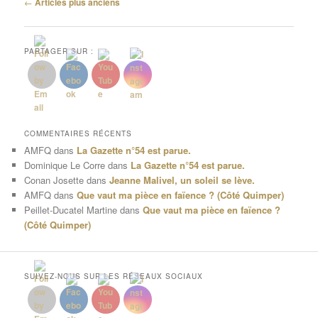
Navigation
←
Articles plus anciens
des
articles
PARTAGER SUR :
COMMENTAIRES RÉCENTS
AMFQ
dans
La Gazette n°54 est parue.
Dominique Le Corre
dans
La Gazette n°54 est parue.
Conan Josette
dans
Jeanne Malivel, un soleil se lève.
AMFQ
dans
Que vaut ma pièce en faïence ? (Côté Quimper)
Peillet-Ducatel Martine
dans
Que vaut ma pièce en faïence ?
(Côté Quimper)
SUIVEZ-NOUS SUR LES RÉSEAUX SOCIAUX