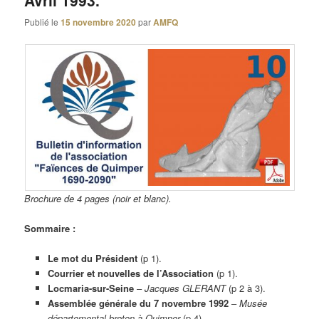
Avril 1993.
Publié le
15 novembre 2020
par
AMFQ
Brochure de 4 pages (noir et blanc).
Sommaire :
Le mot du Président
(p 1).
Courrier et nouvelles de l’Association
(p 1).
Locmaria-sur-Seine
–
Jacques GLERANT
(p 2 à 3).
Assemblée générale du 7 novembre 1992
–
Musée
départemental breton à Quimper
(p 4).