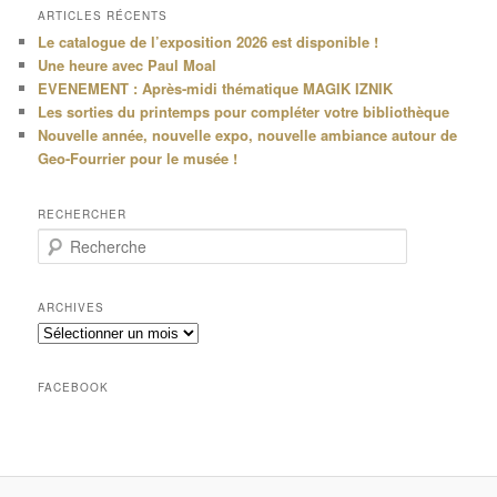
ARTICLES RÉCENTS
Le catalogue de l’exposition 2026 est disponible !
Une heure avec Paul Moal
EVENEMENT : Après-midi thématique MAGIK IZNIK
Les sorties du printemps pour compléter votre bibliothèque
Nouvelle année, nouvelle expo, nouvelle ambiance autour de
Geo-Fourrier pour le musée !
RECHERCHER
R
e
c
h
ARCHIVES
e
Archives
r
c
h
FACEBOOK
e