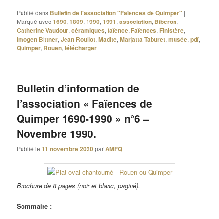
Publié dans
Bulletin de l'association "Faïences de Quimper"
|
Marqué avec
1690
,
1809
,
1990
,
1991
,
association
,
Biberon
,
Catherine Vaudour
,
céramiques
,
faïence
,
Faïences
,
Finistère
,
Imogen Bittner
,
Jean Roullot
,
Madite
,
Marjatta Taburet
,
musée
,
pdf
,
Quimper
,
Rouen
,
télécharger
Bulletin d’information de
l’association « Faïences de
Quimper 1690-1990 » n°6 –
Novembre 1990.
Publié le
11 novembre 2020
par
AMFQ
Brochure de 8 pages (noir et blanc, paginé).
Sommaire :