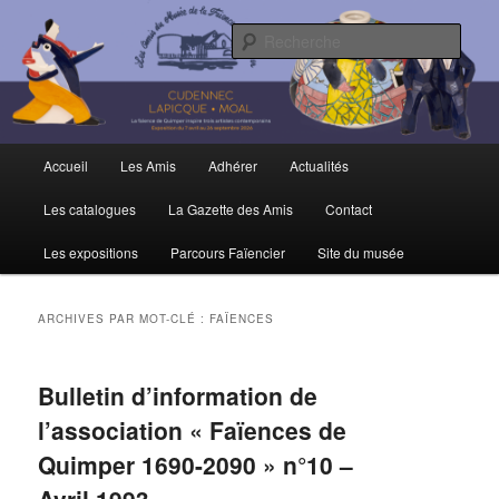
Aller
Aller
Trois siècles de tradition faïencière
au
au
Rech
contenu
contenu
principal
secondaire
Amis du Musée et de la Faïence de
Quimper
Menu
Accueil
Les Amis
Adhérer
Actualités
principal
Les catalogues
La Gazette des Amis
Contact
Les expositions
Parcours Faïencier
Site du musée
ARCHIVES PAR MOT-CLÉ :
FAÏENCES
Bulletin d’information de
l’association « Faïences de
Quimper 1690-2090 » n°10 –