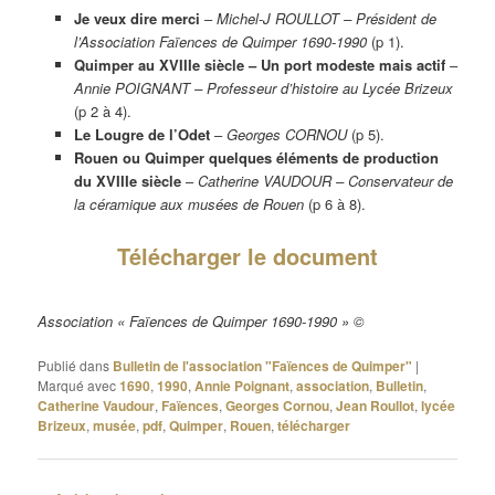
Je veux dire merci
–
Michel-J ROULLOT – Président de
l’Association Faïences de Quimper 1690-1990
(p 1).
Quimper au XVIIIe siècle – Un port modeste mais actif
–
Annie POIGNANT – Professeur d’histoire au Lycée Brizeux
(p 2 à 4).
Le Lougre de l’Odet
–
Georges CORNOU
(p 5).
Rouen ou Quimper quelques éléments de production
du XVIIIe siècle
–
Catherine VAUDOUR – Conservateur de
la céramique aux musées de Rouen
(p 6 à 8).
Télécharger le document
Association « Faïences de Quimper 1690-1990 » ©
Publié dans
Bulletin de l'association "Faïences de Quimper"
|
Marqué avec
1690
,
1990
,
Annie Poignant
,
association
,
Bulletin
,
Catherine Vaudour
,
Faïences
,
Georges Cornou
,
Jean Roullot
,
lycée
Brizeux
,
musée
,
pdf
,
Quimper
,
Rouen
,
télécharger