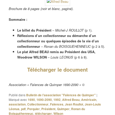
Brochure de 8 pages (noir et blanc, paginé).
Sommaire :
Le billet du Président
–
Michel-J ROULLOT
(p 1).
Réflexions d’un collectionneur ou démarche d’un
collectionneur ou quelques épisodes de la vie d’un
collectionneur
–
Ronan du BOISGUEHENNEUC
(p 2 à 5).
Le plat Alfred BEAU remis au Président des USA,
Woodrow WILSON
–
Louis LEONUS
(p 6 à 8).
Télécharger le document
Association « Faïences de Quimper 1690-2090 » ©
Publié dans
Bulletin de l'association "Faïences de Quimper"
|
Marqué avec
1690
,
1690-2090
,
1992
,
Alfred Beau
,
Américain
,
association
,
Collectionneur
,
Faïences
,
Jean Roullot
,
Jean-Louis
Léonus
,
pdf
,
Porquier
,
Président
,
Quimper
,
Ronan du
Boisguéhenneuc
,
télécharger
,
Wilson