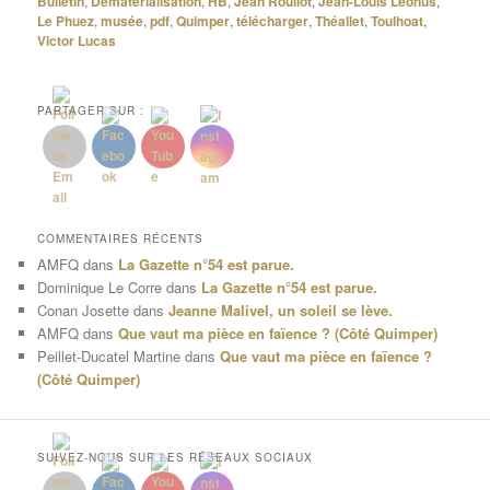
Bulletin
,
Dématérialisation
,
HB
,
Jean Roullot
,
Jean-Louis Léonus
,
Le Phuez
,
musée
,
pdf
,
Quimper
,
télécharger
,
Théallet
,
Toulhoat
,
Victor Lucas
PARTAGER SUR :
COMMENTAIRES RÉCENTS
AMFQ
dans
La Gazette n°54 est parue.
Dominique Le Corre
dans
La Gazette n°54 est parue.
Conan Josette
dans
Jeanne Malivel, un soleil se lève.
AMFQ
dans
Que vaut ma pièce en faïence ? (Côté Quimper)
Peillet-Ducatel Martine
dans
Que vaut ma pièce en faïence ?
(Côté Quimper)
SUIVEZ-NOUS SUR LES RÉSEAUX SOCIAUX