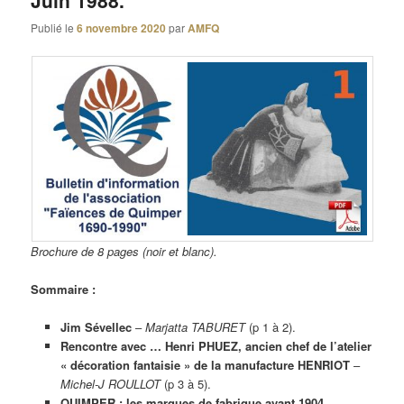
Juin 1988.
Publié le
6 novembre 2020
par
AMFQ
Brochure de 8 pages (noir et blanc).
Sommaire :
Jim Sévellec
–
Marjatta TABURET
(p 1 à 2).
Rencontre avec … Henri PHUEZ, ancien chef de l’atelier
« décoration fantaisie » de la manufacture HENRIOT
–
Michel-J ROULLOT
(p 3 à 5).
QUIMPER : les marques de fabrique avant 1904
–