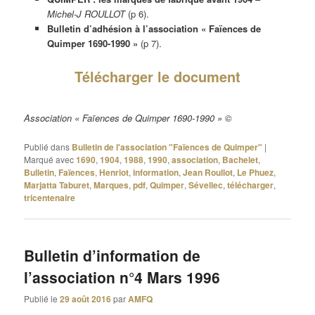
Michel-J ROULLOT
(p 6).
Bulletin d’adhésion à l’association « Faïences de
Quimper 1690-1990 »
(p 7).
Télécharger le document
Association « Faïences de Quimper 1690-1990 » ©
Publié dans
Bulletin de l'association "Faïences de Quimper"
|
Marqué avec
1690
,
1904
,
1988
,
1990
,
association
,
Bachelet
,
Bulletin
,
Faïences
,
Henriot
,
information
,
Jean Roullot
,
Le Phuez
,
Marjatta Taburet
,
Marques
,
pdf
,
Quimper
,
Sévellec
,
télécharger
,
tricentenaire
Bulletin d’information de
l’association n°4 Mars 1996
Publié le
29 août 2016
par
AMFQ