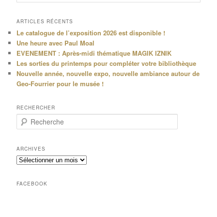
ARTICLES RÉCENTS
Le catalogue de l’exposition 2026 est disponible !
Une heure avec Paul Moal
EVENEMENT : Après-midi thématique MAGIK IZNIK
Les sorties du printemps pour compléter votre bibliothèque
Nouvelle année, nouvelle expo, nouvelle ambiance autour de
Geo-Fourrier pour le musée !
RECHERCHER
R
e
c
h
ARCHIVES
e
Archives
r
c
h
FACEBOOK
e