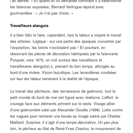
l’an dernier. » Et quand on lui demande comment il a sélectionné
les faïences exposées, Bernard Verlingue répond avec
gourmandise : « Je n’ai pas choisi. »
Travailleurs alanguis
Il a bien fallu le faire, cependant, tant le labeur a inspiré le travail
des artistes. Logique : sur une partie des époques couvertes par
l’exposition, les loisirs n’existaient pas ! Et pourtant, en
observant les pièces de décoration fabriquées par la faïencerie
Porquier, vers 1875, on voit surtout des travailleurs et
travailleuses alangui(e) s, prenant du bon temps, allongés au
bord d’une rivière. Vision bucolique. Les lavandières courbées
sur leur dur labeur ramènent à la réalité de l’époque.
Le travail des pêcheurs, des ramasseurs de goémons, tout le
petit monde du bord de mer est figuré avec réalisme. L’effort, le
courage face aux éléments priment sur le reste. Visage altier
d’une goémonière saisi par Alexander Goudie (1998). Lutte contre
les vagues pour ramener une bouée au rivage saisie par Charles
Maillard. Surprise, il s’agit d’une lampe décorative. Un peu plus
loin, le pêcheur au filet de René-Yves Creston, le mouvement de