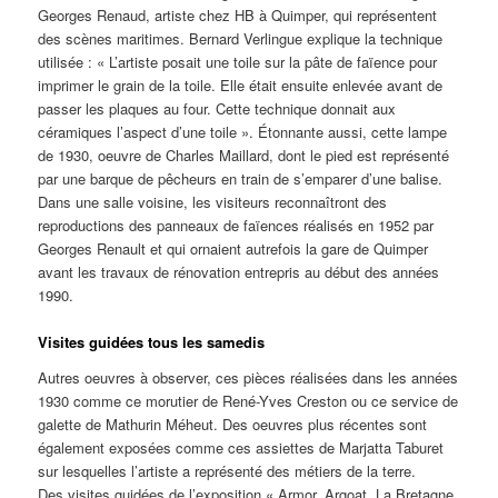
Georges Renaud, artiste chez HB à Quimper, qui représentent
des scènes maritimes. Bernard Verlingue explique la technique
utilisée : « L’artiste posait une toile sur la pâte de faïence pour
imprimer le grain de la toile. Elle était ensuite enlevée avant de
passer les plaques au four. Cette technique donnait aux
céramiques l’aspect d’une toile ». Étonnante aussi, cette lampe
de 1930, oeuvre de Charles Maillard, dont le pied est représenté
par une barque de pêcheurs en train de s’emparer d’une balise.
Dans une salle voisine, les visiteurs reconnaîtront des
reproductions des panneaux de faïences réalisés en 1952 par
Georges Renault et qui ornaient autrefois la gare de Quimper
avant les travaux de rénovation entrepris au début des années
1990.
Visites guidées tous les samedis
Autres oeuvres à observer, ces pièces réalisées dans les années
1930 comme ce morutier de René-Yves Creston ou ce service de
galette de Mathurin Méheut. Des oeuvres plus récentes sont
également exposées comme ces assiettes de Marjatta Taburet
sur lesquelles l’artiste a représenté des métiers de la terre.
Des visites guidées de l’exposition « Armor, Argoat, La Bretagne