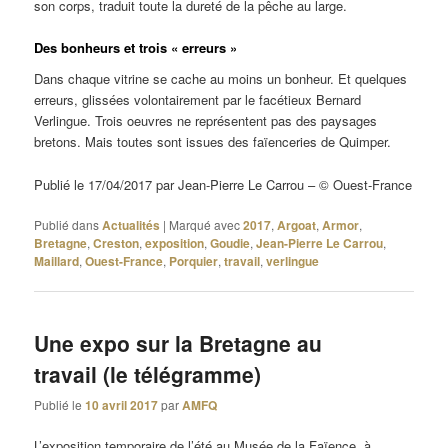
son corps, traduit toute la dureté de la pêche au large.
Des bonheurs et trois « erreurs »
Dans chaque vitrine se cache au moins un bonheur. Et quelques
erreurs, glissées volontairement par le facétieux Bernard
Verlingue. Trois oeuvres ne représentent pas des paysages
bretons. Mais toutes sont issues des faïenceries de Quimper.
Publié le 17/04/2017 par Jean-Pierre Le Carrou – © Ouest-France
Publié dans
Actualités
|
Marqué avec
2017
,
Argoat
,
Armor
,
Bretagne
,
Creston
,
exposition
,
Goudie
,
Jean-Pierre Le Carrou
,
Maillard
,
Ouest-France
,
Porquier
,
travail
,
verlingue
Une expo sur la Bretagne au
travail (le télégramme)
Publié le
10 avril 2017
par
AMFQ
L’exposition temporaire de l’été au Musée de la Faïence, à