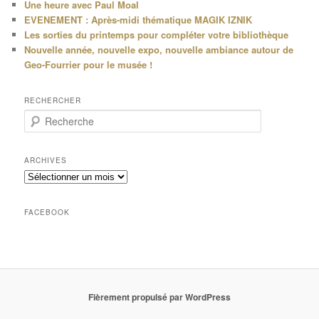
Une heure avec Paul Moal
EVENEMENT : Après-midi thématique MAGIK IZNIK
Les sorties du printemps pour compléter votre bibliothèque
Nouvelle année, nouvelle expo, nouvelle ambiance autour de
Geo-Fourrier pour le musée !
RECHERCHER
R
e
c
h
ARCHIVES
e
Archives
r
c
h
FACEBOOK
e
Fièrement propulsé par WordPress