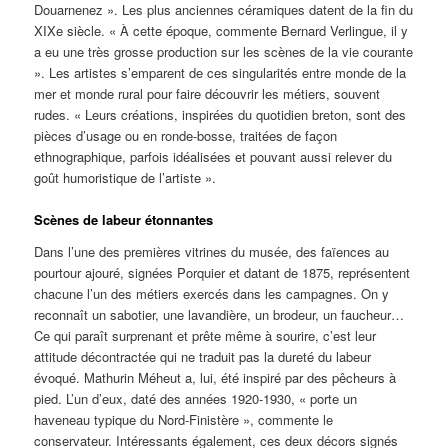
Douarnenez ». Les plus anciennes céramiques datent de la fin du
XIXe siècle. « À cette époque, commente Bernard Verlingue, il y
a eu une très grosse production sur les scènes de la vie courante
». Les artistes s’emparent de ces singularités entre monde de la
mer et monde rural pour faire découvrir les métiers, souvent
rudes. « Leurs créations, inspirées du quotidien breton, sont des
pièces d’usage ou en ronde-bosse, traitées de façon
ethnographique, parfois idéalisées et pouvant aussi relever du
goût humoristique de l’artiste ».
Scènes de labeur étonnantes
Dans l’une des premières vitrines du musée, des faïences au
pourtour ajouré, signées Porquier et datant de 1875, représentent
chacune l’un des métiers exercés dans les campagnes. On y
reconnaît un sabotier, une lavandière, un brodeur, un faucheur…
Ce qui paraît surprenant et prête même à sourire, c’est leur
attitude décontractée qui ne traduit pas la dureté du labeur
évoqué. Mathurin Méheut a, lui, été inspiré par des pêcheurs à
pied. L’un d’eux, daté des années 1920-1930, « porte un
haveneau typique du Nord-Finistère », commente le
conservateur. Intéressants également, ces deux décors signés