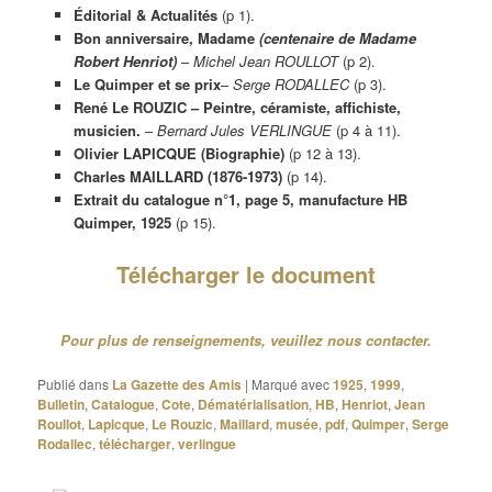
Éditorial & Actualités
(p 1).
Bon anniversaire, Madame
(centenaire de Madame
Robert Henriot)
–
Michel Jean ROULLOT
(p 2).
Le Quimper et se prix
–
Serge RODALLEC
(p 3).
René Le ROUZIC – Peintre, céramiste, affichiste,
musicien.
–
Bernard Jules VERLINGUE
(p 4 à 11).
Olivier LAPICQUE (Biographie)
(p 12 à 13).
Charles MAILLARD (1876-1973)
(p 14).
Extrait du catalogue n°1, page 5, manufacture HB
Quimper, 1925
(p 15).
Télécharger le document
Pour plus de renseignements, veuillez nous conta
cter.
Publié dans
La Gazette des Amis
|
Marqué avec
1925
,
1999
,
Bulletin
,
Catalogue
,
Cote
,
Dématérialisation
,
HB
,
Henriot
,
Jean
Roullot
,
Lapicque
,
Le Rouzic
,
Maillard
,
musée
,
pdf
,
Quimper
,
Serge
Rodallec
,
télécharger
,
verlingue