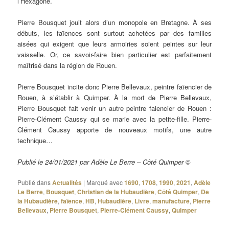
l’Hexagone.
Pierre Bousquet jouit alors d’un monopole en Bretagne. À ses
débuts, les faïences sont surtout achetées par des familles
aisées qui exigent que leurs armoiries soient peintes sur leur
vaisselle. Or, ce savoir-faire bien particulier est parfaitement
maîtrisé dans la région de Rouen.
Pierre Bousquet incite donc Pierre Bellevaux, peintre faïencier de
Rouen, à s’établir à Quimper. À la mort de Pierre Bellevaux,
Pierre Bousquet fait venir un autre peintre faiencier de Rouen :
Pierre-Clément Caussy qui se marie avec la petite-fille. Pierre-
Clément Caussy apporte de nouveaux motifs, une autre
technique…
Publié le 24/01/2021 par Adèle Le Berre – Côté Quimper ©
Publié dans
Actualités
|
Marqué avec
1690
,
1708
,
1990
,
2021
,
Adèle
Le Berre
,
Bousquet
,
Christian de la Hubaudière
,
Côté Quimper
,
De
la Hubaudière
,
faïence
,
HB
,
Hubaudière
,
Livre
,
manufacture
,
Pierre
Bellevaux
,
Pierre Bousquet
,
Pierre-Clément Caussy
,
Quimper