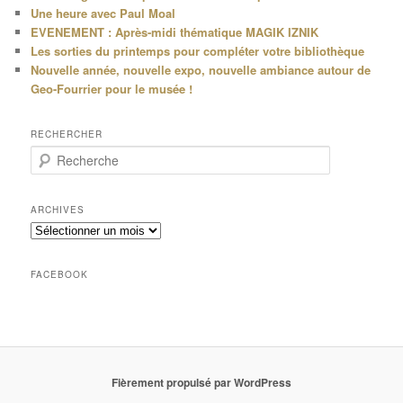
Une heure avec Paul Moal
EVENEMENT : Après-midi thématique MAGIK IZNIK
Les sorties du printemps pour compléter votre bibliothèque
Nouvelle année, nouvelle expo, nouvelle ambiance autour de
Geo-Fourrier pour le musée !
RECHERCHER
R
e
c
h
ARCHIVES
e
Archives
r
c
h
FACEBOOK
e
Fièrement propulsé par WordPress