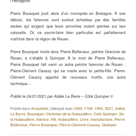
l’Hexagone.
Pierre Bousquet jouit alors d’un monopole en Bretagne. À ses
débuts, les faïences sont surtout achetées par des familles
aisées qui exigent que leurs armoiries soient peintes sur leur
vaisselle. Or, ce savoir-faire bien particulier est parfaitement
maîtrisé dans la région de Rouen.
Pierre Bousquet incite donc Pierre Bellevaux, peintre faïencier de
Rouen, à s’établir à Quimper. À la mort de Pierre Bellevaux,
Pierre Bousquet fait venir un autre peintre faiencier de Rouen :
Pierre-Clément Caussy qui se marie avec la petite-fille. Pierre-
Clément Caussy apporte de nouveaux motifs, une autre
technique…
Publié le 24/01/2021 par Adèle Le Berre – Côté Quimper ©
Publié dans
Actualités
|
Marqué avec
1690
,
1708
,
1990
,
2021
,
Adèle
Le Berre
,
Bousquet
,
Christian de la Hubaudière
,
Côté Quimper
,
De
la Hubaudière
,
faïence
,
HB
,
Hubaudière
,
Livre
,
manufacture
,
Pierre
Bellevaux
,
Pierre Bousquet
,
Pierre-Clément Caussy
,
Quimper