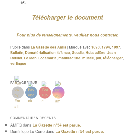
16).
Télécharger le document
Pour plus de renseignements, veuillez nous contacter.
Publié dans
La Gazette des Amis
|
Marqué avec
1690
,
1794
,
1997
,
Bulletin
,
Dématérialisation
,
faïence
,
Goudie
,
Hubaudière
,
Jean
Roullot
,
Le Men
,
Locamaria
,
manufacture
,
musée
,
pdf
,
télécharger
,
verlingue
PARTAGER SUR :
COMMENTAIRES RÉCENTS
AMFQ
dans
La Gazette n°54 est parue.
Dominique Le Corre
dans
La Gazette n°54 est parue.