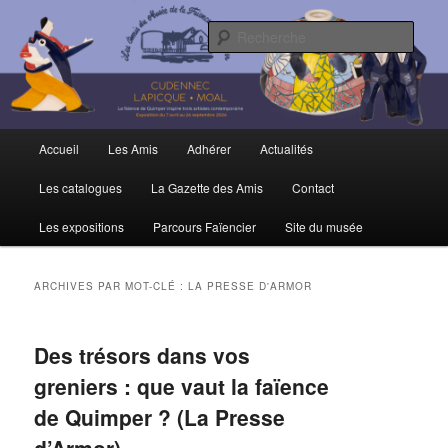
Aller
Aller
Trois siècles de tradition faïencière
au
au
Rech
contenu
contenu
principal
secondaire
Amis du Musée et de la Faïence de
Quimper
Menu
Accueil
Les Amis
Adhérer
Actualités
principal
Les catalogues
La Gazette des Amis
Contact
Les expositions
Parcours Faïencier
Site du musée
ARCHIVES PAR MOT-CLÉ :
LA PRESSE D'ARMOR
Des trésors dans vos
greniers : que vaut la faïence
de Quimper ? (La Presse