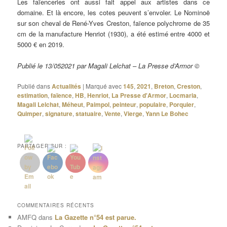
Les faïenceries ont aussi fait appel aux artistes dans ce
domaine. Et là encore, les cotes peuvent s’envoler. Le Nominoë
sur son cheval de René-Yves Creston, faïence polychrome de 35
cm de la manufacture Henriot (1930), a été estimé entre 4000 et
5000 € en 2019.
Publié le 13/052021 par Magali Lelchat – La Presse d’Armor ©
Publié dans
Actualités
|
Marqué avec
145
,
2021
,
Breton
,
Creston
,
estimation
,
faïence
,
HB
,
Henriot
,
La Presse d'Armor
,
Locmaria
,
Magali Lelchat
,
Méheut
,
Paimpol
,
peinteur
,
populaire
,
Porquier
,
Quimper
,
signature
,
statuaire
,
Vente
,
Vierge
,
Yann Le Bohec
PARTAGER SUR :
COMMENTAIRES RÉCENTS
AMFQ
dans
La Gazette n°54 est parue.