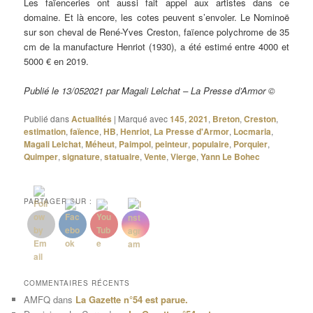
Les faïenceries ont aussi fait appel aux artistes dans ce
domaine. Et là encore, les cotes peuvent s’envoler. Le Nominoë
sur son cheval de René-Yves Creston, faïence polychrome de 35
cm de la manufacture Henriot (1930), a été estimé entre 4000 et
5000 € en 2019.
Publié le 13/052021 par Magali Lelchat – La Presse d’Armor ©
Publié dans
Actualités
|
Marqué avec
145
,
2021
,
Breton
,
Creston
,
estimation
,
faïence
,
HB
,
Henriot
,
La Presse d'Armor
,
Locmaria
,
Magali Lelchat
,
Méheut
,
Paimpol
,
peinteur
,
populaire
,
Porquier
,
Quimper
,
signature
,
statuaire
,
Vente
,
Vierge
,
Yann Le Bohec
PARTAGER SUR :
COMMENTAIRES RÉCENTS
AMFQ
dans
La Gazette n°54 est parue.