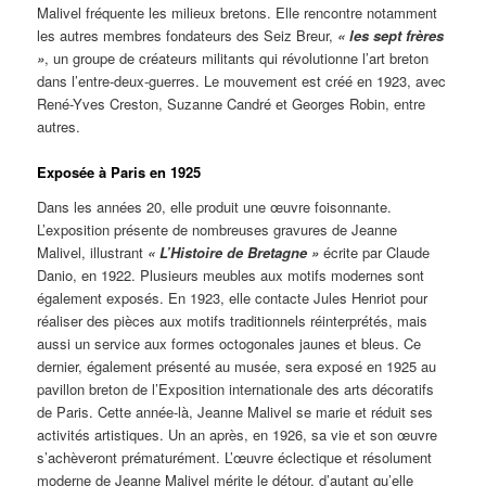
Malivel fréquente les milieux bretons. Elle rencontre notamment
les autres membres fondateurs des Seiz Breur,
« les sept frères
»
, un groupe de créateurs militants qui révolutionne l’art breton
dans l’entre-deux-guerres. Le mouvement est créé en 1923, avec
René-Yves Creston, Suzanne Candré et Georges Robin, entre
autres.
Exposée à Paris en 1925
Dans les années 20, elle produit une œuvre foisonnante.
L’exposition présente de nombreuses gravures de Jeanne
Malivel, illustrant
« L’Histoire de Bretagne »
écrite par Claude
Danio, en 1922. Plusieurs meubles aux motifs modernes sont
également exposés. En 1923, elle contacte Jules Henriot pour
réaliser des pièces aux motifs traditionnels réinterprétés, mais
aussi un service aux formes octogonales jaunes et bleus. Ce
dernier, également présenté au musée, sera exposé en 1925 au
pavillon breton de l’Exposition internationale des arts décoratifs
de Paris. Cette année-là, Jeanne Malivel se marie et réduit ses
activités artistiques. Un an après, en 1926, sa vie et son œuvre
s’achèveront prématurément. L’œuvre éclectique et résolument
moderne de Jeanne Malivel mérite le détour, d’autant qu’elle