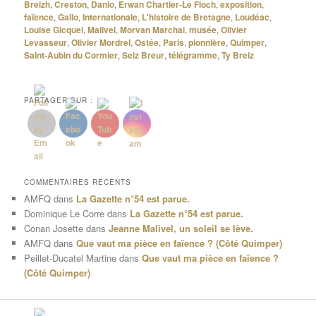
Breizh
,
Creston
,
Danio
,
Erwan Chartier-Le Floch
,
exposition
,
faïence
,
Gallo
,
Internationale
,
L'histoire de Bretagne
,
Loudéac
,
Louise Gicquel
,
Malivel
,
Morvan Marchal
,
musée
,
Olivier
Levasseur
,
Olivier Mordrel
,
Ostée
,
Paris
,
pionnière
,
Quimper
,
Saint-Aubin du Cormier
,
Seiz Breur
,
télégramme
,
Ty Breiz
PARTAGER SUR :
COMMENTAIRES RÉCENTS
AMFQ
dans
La Gazette n°54 est parue.
Dominique Le Corre
dans
La Gazette n°54 est parue.
Conan Josette
dans
Jeanne Malivel, un soleil se lève.
AMFQ
dans
Que vaut ma pièce en faïence ? (Côté Quimper)
Peillet-Ducatel Martine
dans
Que vaut ma pièce en faïence ?
(Côté Quimper)