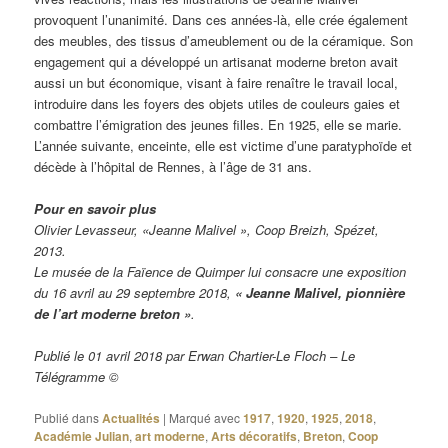
provoquent l’unanimité. Dans ces années-là, elle crée également
des meubles, des tissus d’ameublement ou de la céramique. Son
engagement qui a développé un artisanat moderne breton avait
aussi un but économique, visant à faire renaître le travail local,
introduire dans les foyers des objets utiles de couleurs gaies et
combattre l’émigration des jeunes filles. En 1925, elle se marie.
L’année suivante, enceinte, elle est victime d’une paratyphoïde et
décède à l’hôpital de Rennes, à l’âge de 31 ans.
Pour en savoir plus
Olivier Levasseur, «Jeanne Malivel », Coop Breizh, Spézet,
2013.
Le musée de la Faïence de Quimper lui consacre une exposition
du 16 avril au 29 septembre 2018,
« Jeanne Malivel, pionnière
de l’art moderne breton »
.
Publié le 01 avril 2018 par Erwan Chartier-Le Floch – Le
Télégramme ©
Publié dans
Actualités
|
Marqué avec
1917
,
1920
,
1925
,
2018
,
Académie Julian
,
art moderne
,
Arts décoratifs
,
Breton
,
Coop