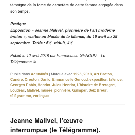
témoigne de la force de caractère de cette femme engagée dans
son temps.
Pratique
Exposition « Jeanne Malivel, pionnière de l’art moderne
breton », visible au Musée de la faïence, du 16 avril au 29
septembre. Tarifs : 5 €, réduit, 4 €.
Publié le 12 avril 2018 par Emmanuelle GENOUD – Le
Télégramme ©
Publié dans
Actualités
|
Marqué avec
1925
,
2018
,
Art Breton
,
Candré
,
Creston
,
Danio
,
Emmanuelle Genoud
,
exposition
,
faïence
,
Georges Robin
,
Henriot
,
Jules Henriot
,
L'histoire de Bretagne
,
Loudéac
,
Malivel
,
musée
,
pionnière
,
Quimper
,
Seiz Breur
,
télégramme
,
verlingue
Jeanne Malivel, l’œuvre
interrompue (le Télégramme).