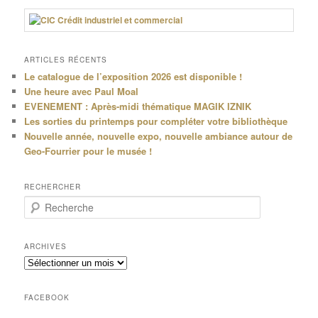
ARTICLES RÉCENTS
Le catalogue de l’exposition 2026 est disponible !
Une heure avec Paul Moal
EVENEMENT : Après-midi thématique MAGIK IZNIK
Les sorties du printemps pour compléter votre bibliothèque
Nouvelle année, nouvelle expo, nouvelle ambiance autour de
Geo-Fourrier pour le musée !
RECHERCHER
R
e
c
h
ARCHIVES
e
Archives
r
c
h
FACEBOOK
e