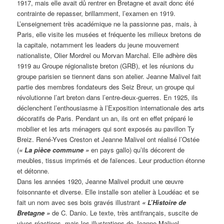
1917, mais elle avait dû rentrer en Bretagne et avait donc été
contrainte de repasser, brillamment, l’examen en 1919.
L’enseignement très académique ne la passionne pas, mais, à
Paris, elle visite les musées et fréquente les milieux bretons de
la capitale, notamment les leaders du jeune mouvement
nationaliste, Olier Mordrel ou Morvan Marchal. Elle adhère dès
1919 au Groupe régionaliste breton (GRB), et les réunions du
groupe parisien se tiennent dans son atelier. Jeanne Malivel fait
partie des membres fondateurs des Seiz Breur, un groupe qui
révolutionne l’art breton dans l’entre-deux-guerres. En 1925, ils
déclenchent l’enthousiasme à l’Exposition internationale des arts
décoratifs de Paris. Pendant un an, ils ont en effet préparé le
mobilier et les arts ménagers qui sont exposés au pavillon Ty
Breiz. René-Yves Creston et Jeanne Malivel ont réalisé l’Ostée
(
« La pièce commune »
en pays gallo) qu’ils décorent de
meubles, tissus imprimés et de faïences. Leur production étonne
et détonne.
Dans les années 1920, Jeanne Malivel produit une œuvre
foisonnante et diverse. Elle installe son atelier à Loudéac et se
fait un nom avec ses bois gravés illustrant
« L’Histoire de
Bretagne »
de C. Danio. Le texte, très antifrançais, suscite de
vives réactions, mais les illustrations de Jeanne Malivel