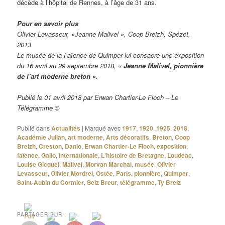
décède à l’hôpital de Rennes, à l’âge de 31 ans.
Pour en savoir plus
Olivier Levasseur, «Jeanne Malivel », Coop Breizh, Spézet,
2013.
Le musée de la Faïence de Quimper lui consacre une exposition
du 16 avril au 29 septembre 2018,
« Jeanne Malivel, pionnière
de l’art moderne breton »
.
Publié le 01 avril 2018 par Erwan Chartier-Le Floch – Le
Télégramme ©
Publié dans
Actualités
|
Marqué avec
1917
,
1920
,
1925
,
2018
,
Académie Julian
,
art moderne
,
Arts décoratifs
,
Breton
,
Coop
Breizh
,
Creston
,
Danio
,
Erwan Chartier-Le Floch
,
exposition
,
faïence
,
Gallo
,
Internationale
,
L'histoire de Bretagne
,
Loudéac
,
Louise Gicquel
,
Malivel
,
Morvan Marchal
,
musée
,
Olivier
Levasseur
,
Olivier Mordrel
,
Ostée
,
Paris
,
pionnière
,
Quimper
,
Saint-Aubin du Cormier
,
Seiz Breur
,
télégramme
,
Ty Breiz
PARTAGER SUR :