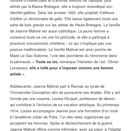
nombre d’intellectuels et d’artistes bretons de l’époque, plus
attirés par la Basse-Bretagne, elle a toujours revendiqué son
identité gallèse. Dans les années 1920, elle projetait d’ailleurs
d’éditer un dictionnaire de gallo. Elle laisse également toute une
série de bois gravés sur les arbres de Haute-Bretagne. La famille
de Jeanne Malivel est aussi catholique. La jeune femme a
conservé toute sa vie une foi profonde, et elle a participé à
plusieurs mouvements chrétiens ; ce qui n’implique pas une
posture traditionaliste. La famille Malivel est ainsi proche de
Marie Le Gac-Salonne, l’une des pionnières du féminisme dans
la péninsule.
« Toute sa vie,
remarque l’historien de l’art, Olivier
Levasseur,
elle a lutté pour s’imposer comme une femme
artiste »
.
Adolescente, Jeanne Malivel part à Rennes au lycée de
l’Immaculée Conception afin de poursuivre ses études. Elle y est
formée par une cousine, Louise Gicquel, professeur de dessin,
qui contribue à l’éclosion de sa vocation artistique. Au printemps
1914, Louise accompagne Jeanne pour une formation d’un mois
à l’académie Julian de Paris, l’un des rares organismes qui
acceptent les femmes. Après le déclenchement de la guerre,
Jeanne Malivel officie comme infirmière, avec sa sœur, à l’hôpital