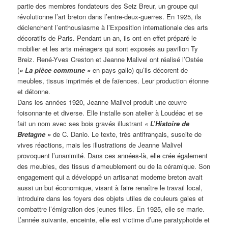
partie des membres fondateurs des Seiz Breur, un groupe qui
révolutionne l’art breton dans l’entre-deux-guerres. En 1925, ils
déclenchent l’enthousiasme à l’Exposition internationale des arts
décoratifs de Paris. Pendant un an, ils ont en effet préparé le
mobilier et les arts ménagers qui sont exposés au pavillon Ty
Breiz. René-Yves Creston et Jeanne Malivel ont réalisé l’Ostée
(
« La pièce commune »
en pays gallo) qu’ils décorent de
meubles, tissus imprimés et de faïences. Leur production étonne
et détonne.
Dans les années 1920, Jeanne Malivel produit une œuvre
foisonnante et diverse. Elle installe son atelier à Loudéac et se
fait un nom avec ses bois gravés illustrant
« L’Histoire de
Bretagne »
de C. Danio. Le texte, très antifrançais, suscite de
vives réactions, mais les illustrations de Jeanne Malivel
provoquent l’unanimité. Dans ces années-là, elle crée également
des meubles, des tissus d’ameublement ou de la céramique. Son
engagement qui a développé un artisanat moderne breton avait
aussi un but économique, visant à faire renaître le travail local,
introduire dans les foyers des objets utiles de couleurs gaies et
combattre l’émigration des jeunes filles. En 1925, elle se marie.
L’année suivante, enceinte, elle est victime d’une paratyphoïde et