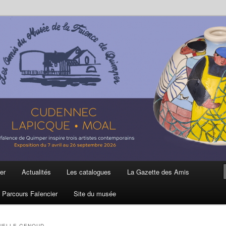
ière
 et de la Faïence de Quimper
er
Actualités
Les catalogues
La Gazette des Amis
Parcours Faïencier
Site du musée