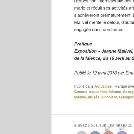
l’Exposition internationale des
marie et réduit ses activités a
s’achèveront prématurément. 
Malivel mérite le détour, d’aut
engagée dans son temps.
Pratique
Exposition « Jeanne Malivel,
de la faïence, du 16 avril au 2
Publié le 12 avril 2018 par
Publié dans
Actualités
|
Marqué ave
Genoud
,
exposition
,
faïence
,
Georg
Malivel
,
musée
,
pionnière
,
Quimper
SUIVEZ-NOUS SUR LES RÉSEAUX