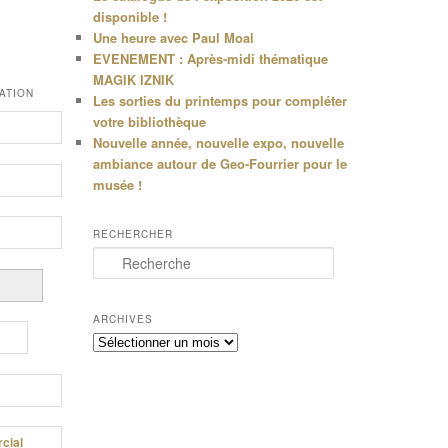
disponible !
Une heure avec Paul Moal
EVENEMENT : Après-midi thématique
MAGIK IZNIK
ATION
Les sorties du printemps pour compléter
votre bibliothèque
Nouvelle année, nouvelle expo, nouvelle
ambiance autour de Geo-Fourrier pour le
musée !
RECHERCHER
R
e
c
h
ARCHIVES
e
Archives
r
c
h
e