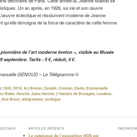
 arts décoratifs de Paris. Cette année-là, Jeanne Malivel se
rtistiques. Un an après, en 1926, sa vie et son œuvre
L’œuvre éclectique et résolument moderne de Jeanne
ant qu’elle témoigne de la force de caractère de cette femme
 pionnière de l’art moderne breton », visible au Musée
9 septembre. Tarifs : 5 €, réduit, 4 €.
 Emmanuelle GENOUD – Le Télégramme ©
c
1925
,
2018
,
Art Breton
,
Candré
,
Creston
,
Danio
,
Emmanuelle
es Robin
,
Henriot
,
Jules Henriot
,
L'histoire de Bretagne
,
Loudéac
,
,
Seiz Breur
,
télégramme
,
verlingue
 SOCIAUX
ARTICLES RÉCENTS
FACEBOO
Le catalogue de l’exposition 2026 est