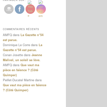
PARTAGER SUR :
COMMENTAIRES RÉCENTS
AMFQ
dans
La Gazette n°54
est parue.
Dominique Le Corre
dans
La
Gazette n°54 est parue.
Conan Josette
dans
Jeanne
Malivel, un soleil se lève.
AMFQ
dans
Que vaut ma
pièce en faïence ? (Côté
Quimper)
Peillet-Ducatel Martine
dans
Que vaut ma pièce en faïence
? (Côté Quimper)