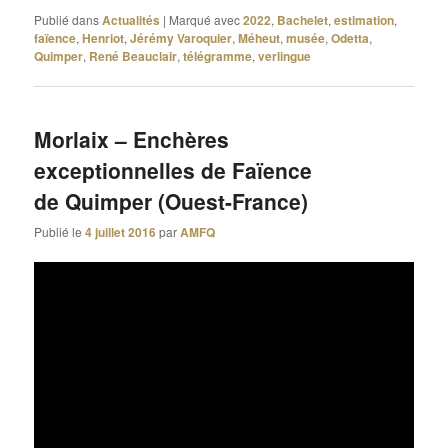
Publié dans
Actualités
|
Marqué avec
2022
,
Bachelet
,
estimation
,
faïence
,
Henriot
,
Jérémy Varoquier
,
Méheut
,
musée
,
Odetta
,
Quimper
,
René Beauclair
,
télégramme
,
verlingue
Morlaix – Enchères
exceptionnelles de Faïence
de Quimper (Ouest-France)
Publié le
4 juillet 2016
par
AMFQ