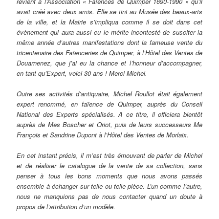
revient à l’Association « Faïences de Quimper 1690-1990 » qu’il
avait créé avec deux amis. Elle se tint au Musée des beaux-arts
de la ville, et la Mairie s’impliqua comme il se doit dans cet
évènement qui aura aussi eu le mérite incontesté de susciter la
même année d’autres manifestations dont la fameuse vente du
tricentenaire des Faïenceries de Quimper, à l’Hôtel des Ventes de
Douarnenez, que j’ai eu la chance et l’honneur d’accompagner,
en tant qu’Expert, voici 30 ans ! Merci Michel.
Outre ses activités d’antiquaire, Michel Roullot était également
expert renommé, en faïence de Quimper, auprès du Conseil
National des Experts spécialisés. A ce titre, il officiera bientôt
auprès de Mes Boscher et Oriot, puis de leurs successeurs Me
François et Sandrine Dupont à l’Hôtel des Ventes de Morlaix.
En cet instant précis, il m’est très émouvant de parler de Michel
et de réaliser le catalogue de la vente de sa collection, sans
penser à tous les bons moments que nous avons passés
ensemble à échanger sur telle ou telle pièce. L’un comme l’autre,
nous ne manquions pas de nous contacter quand un doute à
propos de l’attribution d’un modèle.