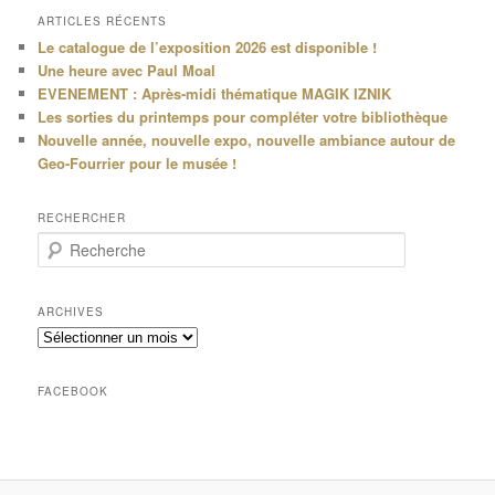
ARTICLES RÉCENTS
Le catalogue de l’exposition 2026 est disponible !
Une heure avec Paul Moal
EVENEMENT : Après-midi thématique MAGIK IZNIK
Les sorties du printemps pour compléter votre bibliothèque
Nouvelle année, nouvelle expo, nouvelle ambiance autour de
Geo-Fourrier pour le musée !
RECHERCHER
R
e
c
h
ARCHIVES
e
Archives
r
c
h
FACEBOOK
e