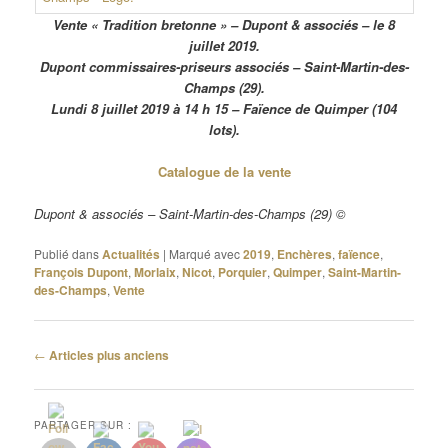
Vente « Tradition bretonne » – Dupont & associés – le 8
juillet 2019.
Dupont commissaires-priseurs associés – Saint-Martin-des-
Champs (29).
Lundi 8 juillet 2019 à 14 h 15 – Faïence de Quimper (104
lots).
Catalogue de la vente
Dupont & associés – Saint-Martin-des-Champs (29) ©
Publié dans
Actualités
|
Marqué avec
2019
,
Enchères
,
faïence
,
François Dupont
,
Morlaix
,
Nicot
,
Porquier
,
Quimper
,
Saint-Martin-
des-Champs
,
Vente
Navigation
←
Articles plus anciens
des
articles
PARTAGER SUR :