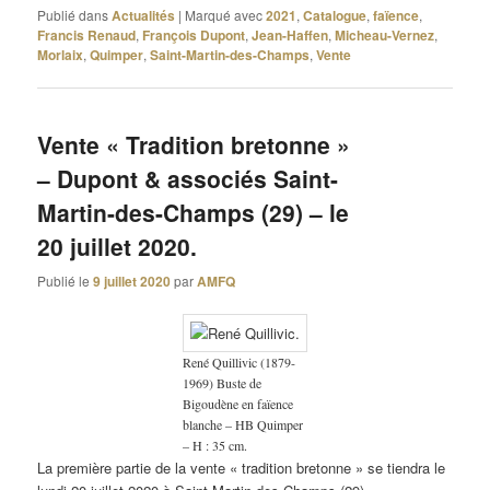
Publié dans
Actualités
|
Marqué avec
2021
,
Catalogue
,
faïence
,
Francis Renaud
,
François Dupont
,
Jean-Haffen
,
Micheau-Vernez
,
Morlaix
,
Quimper
,
Saint-Martin-des-Champs
,
Vente
Vente « Tradition bretonne »
– Dupont & associés Saint-
Martin-des-Champs (29) – le
20 juillet 2020.
Publié le
9 juillet 2020
par
AMFQ
René Quillivic (1879-
1969) Buste de
Bigoudène en faïence
blanche – HB Quimper
– H : 35 cm.
La première partie de la vente « tradition bretonne » se tiendra le