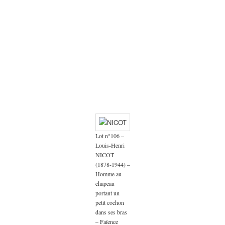
Lot n°106 –
Louis-Henri
NICOT
(1878-1944) –
Homme au
chapeau
portant un
petit cochon
dans ses bras
– Faïence