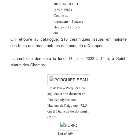
Just BACHELET
(1892-1981) –
Couple de
bigoudens – Faïence
Henriot – H : 37,5
cm.
On retrouve au catalogue, 210 céramiques issues en majorité
des fours des manufactures de Locmaria à Quimper.
La vente se déroulera le lundi 18 juillet 2022 à 14 h, à Saint-
Martin-des-Champs.
Lot n°196 – Porquier Beau,
aiguière et son dormant en
faïence polychrome –
Hauteur de l’aiguière : 72,5
cm & Diamètre du dormant :
62 cm.
Lot n°169 –