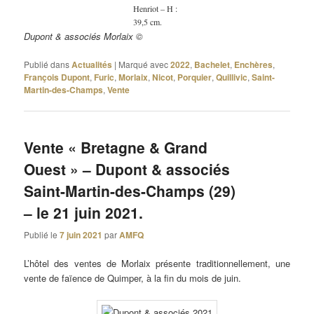
Henriot – H :
39,5 cm.
Dupont & associés Morlaix ©
Publié dans
Actualités
|
Marqué avec
2022
,
Bachelet
,
Enchères
,
François Dupont
,
Furic
,
Morlaix
,
Nicot
,
Porquier
,
Quillivic
,
Saint-
Martin-des-Champs
,
Vente
Vente « Bretagne & Grand
Ouest » – Dupont & associés
Saint-Martin-des-Champs (29)
– le 21 juin 2021.
Publié le
7 juin 2021
par
AMFQ
L’hôtel des ventes de Morlaix présente traditionnellement, une
vente de faïence de Quimper, à la fin du mois de juin.