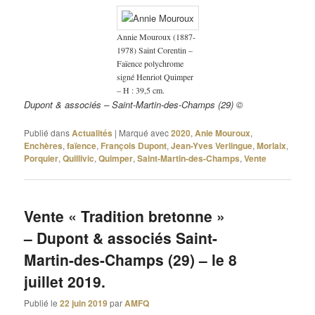
Annie Mouroux (1887-
1978) Saint Corentin –
Faïence polychrome
signé Henriot Quimper
– H : 39,5 cm.
Dupont & associés – Saint-Martin-des-Champs (29) ©
Publié dans
Actualités
|
Marqué avec
2020
,
Anie Mouroux
,
Enchères
,
faïence
,
François Dupont
,
Jean-Yves Verlingue
,
Morlaix
,
Porquier
,
Quillivic
,
Quimper
,
Saint-Martin-des-Champs
,
Vente
Vente « Tradition bretonne »
– Dupont & associés Saint-
Martin-des-Champs (29) – le 8
juillet 2019.
Publié le
22 juin 2019
par
AMFQ