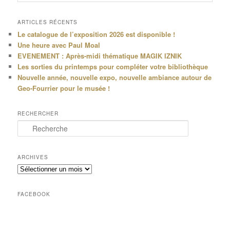
ARTICLES RÉCENTS
Le catalogue de l’exposition 2026 est disponible !
Une heure avec Paul Moal
EVENEMENT : Après-midi thématique MAGIK IZNIK
Les sorties du printemps pour compléter votre bibliothèque
Nouvelle année, nouvelle expo, nouvelle ambiance autour de
Geo-Fourrier pour le musée !
RECHERCHER
R
e
c
h
ARCHIVES
e
Archives
r
c
h
FACEBOOK
e