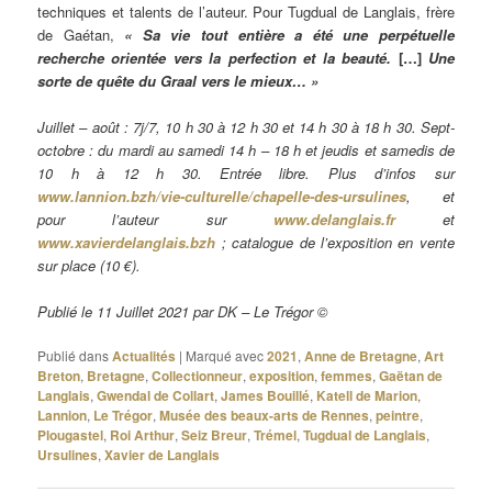
techniques et talents de l’auteur. Pour Tugdual de Langlais, frère
de Gaétan,
« Sa vie tout entière a été une perpétuelle
recherche orientée vers la perfection et la beauté.
[…]
Une
sorte de quête du Graal vers le mieux… »
Juillet – août : 7j/7, 10 h 30 à 12 h 30 et 14 h 30 à 18 h 30. Sept-
octobre : du mardi au samedi 14 h – 18 h et jeudis et samedis de
10 h à 12 h 30. Entrée libre. Plus d’infos sur
www.lannion.bzh/vie-culturelle/chapelle-des-ursulines
, et
pour l’auteur sur
www.delanglais.fr
et
www.xavierdelanglais.bzh
; catalogue de l’exposition en vente
sur place (10 €).
Publié le 11 Juillet 2021 par DK – Le Trégor ©
Publié dans
Actualités
|
Marqué avec
2021
,
Anne de Bretagne
,
Art
Breton
,
Bretagne
,
Collectionneur
,
exposition
,
femmes
,
Gaëtan de
Langlais
,
Gwendal de Collart
,
James Bouillé
,
Katell de Marion
,
Lannion
,
Le Trégor
,
Musée des beaux-arts de Rennes
,
peintre
,
Plougastel
,
Roi Arthur
,
Seiz Breur
,
Trémel
,
Tugdual de Langlais
,
Ursulines
,
Xavier de Langlais