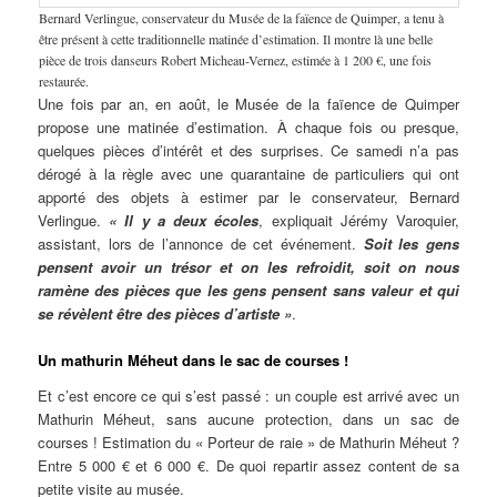
Bernard Verlingue, conservateur du Musée de la faïence de Quimper, a tenu à
être présent à cette traditionnelle matinée d’estimation. Il montre là une belle
pièce de trois danseurs Robert Micheau-Vernez, estimée à 1 200 €, une fois
restaurée.
Une fois par an, en août, le Musée de la faïence de Quimper
propose une matinée d’estimation. À chaque fois ou presque,
quelques pièces d’intérêt et des surprises. Ce samedi n’a pas
dérogé à la règle avec une quarantaine de particuliers qui ont
apporté des objets à estimer par le conservateur, Bernard
Verlingue.
« Il y a deux écoles
, expliquait Jérémy Varoquier,
assistant, lors de l’annonce de cet événement.
Soit les gens
pensent avoir un trésor et on les refroidit, soit on nous
ramène des pièces que les gens pensent sans valeur et qui
se révèlent être des pièces d’artiste »
.
Un mathurin Méheut dans le sac de courses !
Et c’est encore ce qui s’est passé : un couple est arrivé avec un
Mathurin Méheut, sans aucune protection, dans un sac de
courses ! Estimation du « Porteur de raie » de Mathurin Méheut ?
Entre 5 000 € et 6 000 €. De quoi repartir assez content de sa
petite visite au musée.