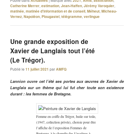
Publié dans
Actualités
|
Marqué avec
2021
,
Amis
,
association
,
Catherine Merrer
,
estimation
,
Jean-Haffen
,
Jérémy Varoquier
,
matinée
,
matinée d'information et de conseil
,
Méheut
,
Micheau-
Vernez
,
Napoléon
,
Plougastel
,
télégramme
,
verlingue
Une grande exposition de
Xavier de Langlais tout l’été
(Le Trégor).
Publié le
11 juillet 2021
par
AMFQ
Lannion ouvre cet l’été ses portes aux œuvres de Xavier de
Langlais sur un thème qui lui fut cher toute son existence
durant : les femmes de Bretagne.
Femme en coiffe du Trégor, huile sur toile,
(1947, collection privée), choisie pour être
l’affiche de l’exposition Femmes de
Bretagne, à la chapelle des Ursulines à