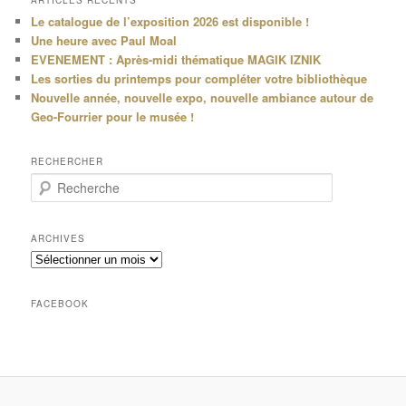
Le catalogue de l’exposition 2026 est disponible !
Une heure avec Paul Moal
EVENEMENT : Après-midi thématique MAGIK IZNIK
Les sorties du printemps pour compléter votre bibliothèque
Nouvelle année, nouvelle expo, nouvelle ambiance autour de
Geo-Fourrier pour le musée !
RECHERCHER
R
e
c
h
ARCHIVES
e
Archives
r
c
h
FACEBOOK
e