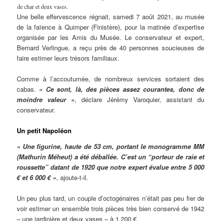
de char et deux vases.
Une belle effervescence régnait, samedi 7 août 2021, au musée
de la faïence à Quimper (Finistère), pour la matinée d’expertise
organisée par les Amis du Musée. Le conservateur et expert,
Bernard Verlingue, a reçu près de 40 personnes soucieuses de
faire estimer leurs trésors familiaux.
Comme à l’accoutumée, de nombreux services sortaient des
cabas.
« Ce sont, là, des pièces assez courantes, donc de
moindre valeur »
, déclare Jérémy Varoquier, assistant du
conservateur.
Un petit Napoléon
« Une figurine, haute de 53 cm, portant le monogramme MM
(Mathurin Méheut) a été déballée. C’est un “porteur de raie et
roussette” datant de 1920 que notre expert évalue entre 5 000
€ et 6 000 € »
, ajoute-t-il.
Un peu plus tard, un couple d’octogénaires n’était pas peu fier de
voir estimer un ensemble trois pièces très bien conservé de 1942
– une jardinière et deux vases – à 1 200 €.