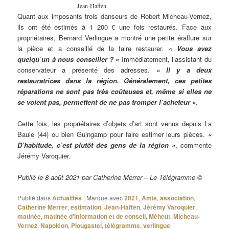
Jean-Haffen.
Quant aux imposants trois danseurs de Robert Micheau-Vernez,
ils ont été estimés à 1 200 € une fois restaurés. Face aux
propriétaires, Bernard Verlingue a montré une petite éraflure sur
la pièce et a conseillé de la faire restaurer.
« Vous avez
quelqu’un à nous conseiller ? »
Immédiatement, l’assistant du
conservateur a présenté des adresses.
« Il y a deux
restauratrices dans la région. Généralement, ces petites
réparations ne sont pas très coûteuses et, même si elles ne
se voient pas, permettent de ne pas tromper l’acheteur »
.
Cette fois, les propriétaires d’objets d’art sont venus depuis La
Baule (44) ou bien Guingamp pour faire estimer leurs pièces.
«
D’habitude, c’est plutôt des gens de la région »
, commente
Jérémy Varoquier.
Publié le 8 août 2021 par Catherine Merrer – Le Télégramme ©
Publié dans
Actualités
|
Marqué avec
2021
,
Amis
,
association
,
Catherine Merrer
,
estimation
,
Jean-Haffen
,
Jérémy Varoquier
,
matinée
,
matinée d'information et de conseil
,
Méheut
,
Micheau-
Vernez
,
Napoléon
,
Plougastel
,
télégramme
,
verlingue