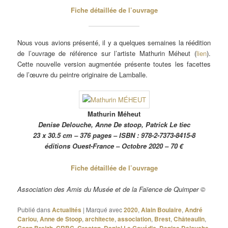
Fiche détaillée de l’ouvrage
Nous vous avions présenté, il y a quelques semaines la réédition
de l’ouvrage de référence sur l’artiste Mathurin Méheut (
lien
).
Cette nouvelle version augmentée présente toutes les facettes
de l’œuvre du peintre originaire de Lamballe.
Mathurin Méheut
Denise Delouche, Anne De stoop, Patrick Le tiec
23 x 30.5 cm – 376 pages – ISBN : 978-2-7373-8415-8
éditions Ouest-France – Octobre 2020 – 70 €
Fiche détaillée de l’ouvrage
Association des Amis du Musée et de la Faïence de Quimper ©
Publié dans
Actualités
|
Marqué avec
2020
,
Alain Boulaire
,
André
Cariou
,
Anne de Stoop
,
architecte
,
association
,
Brest
,
Châteaulin
,
Coop Breizh
,
CRBC
,
Creston
,
Daniel Le Couédic
,
Denise Delouche
,