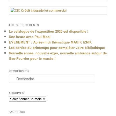
ARTICLES RÉCENTS
Le catalogue de l’exposition 2026 est disponible !
Une heure avec Paul Moal
EVENEMENT : Après-midi thématique MAGIK IZNIK
Les sorties du printemps pour compléter votre bibliothèque
Nouvelle année, nouvelle expo, nouvelle ambiance autour de
Geo-Fourrier pour le musée !
RECHERCHER
R
e
c
h
ARCHIVES
e
Archives
r
c
h
FACEBOOK