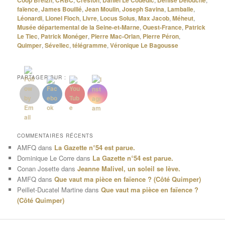
faïence
,
James Bouillé
,
Jean Moulin
,
Joseph Savina
,
Lamballe
,
Léonardi
,
Lionel Floch
,
Livre
,
Locus Solus
,
Max Jacob
,
Méheut
,
Musée départemental de la Seine-et-Marne
,
Ouest-France
,
Patrick
Le Tiec
,
Patrick Monéger
,
Pierre Mac-Orlan
,
Pierre Péron
,
Quimper
,
Sévellec
,
télégramme
,
Véronique Le Bagousse
PARTAGER SUR :
COMMENTAIRES RÉCENTS
AMFQ
dans
La Gazette n°54 est parue.
Dominique Le Corre
dans
La Gazette n°54 est parue.
Conan Josette
dans
Jeanne Malivel, un soleil se lève.
AMFQ
dans
Que vaut ma pièce en faïence ? (Côté Quimper)
Peillet-Ducatel Martine
dans
Que vaut ma pièce en faïence ?
(Côté Quimper)