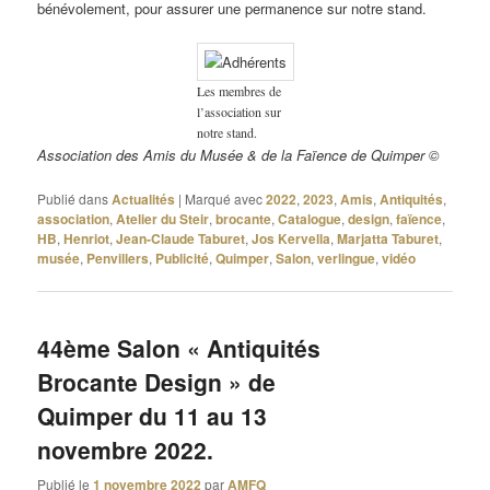
bénévolement, pour assurer une permanence sur notre stand.
Les membres de
l’association sur
notre stand.
Association des Amis du Musée & de la Faïence de Quimper ©
Publié dans
Actualités
|
Marqué avec
2022
,
2023
,
Amis
,
Antiquités
,
association
,
Atelier du Steir
,
brocante
,
Catalogue
,
design
,
faïence
,
HB
,
Henriot
,
Jean-Claude Taburet
,
Jos Kervella
,
Marjatta Taburet
,
musée
,
Penvillers
,
Publicité
,
Quimper
,
Salon
,
verlingue
,
vidéo
44ème Salon « Antiquités
Brocante Design » de
Quimper du 11 au 13
novembre 2022.
Publié le
1 novembre 2022
par
AMFQ