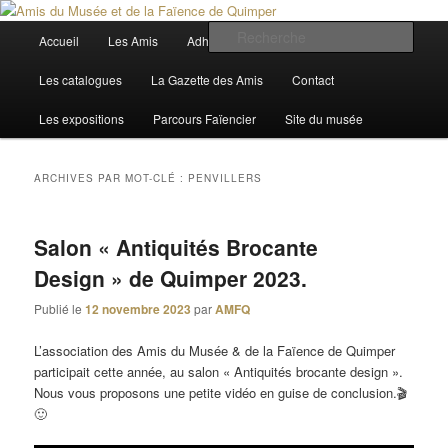
Aller
Aller
Trois siècles de tradition faïencière
au
au
Menu
Rech
Accueil
Les Amis
Adhérer
Actualités
contenu
contenu
principal
principal
secondaire
Amis du Musée et de la Faïence de
Les catalogues
La Gazette des Amis
Contact
Quimper
Les expositions
Parcours Faïencier
Site du musée
ARCHIVES PAR MOT-CLÉ :
PENVILLERS
Salon « Antiquités Brocante
Design » de Quimper 2023.
Publié le
12 novembre 2023
par
AMFQ
L’association des Amis du Musée & de la Faïence de Quimper
participait cette année, au salon « Antiquités brocante design ».
Nous vous proposons une petite vidéo en guise de conclusion.🎬
🙂