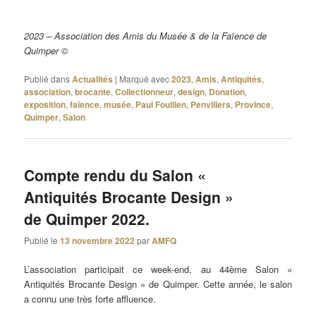
2023 – Association des Amis du Musée & de la Faïence de
Quimper ©
Publié dans
Actualités
|
Marqué avec
2023
,
Amis
,
Antiquités
,
association
,
brocante
,
Collectionneur
,
design
,
Donation
,
exposition
,
faïence
,
musée
,
Paul Fouillen
,
Penvillers
,
Province
,
Quimper
,
Salon
Compte rendu du Salon «
Antiquités Brocante Design »
de Quimper 2022.
Publié le
13 novembre 2022
par
AMFQ
L’association participait ce week-end, au 44ème Salon «
Antiquités Brocante Design » de Quimper. Cette année, le salon
a connu une très forte affluence.