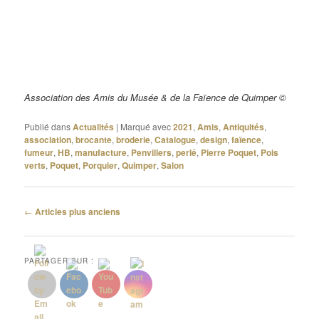
Association des Amis du Musée & de la Faïence de Quimper ©
Publié dans
Actualités
|
Marqué avec
2021
,
Amis
,
Antiquités
,
association
,
brocante
,
broderie
,
Catalogue
,
design
,
faïence
,
fumeur
,
HB
,
manufacture
,
Penvillers
,
perlé
,
Pierre Poquet
,
Pois
verts
,
Poquet
,
Porquier
,
Quimper
,
Salon
Navigation
←
Articles plus anciens
des
articles
PARTAGER SUR :