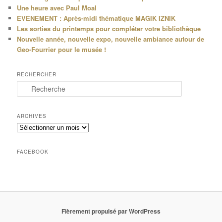
Une heure avec Paul Moal
EVENEMENT : Après-midi thématique MAGIK IZNIK
Les sorties du printemps pour compléter votre bibliothèque
Nouvelle année, nouvelle expo, nouvelle ambiance autour de
Geo-Fourrier pour le musée !
RECHERCHER
R
e
c
h
ARCHIVES
e
Archives
r
c
h
FACEBOOK
e
Fièrement propulsé par WordPress