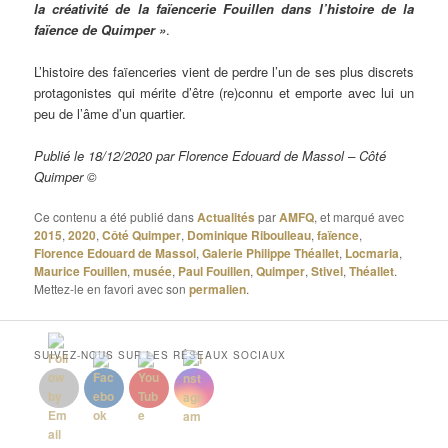
la créativité de la faïencerie Fouillen dans l’histoire de la
faïence de Quimper »
.
L’histoire des faïenceries vient de perdre l’un de ses plus discrets
protagonistes qui mérite d’être (re)connu et emporte avec lui un
peu de l’âme d’un quartier.
Publié le 18/12/2020 par Florence Edouard de Massol – Côté
Quimper ©
Ce contenu a été publié dans
Actualités
par
AMFQ
, et marqué avec
2015
,
2020
,
Côté Quimper
,
Dominique Riboulleau
,
faïence
,
Florence Edouard de Massol
,
Galerie Philippe Théallet
,
Locmaria
,
Maurice Fouillen
,
musée
,
Paul Fouillen
,
Quimper
,
Stivel
,
Théallet
.
Mettez-le en favori avec son
permalien
.
SUIVEZ-NOUS SUR LES RÉSEAUX SOCIAUX