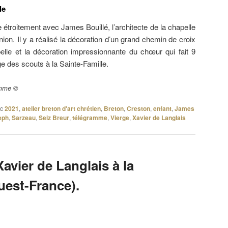
le
le étroitement avec James Bouillé, l’architecte de la chapelle
ion. Il y a réalisé la décoration d’un grand chemin de croix
apelle et la décoration impressionnante du chœur qui fait 9
 des scouts à la Sainte-Famille.
amme ©
c
2021
,
atelier breton d'art chrétien
,
Breton
,
Creston
,
enfant
,
James
eph
,
Sarzeau
,
Seiz Breur
,
télégramme
,
Vierge
,
Xavier de Langlais
avier de Langlais à la
est-France).