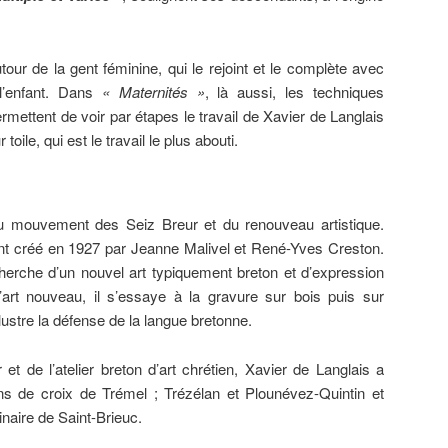
our de la gent féminine, qui le rejoint et le complète avec
l’enfant. Dans
« Maternités »
, là aussi, les techniques
rmettent de voir par étapes le travail de Xavier de Langlais
 toile, qui est le travail le plus abouti.
u mouvement des Seiz Breur et du renouveau artistique.
ent créé en 1927 par Jeanne Malivel et René-Yves Creston.
erche d’un nouvel art typiquement breton et d’expression
’art nouveau, il s’essaye à la gravure sur bois puis sur
 illustre la défense de la langue bretonne.
et de l’atelier breton d’art chrétien, Xavier de Langlais a
s de croix de Trémel ; Trézélan et Plounévez-Quintin et
naire de Saint-Brieuc.