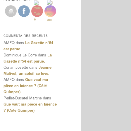
PARTAGER SUR :
COMMENTAIRES RÉCENTS
AMFQ
dans
La Gazette n°54
est parue.
Dominique Le Corre
dans
La
Gazette n°54 est parue.
Conan Josette
dans
Jeanne
Malivel, un soleil se lève.
AMFQ
dans
Que vaut ma
pièce en faïence ? (Côté
Quimper)
Peillet-Ducatel Martine
dans
Que vaut ma pièce en faïence
? (Côté Quimper)