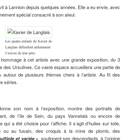
n vit à Lannion depuis quelques années. Elle a eu envie, avec
énement spécial consacré à son aïeul.
Les quatre enfants de Xavier de
Langlais défendent ardemment
l’œuvre de leur père.
ra hommage à cet artiste avec une grande exposition, du 3
elle des Ursulines. Ce vaste espace accueillera une partie de
 autour de plusieurs thèmes chers à l’artiste. Au fil des
e séries.
nne son nom à l’exposition, montre des portraits de
ant, de l’île de Sein, du pays Vannetais ou encore de
ui a été choisie pour l’affiche. Il s’agit d’huiles sur toile,
 ou au fusain, des croquis à la mine de plomb, des
ltiple et variée »
, soulignent ses descendants, à l’origine