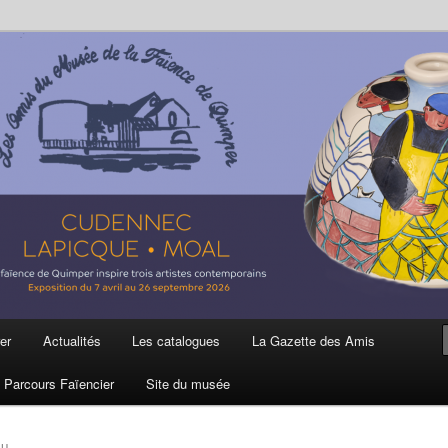
ière
 et de la Faïence de Quimper
er
Actualités
Les catalogues
La Gazette des Amis
Parcours Faïencier
Site du musée