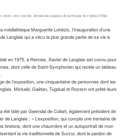
ses sœurs, avec son fils, devant une esquisse de la fresque de l’église d’Etel.
 à la médiathèque Marguerite Lohézic, l’inauguration d’une
de Langlais qui a vécu la plus grande partie de sa vie à
édé en 1975, à Rennes, Xavier de Langlais est connu pour
nnes, dont celle de Saint-Symphorien qui recèle un tableau
.
ge de l’exposition, une cinquantaine de personnes dont les
nglais. Mickaël, Gaëtan, Tugdual et Rozenn ont prêté leurs
 a été faite par Gwendal de Collart, également président de
r de Langlais : « L’exposition, qui compte une trentaine de
s bretons, dont une chaumière et un autoportrait de mon
sentant la vie traditionnelle de Surzur, dont le pardon de