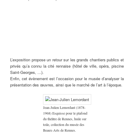
Exposition
Jean
Édouard
Camille
Louis
Marc’harit
Peintures
« Rennes
Boucher
Mahé
Godet
Roger
(Marguerite)
de guerre
1922, la
(1870-
(1905-
(1879-
(1874-
Houël
– Camille
ville et
1939)
1992),
1966)
1953)
(1907-
Godet
ses
Monument
collection
Le
Au
2002)
(1879-
artistes
de
du
Panthéon
légendaire
Gravures
1966),
de la
l’Union
musée
rennais,
pays
& Jeanne
Pierre
Belle
de la
Édouard
1922,
de
Malivel
Galle
époque
Bretagne
Mahé
collection
l’Armor,
(1895-
(1883-
aux
à la
(Retiers).
du
1914,
1926)
1960) &
L’exposition propose un retour sur les grands chantiers publics et
Années
France,
musée
huile
Fusain &
Mathurin
folles ».
vers
des
sur
Gravure
Méheut
privés qu’a connu la cité rennaise (hôtel de ville, opéra, piscine
1913. La
Beaux-
toile,
sur bois,
(1882-
Saint-Georges, …).
sculpture
Arts de
collection
collection
1958).
Enfin, cet évènement est l’occasion pour le musée d’analyser la
a été
Rennes.
du
du musée
présentation des œuvres, ainsi que le marché de l’art à l’époque.
détruite
musée
de
en 1932,
de
Bretagne.
par le
Bretagne.
groupe
« Gwen
Jean-Julien Lemordant (1878-
ha Du ».
1968) Esquisse pour le plafond
Le
musée
du théâtre de Rennes, huile sur
conserve
toile, collection du musée des
un
Beaux-Arts de Rennes.
fragment