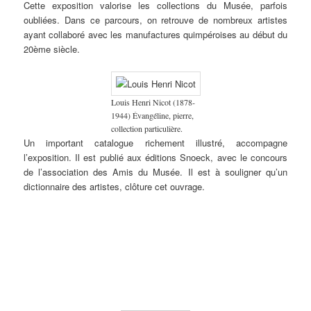
Cette exposition valorise les collections du Musée, parfois
du
groupe
oubliées. Dans ce parcours, on retrouve de nombreux artistes
(tête de
ayant collaboré avec les manufactures quimpéroises au début du
Bretonne).
20ème siècle.
Louis Henri Nicot (1878-
1944) Évangéline, pierre,
collection particulière.
Un important catalogue richement illustré, accompagne
l’exposition. Il est publié aux éditions Snoeck, avec le concours
de l’association des Amis du Musée. Il est à souligner qu’un
dictionnaire des artistes, clôture cet ouvrage.
Ernest
Jean-Julien
Marc’harit
L’école
Camille
Jean-Julien
C
Guérin
Lemordant
(Marguerite)
régionale
Godet
Lemordant
B
(1887-
(1878-
Houël
des
(1879-
(1878-
(
1952)
1968)
(1907-
Beaux-
1966)
1968)
1
Fin
Travaux
2002) Le
Arts de
Procession
Femmes de
L
d’automne,
préparatoires
Bon Petit
Rennes –
lors du
Plougastel
J
aquarelle,
pour la
Diable,
1881-
pardon
en costume
d
collection
commande
gravure
1931.
de Lilia,
de fête, vers
bi
du
du plafond
sur bois,
1920,
1912 &
1