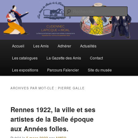
Aller
Aller
Trois siècles de tradition faïencière
au
au
Rech
contenu
contenu
principal
secondaire
Amis du Musée et de la Faïence de
Quimper
Menu
Accueil
Les Amis
Adhérer
Actualités
principal
Les catalogues
La Gazette des Amis
Contact
Les expositions
Parcours Faïencier
Site du musée
ARCHIVES PAR MOT-CLÉ :
PIERRE GALLE
Rennes 1922, la ville et ses
artistes de la Belle époque
aux Années folles.
Publié le
par