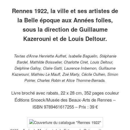
musée
du théâtre
collection
gouache
Mathurin
hu
des
de Rennes,
du musée
et encre
Méheut
s
Rennes 1922, la ville et ses artistes de
Beaux-
octobre
de
sur
(1882-
to
Arts
1912.
Bretagne.
papier,
1958)
co
la Belle époque aux Années folles,
de
collection
Homme
d
Rennes.
du
aux casiers
m
sous la direction de Guillaume
musée
de l’Ile de
d
des
Sieck,
B
Kazerouni et de Louis Deltour.
Beaux-
1936,
A
Arts de
gouache sur
R
Rennes.
carton,
collection
Textes d’Anne Henriette Auffret, Isabelle Baguelin, Stéphanie
du musée
Bardel, Mathilde Boisselier, Charlotte Ciret, Louis Deltour,
des Beaux-
Delphine Galloy, Claire Gatti, Laurence Imbernon, Guillaume
Arts de
Rennes.
Kazerouni, Mathieu Le Mauff, Zoé Marty, Cécile Oulhen, Simon
Poirier, Charles Robin et Alice Thomine-Berrada.
Livre broché avec rabats, 22 x 28 cm, 352 pages couleur
Éditions Snoeck/Musée des Beaux-Arts de Rennes –
ISBN 9789461617255 – Prix : 39 €