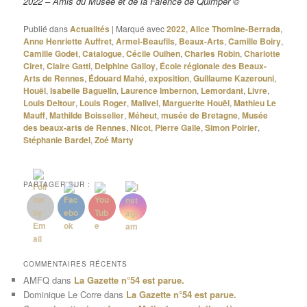
2022 – Amis du Musée et de la Faïence de Quimper ©
Publié dans
Actualités
|
Marqué avec
2022
,
Alice Thomine-Berrada
,
Anne Henriette Auffret
,
Armel-Beaufils
,
Beaux-Arts
,
Camille Boiry
,
Camille Godet
,
Catalogue
,
Cécile Oulhen
,
Charles Robin
,
Charlotte
Ciret
,
Claire Gatti
,
Delphine Galloy
,
École régionale des Beaux-
Arts de Rennes
,
Édouard Mahé
,
exposition
,
Guillaume Kazerouni
,
Houël
,
Isabelle Baguelin
,
Laurence Imbernon
,
Lemordant
,
Livre
,
Louis Deltour
,
Louis Roger
,
Malivel
,
Marguerite Houël
,
Mathieu Le
Mauff
,
Mathilde Boisselier
,
Méheut
,
musée de Bretagne
,
Musée
des beaux-arts de Rennes
,
Nicot
,
Pierre Galle
,
Simon Poirier
,
Stéphanie Bardel
,
Zoé Marty
PARTAGER SUR :
COMMENTAIRES RÉCENTS
AMFQ
dans
La Gazette n°54 est parue.
Dominique Le Corre
dans
La Gazette n°54 est parue.