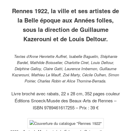
musée
du théâtre
collection
gouache
Mathurin
hu
des
de Rennes,
du musée
et encre
Méheut
s
Rennes 1922, la ville et ses artistes de
Beaux-
octobre
de
sur
(1882-
to
Arts
1912.
Bretagne.
papier,
1958)
co
la Belle époque aux Années folles,
de
collection
Homme
d
Rennes.
du
aux casiers
m
sous la direction de Guillaume
musée
de l’Ile de
d
des
Sieck,
B
Kazerouni et de Louis Deltour.
Beaux-
1936,
A
Arts de
gouache sur
R
Rennes.
carton,
collection
Textes d’Anne Henriette Auffret, Isabelle Baguelin, Stéphanie
du musée
Bardel, Mathilde Boisselier, Charlotte Ciret, Louis Deltour,
des Beaux-
Delphine Galloy, Claire Gatti, Laurence Imbernon, Guillaume
Arts de
Rennes.
Kazerouni, Mathieu Le Mauff, Zoé Marty, Cécile Oulhen, Simon
Poirier, Charles Robin et Alice Thomine-Berrada.
Livre broché avec rabats, 22 x 28 cm, 352 pages couleur
Éditions Snoeck/Musée des Beaux-Arts de Rennes –
ISBN 9789461617255 – Prix : 39 €