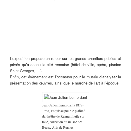
Exposition
Jean
Édouard
Camille
Louis
Marc’harit
Peintures
« Rennes
Boucher
Mahé
Godet
Roger
(Marguerite)
de guerre
1922, la
(1870-
(1905-
(1879-
(1874-
Houël
– Camille
ville et
1939)
1992),
1966)
1953)
(1907-
Godet
ses
Monument
collection
Le
Au
2002)
(1879-
artistes
de
du
Panthéon
légendaire
Gravures
1966),
de la
l’Union
musée
rennais,
pays
& Jeanne
Pierre
Belle
de la
Édouard
1922,
de
Malivel
Galle
époque
Bretagne
Mahé
collection
l’Armor,
(1895-
(1883-
aux
à la
(Retiers).
du
1914,
1926)
1960) &
L’exposition propose un retour sur les grands chantiers publics et
Années
France,
musée
huile
Fusain &
Mathurin
folles ».
vers
des
sur
Gravure
Méheut
privés qu’a connu la cité rennaise (hôtel de ville, opéra, piscine
1913. La
Beaux-
toile,
sur bois,
(1882-
Saint-Georges, …).
sculpture
Arts de
collection
collection
1958).
Enfin, cet évènement est l’occasion pour le musée d’analyser la
a été
Rennes.
du
du musée
présentation des œuvres, ainsi que le marché de l’art à l’époque.
détruite
musée
de
en 1932,
de
Bretagne.
par le
Bretagne.
groupe
« Gwen
Jean-Julien Lemordant (1878-
ha Du ».
1968) Esquisse pour le plafond
Le
musée
du théâtre de Rennes, huile sur
conserve
toile, collection du musée des
un
Beaux-Arts de Rennes.
fragment