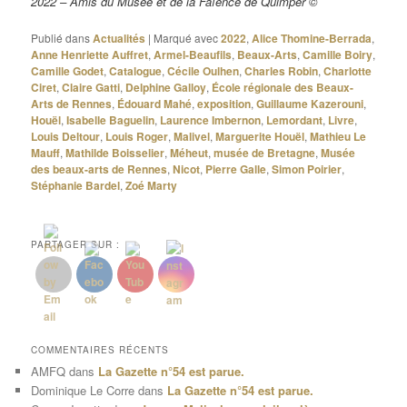
2022 – Amis du Musée et de la Faïence de Quimper ©
Publié dans
Actualités
|
Marqué avec
2022
,
Alice Thomine-Berrada
,
Anne Henriette Auffret
,
Armel-Beaufils
,
Beaux-Arts
,
Camille Boiry
,
Camille Godet
,
Catalogue
,
Cécile Oulhen
,
Charles Robin
,
Charlotte
Ciret
,
Claire Gatti
,
Delphine Galloy
,
École régionale des Beaux-
Arts de Rennes
,
Édouard Mahé
,
exposition
,
Guillaume Kazerouni
,
Houël
,
Isabelle Baguelin
,
Laurence Imbernon
,
Lemordant
,
Livre
,
Louis Deltour
,
Louis Roger
,
Malivel
,
Marguerite Houël
,
Mathieu Le
Mauff
,
Mathilde Boisselier
,
Méheut
,
musée de Bretagne
,
Musée
des beaux-arts de Rennes
,
Nicot
,
Pierre Galle
,
Simon Poirier
,
Stéphanie Bardel
,
Zoé Marty
PARTAGER SUR :
COMMENTAIRES RÉCENTS
AMFQ
dans
La Gazette n°54 est parue.
Dominique Le Corre
dans
La Gazette n°54 est parue.