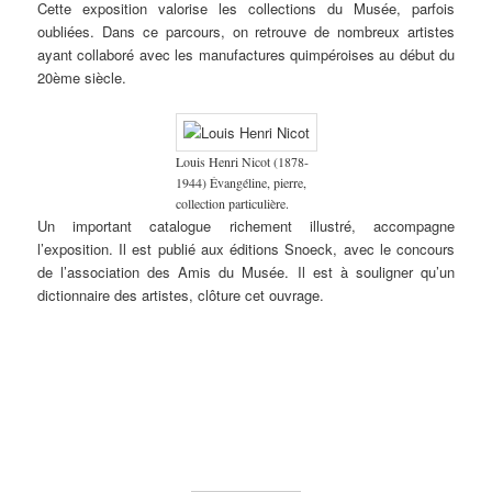
Cette exposition valorise les collections du Musée, parfois
du
groupe
oubliées. Dans ce parcours, on retrouve de nombreux artistes
(tête de
ayant collaboré avec les manufactures quimpéroises au début du
Bretonne).
20ème siècle.
Louis Henri Nicot (1878-
1944) Évangéline, pierre,
collection particulière.
Un important catalogue richement illustré, accompagne
l’exposition. Il est publié aux éditions Snoeck, avec le concours
de l’association des Amis du Musée. Il est à souligner qu’un
dictionnaire des artistes, clôture cet ouvrage.
Ernest
Jean-Julien
Marc’harit
L’école
Camille
Jean-Julien
C
Guérin
Lemordant
(Marguerite)
régionale
Godet
Lemordant
B
(1887-
(1878-
Houël
des
(1879-
(1878-
(
1952)
1968)
(1907-
Beaux-
1966)
1968)
1
Fin
Travaux
2002) Le
Arts de
Procession
Femmes de
L
d’automne,
préparatoires
Bon Petit
Rennes –
lors du
Plougastel
J
aquarelle,
pour la
Diable,
1881-
pardon
en costume
d
collection
commande
gravure
1931.
de Lilia,
de fête, vers
bi
du
du plafond
sur bois,
1920,
1912 &
1