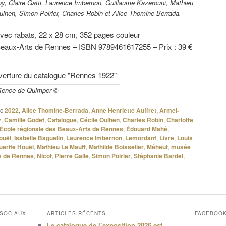
loy, Claire Gatti, Laurence Imbernon, Guillaume Kazerouni, Mathieu
ulhen, Simon Poirier, Charles Robin et Alice Thomine-Berrada.
avec rabats, 22 x 28 cm, 352 pages couleur
eaux-Arts de Rennes – ISBN 9789461617255 – Prix : 39 €
aïence de Quimper ©
c
2022
,
Alice Thomine-Berrada
,
Anne Henriette Auffret
,
Armel-
y
,
Camille Godet
,
Catalogue
,
Cécile Oulhen
,
Charles Robin
,
Charlotte
École régionale des Beaux-Arts de Rennes
,
Édouard Mahé
,
ouël
,
Isabelle Baguelin
,
Laurence Imbernon
,
Lemordant
,
Livre
,
Louis
erite Houël
,
Mathieu Le Mauff
,
Mathilde Boisselier
,
Méheut
,
musée
s de Rennes
,
Nicot
,
Pierre Galle
,
Simon Poirier
,
Stéphanie Bardel
,
 SOCIAUX
ARTICLES RÉCENTS
FACEBOO
Le catalogue de l’exposition 2026 est