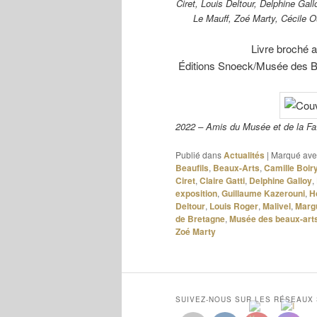
Ciret, Louis Deltour, Delphine Gal
Le Mauff, Zoé Marty, Cécile O
Livre broché 
Éditions Snoeck/Musée des B
2022 – Amis du Musée et de la F
Publié dans
Actualités
|
Marqué ave
Beaufils
,
Beaux-Arts
,
Camille Boir
Ciret
,
Claire Gatti
,
Delphine Galloy
,
exposition
,
Guillaume Kazerouni
,
H
Deltour
,
Louis Roger
,
Malivel
,
Margu
de Bretagne
,
Musée des beaux-art
Zoé Marty
SUIVEZ-NOUS SUR LES RÉSEAUX