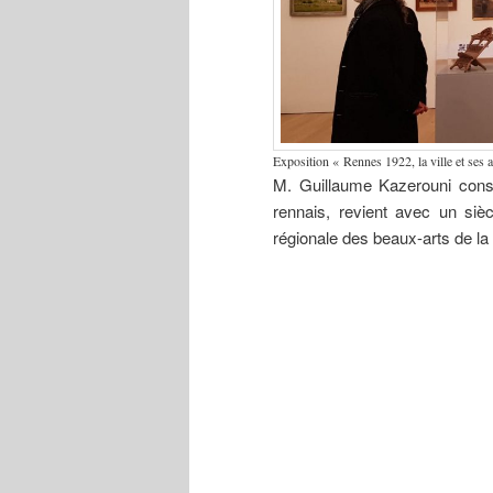
Exposition « Rennes 1922, la ville et ses a
M. Guillaume Kazerouni cons
rennais, revient avec un sièc
régionale des beaux-arts de la 
Exposition
Jean Boucher
Édou
« Rennes
(1870-1939)
Mahé
1922, la ville
Monument
1992
et ses artistes
de l’Union de
colle
de la Belle
la Bretagne à
musé
époque aux
la France,
Édou
Années
vers 1913. La
Mah
folles ».
sculpture a
(Reti
été détruite en
1932, par le
groupe
« Gwen ha