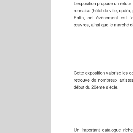
L’exposition propose un retour 
Du ». Le
musée
rennaise (hôtel de ville, opéra
conserve un
Enfin, cet évènement est l’
fragment du
groupe (tête
œuvres, ainsi que le marché de 
de Bretonne).
Cette exposition valorise les 
retrouve de nombreux artiste
début du 20ème siècle.
Un important catalogue richem