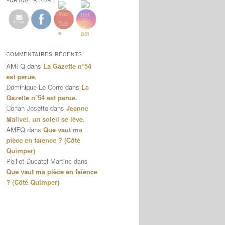
PARTAGER SUR :
COMMENTAIRES RÉCENTS
AMFQ
dans
La Gazette n°54
est parue.
Dominique Le Corre
dans
La
Gazette n°54 est parue.
Conan Josette
dans
Jeanne
Malivel, un soleil se lève.
AMFQ
dans
Que vaut ma
pièce en faïence ? (Côté
Quimper)
Peillet-Ducatel Martine
dans
Que vaut ma pièce en faïence
? (Côté Quimper)