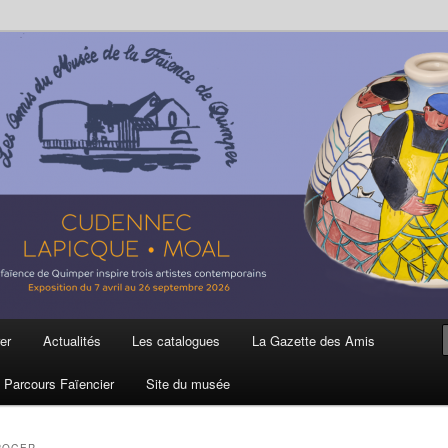
ière
 et de la Faïence de Quimper
er
Actualités
Les catalogues
La Gazette des Amis
Parcours Faïencier
Site du musée