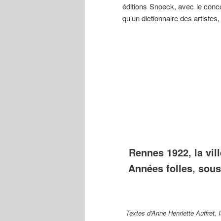
éditions Snoeck, avec le conco
qu’un dictionnaire des artistes,
Ernest
Jean-Julien
Marc’har
Guérin
Lemordant
(Marguer
(1887-
(1878-1968)
Houël
1952) Fin
Travaux
(1907-2
d’automne,
préparatoires
Le Bon P
aquarelle,
pour la
Diable,
collection
commande du
gravure 
du musée
plafond du
bois,
des
théâtre de
collecti
Beaux-
Rennes,
musée d
Arts de
octobre 1912.
Bretagne
Rennes.
Rennes 1922, la vill
Années folles, sous
Textes d’Anne Henriette Auffret, 