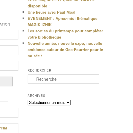
disponible !
Une heure avec Paul Moal
EVENEMENT : Après-midi thématique
MAGIK IZNIK
ATION
Les sorties du printemps pour compléter
votre bibliothèque
Nouvelle année, nouvelle expo, nouvelle
ambiance autour de Geo-Fourrier pour le
musée !
RECHERCHER
R
e
c
h
ARCHIVES
e
Archives
r
c
h
e