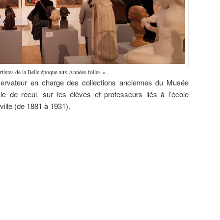
rtistes de la Belle époque aux Années folles ».
ervateur en charge des collections anciennes du Musée
le de recul, sur les élèves et professeurs liés à l’école
ville (de 1881 à 1931).
ard
Camille
Louis Roger
Marc’harit
Peintures de
 (1905-
Godet (1879-
(1874-1953)
(Marguerite)
guerre –
),
1966) Le
Au
Houël (1907-
Camille
ction du
Panthéon
légendaire
2002)
Godet (1879-
e
rennais,
pays de
Gravures &
1966), Pierre
ard
1922,
l’Armor,
Jeanne
Galle (1883-
é
collection du
1914, huile
Malivel
1960) &
ers).
musée des
sur toile,
(1895-1926)
Mathurin
Beaux-Arts
collection du
Fusain &
Méheut
de Rennes.
musée de
Gravure sur
(1882-1958).
Bretagne.
bois,
collection du