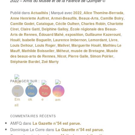
2022 – Amis du Musée et de la Faïence de Quimper ©
Publié dans
Actualités
|
Marqué avec
2022
,
Alice Thomine-Berrada
,
Anne Henriette Auffret
,
Armel-Beaufils
,
Beaux-Arts
,
Camille Boiry
,
Camille Godet
,
Catalogue
,
Cécile Oulhen
,
Charles Robin
,
Charlotte
Ciret
,
Claire Gatti
,
Delphine Galloy
,
École régionale des Beaux-
Arts de Rennes
,
Édouard Mahé
,
exposition
,
Guillaume Kazerouni
,
Houël
,
Isabelle Baguelin
,
Laurence Imbernon
,
Lemordant
,
Livre
,
Louis Deltour
,
Louis Roger
,
Malivel
,
Marguerite Houël
,
Mathieu Le
Mauff
,
Mathilde Boisselier
,
Méheut
,
musée de Bretagne
,
Musée
des beaux-arts de Rennes
,
Nicot
,
Pierre Galle
,
Simon Poirier
,
Stéphanie Bardel
,
Zoé Marty
PARTAGER SUR :
COMMENTAIRES RÉCENTS
AMFQ
dans
La Gazette n°54 est parue.
Dominique Le Corre
dans
La Gazette n°54 est parue.