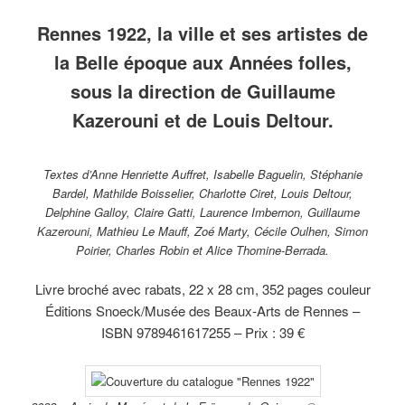
musée
du théâtre
collection
gouache
Mathurin
hu
des
de Rennes,
du musée
et encre
Méheut
s
Rennes 1922, la ville et ses artistes de
Beaux-
octobre
de
sur
(1882-
to
Arts
1912.
Bretagne.
papier,
1958)
co
la Belle époque aux Années folles,
de
collection
Homme
d
Rennes.
du
aux casiers
m
sous la direction de Guillaume
musée
de l’Ile de
d
des
Sieck,
B
Kazerouni et de Louis Deltour.
Beaux-
1936,
A
Arts de
gouache sur
R
Rennes.
carton,
collection
Textes d’Anne Henriette Auffret, Isabelle Baguelin, Stéphanie
du musée
Bardel, Mathilde Boisselier, Charlotte Ciret, Louis Deltour,
des Beaux-
Delphine Galloy, Claire Gatti, Laurence Imbernon, Guillaume
Arts de
Rennes.
Kazerouni, Mathieu Le Mauff, Zoé Marty, Cécile Oulhen, Simon
Poirier, Charles Robin et Alice Thomine-Berrada.
Livre broché avec rabats, 22 x 28 cm, 352 pages couleur
Éditions Snoeck/Musée des Beaux-Arts de Rennes –
ISBN 9789461617255 – Prix : 39 €