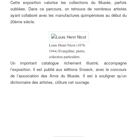
Cette exposition valorise les collections du Musée, parfois
du
groupe
oubliées. Dans ce parcours, on retrouve de nombreux artistes
(tête de
ayant collaboré avec les manufactures quimpéroises au début du
Bretonne).
20ème siècle.
Louis Henri Nicot (1878-
1944) Évangéline, pierre,
collection particulière.
Un important catalogue richement illustré, accompagne
l’exposition. Il est publié aux éditions Snoeck, avec le concours
de l’association des Amis du Musée. Il est à souligner qu’un
dictionnaire des artistes, clôture cet ouvrage.
Ernest
Jean-Julien
Marc’harit
L’école
Camille
Jean-Julien
C
Guérin
Lemordant
(Marguerite)
régionale
Godet
Lemordant
B
(1887-
(1878-
Houël
des
(1879-
(1878-
(
1952)
1968)
(1907-
Beaux-
1966)
1968)
1
Fin
Travaux
2002) Le
Arts de
Procession
Femmes de
L
d’automne,
préparatoires
Bon Petit
Rennes –
lors du
Plougastel
J
aquarelle,
pour la
Diable,
1881-
pardon
en costume
d
collection
commande
gravure
1931.
de Lilia,
de fête, vers
bi
du
du plafond
sur bois,
1920,
1912 &
1