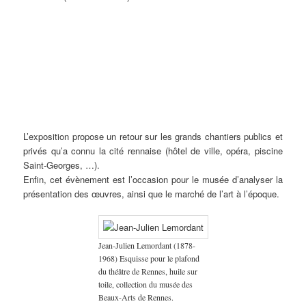
Exposition
Jean
Édouard
Camille
Louis
Marc’harit
Peintures
« Rennes
Boucher
Mahé
Godet
Roger
(Marguerite)
de guerre
1922, la
(1870-
(1905-
(1879-
(1874-
Houël
– Camille
ville et
1939)
1992),
1966)
1953)
(1907-
Godet
ses
Monument
collection
Le
Au
2002)
(1879-
artistes
de
du
Panthéon
légendaire
Gravures
1966),
de la
l’Union
musée
rennais,
pays
& Jeanne
Pierre
Belle
de la
Édouard
1922,
de
Malivel
Galle
époque
Bretagne
Mahé
collection
l’Armor,
(1895-
(1883-
aux
à la
(Retiers).
du
1914,
1926)
1960) &
L’exposition propose un retour sur les grands chantiers publics et
Années
France,
musée
huile
Fusain &
Mathurin
folles ».
vers
des
sur
Gravure
Méheut
privés qu’a connu la cité rennaise (hôtel de ville, opéra, piscine
1913. La
Beaux-
toile,
sur bois,
(1882-
Saint-Georges, …).
sculpture
Arts de
collection
collection
1958).
Enfin, cet évènement est l’occasion pour le musée d’analyser la
a été
Rennes.
du
du musée
présentation des œuvres, ainsi que le marché de l’art à l’époque.
détruite
musée
de
en 1932,
de
Bretagne.
par le
Bretagne.
groupe
« Gwen
Jean-Julien Lemordant (1878-
ha Du ».
1968) Esquisse pour le plafond
Le
musée
du théâtre de Rennes, huile sur
conserve
toile, collection du musée des
un
Beaux-Arts de Rennes.
fragment